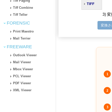
Tiff Paging
TIFF
Tiff Combine
3)
Tiff Teller
FORENSIC
変換さ
Print Maestro
Mail Terrier
FREEWARE
Outlook Viewer
Mail Viewer
Mbox Viewer
1
PCL Viewer
PDF Viewer
XML Viewer
2
3