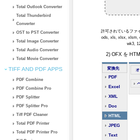
Total Outlook Converter
Total Thunderbird
Converter
許可されているファイルタイプ: fa
OST to PST Converter
ods, xls, xlsx, xlsm, 
Total Image Converter
wk3, 12
Total Audio Converter
2) OFX を
Total Movie Converter
TIFF AND PDF APPS
変換先
オ
PDF
PDF Combine
Excel
PDF Combine Pro
XML
PDF Splitter
PDF Splitter Pro
Doc
Tiff PDF Cleaner
HTML
Total PDF Printer
JPEG
Total PDF Printer Pro
Text