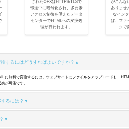
ラ
されたOFXはHTTPS/TLSで
がこんな
ー
転送中に暗号化され、多要素
ありませ
ダ
アクセス制御を備えたデータ
なインタ
で
センターでHTMLへの変換処
ば、ファ
理が行われます。
クで
料で変換するにはどうすればよいですか？
FX を HTML に無料で変換するには、ウェブサイトにファイルをアップロードし
変換が可能です。
保存するには？
？