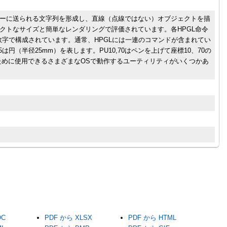
ターに送られる文字列を形成し、直線（点線ではない）オブジェクトを描
パクトなサイズと簡単なレンダリングで評価されています。各HPGL命令
数字で構成されています。通常、HPGLには一連のコマンドが含まれてい
は円（半径25mm）を表します。PU10,70はペンを上げて座標10、70の
ために使用できるさまざまなOSで動作するユーティリティがいくつかあ
OC
PDF から XLSX
PDF から HTML