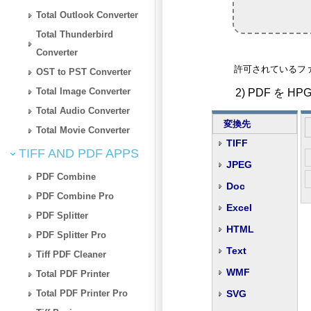
Total Outlook Converter
Total Thunderbird
Converter
許可されているファイルタイプ:
OST to PST Converter
Total Image Converter
2) PDF を
Total Audio Converter
変換先
Total Movie Converter
TIFF
TIFF AND PDF APPS
JPEG
PDF Combine
Doc
PDF Combine Pro
Excel
PDF Splitter
HTML
PDF Splitter Pro
Text
Tiff PDF Cleaner
WMF
Total PDF Printer
Total PDF Printer Pro
SVG