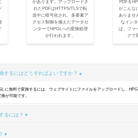
に
があります。アップロードさ
PDFをH
ド
れたPDFはHTTPS/TLSで転
がこんな
送中に暗号化され、多要素ア
ありませ
数
クセス制御を備えたデータセ
なインタ
で
ンターでHPGLへの変換処理
ば、ファ
が行われます。
クで
料で変換するにはどうすればよいですか？
DF を HPGL に無料で変換するには、ウェブサイトにファイルをアップロードし
変換が可能です。
保存するには？
？