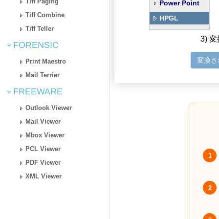
Tiff Paging
Power Point
Tiff Combine
HPGL
Tiff Teller
3)
FORENSIC
変換さ
Print Maestro
Mail Terrier
FREEWARE
Outlook Viewer
Mail Viewer
Mbox Viewer
PCL Viewer
1
PDF Viewer
XML Viewer
2