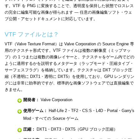
す。VTF を PNG に変換することで、透明度を保持した状態でロスレス
の完全に編集可能な画像が得られます — 任意の画像編集ソフト・ウェ
ブ公開・アセットドキュメントに対応しています。
VTF ファイルとは？
VTF（Valve Texture Format）は Valve Corporation の Source Engine 専
用のテクスチャ形式です。VTF ファイルは複数の解像度（ミップマッ
プ）の 1 つまたは複数の画像レイヤーと、テクスチャをゲーム内でどの
ように適用するかを説明するメタデータ（ラップモード・圧縮タイプ・
サーフェスフラグ）を格納しています。テクスチャは DXT ブロック圧
縮（不透明に DXT1・透明に DXT5）を使用しており、GPU レンダリン
グには非常に効率的ですが、標準的な画像ソフトウェアでは直接編集で
きません。
開発者：
Valve Corporation
使用ゲーム：
Half-Life 2・TF2・CS:S・L4D・Portal・Garry's
Mod・すべての Source ゲーム
圧縮：
DXT1・DXT3・DXT5（GPU ブロック圧縮）