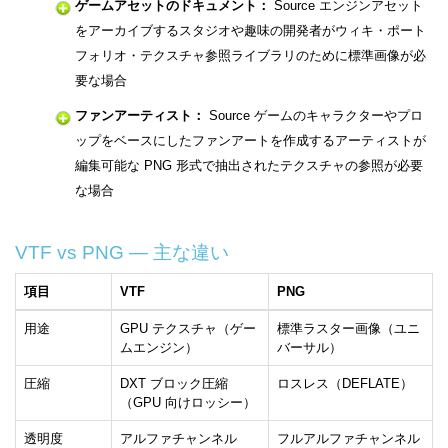
ゲームアセットのドキュメント：
Source エンジンアセット
をアーカイブするスタジオや趣味の開発者がウィキ・ポート
フォリオ・テクスチャ参照ライブラリのために標準画像が必
要な場合
ファンアーティスト：
Source ゲームのキャラクターやプロ
ップをベースにしたファンアートを作成するアーティストが
編集可能な PNG 形式で抽出されたテクスチャの参照が必要
な場合
VTF vs PNG — 主な違い
項目
VTF
PNG
用途
GPU テクスチャ（ゲー
標準ラスター画像（ユニ
ムエンジン）
バーサル）
圧縮
DXT ブロック圧縮
ロスレス（DEFLATE）
（GPU 向けロッシー）
透明度
アルファチャンネル
フルアルファチャンネル