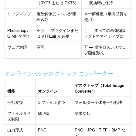
（DXT3 または DXT5）
— 変換時に保持
ミップマップ
複数解像度レベルが埋
単一解像度（最高品質を
め込み
使用）
Photoshop /
不可 — プラグインまた
可 — すべての画像編集
GIMP で開く
は VTFEdit が必要
ソフトでネイティブに
ウェブ対応
不可
可 — 標準ロスレスウェ
ブ画像形式
オンライン vs デスクトップ コンバーター
デスクトップ（Total Image
機能
オンライン
Converter）
一括変換
1 ファイルずつ
フォルダー全体を一括処理
ファイルサイ
50 MB
制限なし
ズ制限
出力形式
PNG
PNG・JPG・TIFF・BMP な
ど