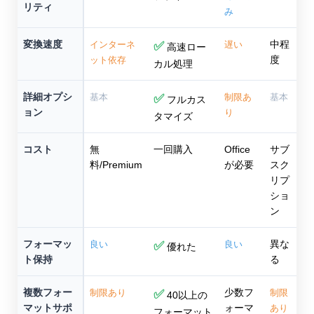
リティ
み
変換速度
中程
インターネ
✅
遅い
高速ロー
度
ット依存
カル処理
詳細オプシ
基本
✅
制限あ
基本
フルカス
ョン
り
タマイズ
コスト
無
一回購入
Office
サブ
料/Premium
が必要
スク
リプ
ショ
ン
フォーマッ
異な
良い
✅
良い
優れた
ト保持
る
複数フォー
少数フ
制限あり
✅
制限
40以上の
マットサポ
ォーマ
あり
フォーマット