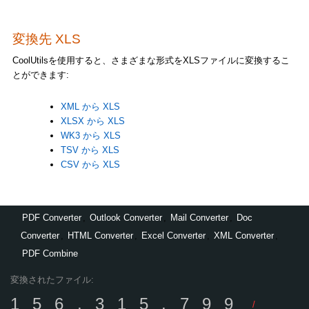
変換先 XLS
CoolUtilsを使用すると、さまざまな形式をXLSファイルに変換するこ
とができます:
XML から XLS
XLSX から XLS
WK3 から XLS
TSV から XLS
CSV から XLS
PDF Converter
,
Outlook Converter
,
Mail Converter
,
Doc
Converter
,
HTML Converter
,
Excel Converter
,
XML Converter
,
PDF Combine
変換されたファイル:
156,315,799
/