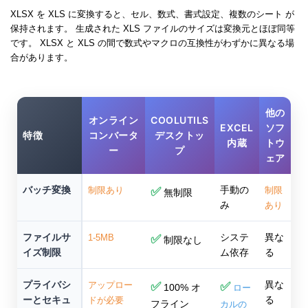
XLSX を XLS に変換すると、セル、数式、書式設定、複数のシート が
保持されます。 生成された XLS ファイルのサイズは変換元とほぼ同等
です。 XLSX と XLS の間で数式やマクロの互換性がわずかに異なる場
合があります。
他の
オンライン
COOLUTILS
EXCEL
ソフ
特徴
コンバータ
デスクトッ
内蔵
トウ
ー
プ
ェア
バッチ変換
手動の
制限あり
✅
制限
無制限
み
あり
ファイルサ
システ
異な
1-5MB
✅
制限なし
イズ制限
ム依存
る
プライバシ
異な
アップロー
✅
✅
100% オ
ロー
ーとセキュ
る
ドが必要
フライン
カルの