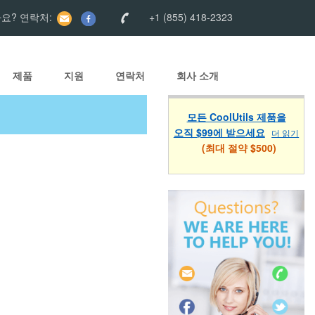
요? 연락처:
+1 (855) 418-2323
제품
지원
연락처
회사 소개
모든 CoolUtils 제품을
오직 $99에 받으세요
더 읽기
(최대 절약 $500)