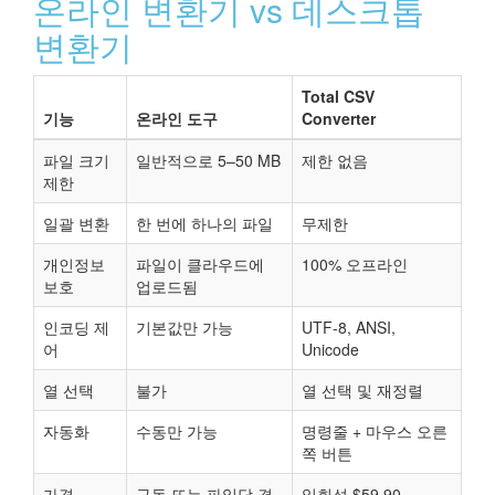
온라인 변환기 vs 데스크톱
변환기
Total CSV
기능
온라인 도구
Converter
파일 크기
일반적으로 5–50 MB
제한 없음
제한
일괄 변환
한 번에 하나의 파일
무제한
개인정보
파일이 클라우드에
100% 오프라인
보호
업로드됨
인코딩 제
기본값만 가능
UTF-8, ANSI,
어
Unicode
열 선택
불가
열 선택 및 재정렬
자동화
수동만 가능
명령줄 + 마우스 오른
쪽 버튼
가격
구독 또는 파일당 결
일회성 $59.90