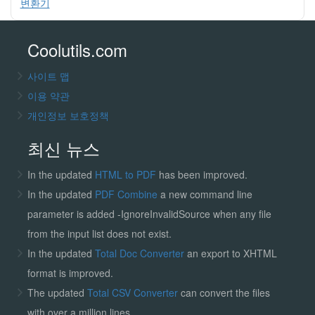
변환기
Coolutils.com
사이트 맵
이용 약관
개인정보 보호정책
최신 뉴스
In the updated
HTML to PDF
has been improved.
In the updated
PDF Combine
a new command line
parameter is added -IgnoreInvalidSource when any file
from the input list does not exist.
In the updated
Total Doc Converter
an export to XHTML
format is improved.
The updated
Total CSV Converter
can convert the files
with over a million lines.