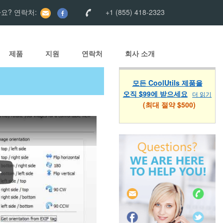
기
요? 연락처:
+1 (855) 418-2323
제품
지원
연락처
회사 소개
모든 CoolUtils 제품을
오직 $99에 받으세요
더 읽기
(최대 절약 $500)
ow to batch crop TIFF images