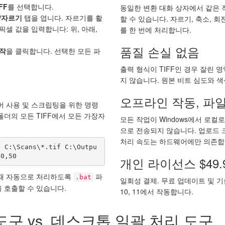
FF
를 선택합니다.
동일한 변환 대화 상자에서 같은 
/자르기
탭을 엽니다. 자르기를 활
할 수 있습니다. 자르기, 축소, 
셀 값을 입력합니다: 위, 아래,
를 한 번에 처리합니다.
품질 손실 없음
작
을 클릭합니다. 선택한 모든 파
출력 형식이 TIFF인 경우 잘린
지 않습니다. 원본 비트 심도와 
오프라인 작동, 파일
에는 서버 사용 및 스크립팅을 위한 명령
폴더의 모든 TIFF에서 모든 가장자
모든 작업이 Windows에서 로컬
으로 전송되지 않습니다. 업로드
처리 속도는 하드웨어에만 의존합
e C:\Scans\*.tif C:\Outpu
50,50
개인 라이선스 $49.
 때 자동으로 처리하도록
파
.bat
일회성 결제. 무료 업데이트 및 기술 지
 호출할 수 있습니다.
10, 11에서 작동합니다.
구 vs. 데스크톱 일괄 처리 도구