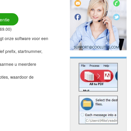
entie
169.00)
gt onze software voor een
f prefix, startnummer,
waarmee u meerdere
pties, waardoor de