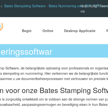
Bates Stempeling Software - Bates Nummering voor PDF, TIFF, en
Hulp nodig? Neem
via
Begin
Online
Desktop Applicatie
ringssoftwar
mp Software, de belangrijkste oplossing voor professionals en organisat
es stempeling en nummering. Hier verkennen we de belangrijkste functi
 waarmee u uw documentbeheerprocessen met vertrouwen en precisie k
 voor onze Bates Stamping Soft
 is zorgvuldig ontwikkeld om te voldoen aan de strenge normen van jur
rouwbaarheid, aanpassingsvermogen en beveiliging eisen in hun Bates-