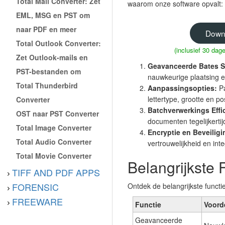
Total Mail Converter: Zet
waarom onze software opvalt:
EML, MSG en PST om
naar PDF en meer
Down
Total Outlook Converter:
(inclusief 30 da
Zet Outlook-mails en
Geavanceerde Bates S
PST-bestanden om
nauwkeurige plaatsing
Total Thunderbird
Aanpassingsopties:
Pa
lettertype, grootte en pos
Converter
Batchverwerkings Effic
OST naar PST Converter
documenten tegelijkert
Total Image Converter
Encryptie en Beveiligi
Total Audio Converter
vertrouwelijkheid en int
Total Movie Converter
Belangrijkste 
TIFF AND PDF APPS
FORENSIC
Ontdek de belangrijkste funct
FREEWARE
Functie
Voord
Geavanceerde