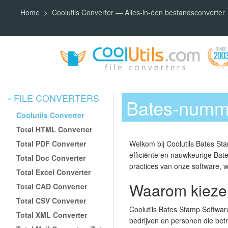
Home
Coolutils Converter — Alles-in-één bestandsconverter
FILE CONVERTERS
Bates-numme
Coolutils Converter
Total HTML Converter
Total PDF Converter
Welkom bij Coolutils Bates Sta
efficiënte en nauwkeurige Bat
Total Doc Converter
practices van onze software,
Total Excel Converter
Waarom kiezen
Total CAD Converter
Total CSV Converter
Coolutils Bates Stamp Software
Total XML Converter
bedrijven en personen die bet