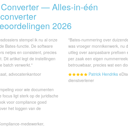
s Converter — Alles-in-één
converter
eoordelingen 2026
sdossiers stempel ik nu al onze
"Bates-nummering over duizend
e Bates-functie. De software
was vroeger monnikenwerk, nu dr
 netjes en consistent, precies
uitleg over aanpasbare prefixen 
 Dit artikel legt de instellingen
per zaak een eigen nummerreeks
te batch verwerkt."
betrouwbaar, precies wat een dos
aat, advocatenkantoor
Patrick Hendriks
eDisc
dienstverlener
tempeling voor wie documenten
focus ligt sterk op de juridische
n ook voor compliance goed
 over het loggen van de
Compliance-medewerker,