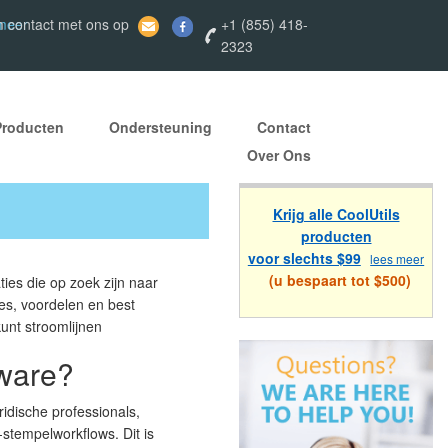
 meer
 contact met ons op
+1 (855) 418-
2323
Producten
Ondersteuning
Contact
Over Ons
Krijg alle CoolUtils
producten
voor slechts $99
lees meer
(u bespaart tot $500)
ies die op zoek zijn naar
es, voordelen en best
unt stroomlijnen
ware?
idische professionals,
stempelworkflows. Dit is