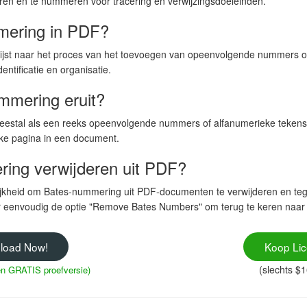
eren en te nummeren voor tracering en verwijzingsdoeleinden.
mering in PDF?
jst naar het proces van het toevoegen van opeenvolgende nummers of
ntificatie en organisatie.
mmering eruit?
eestal als een reeks opeenvolgende nummers of alfanumerieke tekens,
lke pagina in een document.
ing verwijderen uit PDF?
jkheid om Bates-nummering uit PDF-documenten te verwijderen en tegeli
r eenvoudig de optie "Remove Bates Numbers" om terug te keren naa
load Now!
Koop Lic
(slechts $
gen GRATIS proefversie)