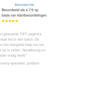
Beoordeel Het
Beoordeeld als 4.7/5 op
basis van klantbeoordelingen
en gescande TIFF-pagina's
aait het in één batch. De
en het startgetal hielp me om
 op te zetten. Nauwkeurig en
sier nodig heeft."
overy-specialist, juridisch