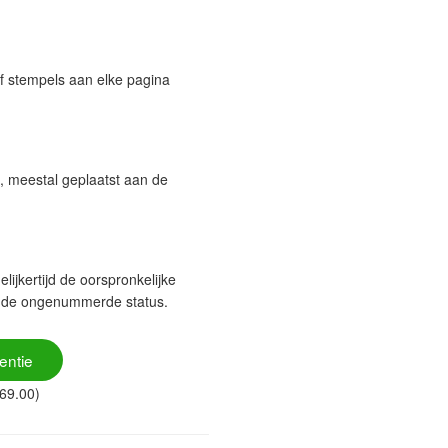
 stempels aan elke pagina
 meestal geplaatst aan de
jkertijd de oorspronkelijke
r de ongenummerde status.
entie
169.00)