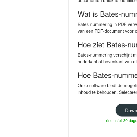
documenten uniek te identific
Wat is Bates-num
Bates-nummering in PDF verwi
van een PDF-document voor ide
Hoe ziet Bates-nu
Bates-nummering verschijnt m
onderkant of bovenkant van e
Hoe Bates-nummer
Onze software biedt de mogeli
inhoud te behouden. Selectee
Down
(inclusief 30 da