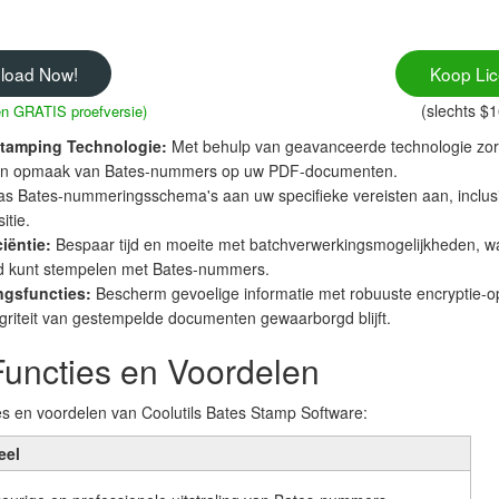
load Now!
Koop Lic
(slechts $
gen GRATIS proefversie)
tamping Technologie:
Met behulp van geavanceerde technologie zor
 en opmaak van Bates-nummers op uw PDF-documenten.
s Bates-nummeringsschema's aan uw specifieke vereisten aan, inclusie
itie.
iëntie:
Bespaar tijd en moeite met batchverwerkingsmogelijkheden, 
ijd kunt stempelen met Bates-nummers.
ngsfuncties:
Bescherm gevoelige informatie met robuuste encryptie-o
egriteit van gestempelde documenten gewaarborgd blijft.
Functies en Voordelen
ies en voordelen van Coolutils Bates Stamp Software:
eel