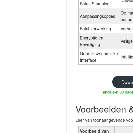
Nauwke
Bates Stamping
Op ma
Aanpassingsopties
behoef
Batchverwerking
Verhoo
Encryptie en
Veilig
Beveiliging
Gebruiksvriendelijke
Intuït
Interface
Down
(inclusief 30 da
Voorbeelden &
Leer van toonaangevende voor
Voorbeeld van