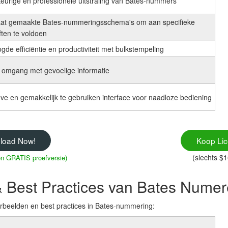
urige en professionele uitstraling van Bates-nummers
at gemaakte Bates-nummeringsschema's om aan specifieke
ten te voldoen
gde efficiëntie en productiviteit met bulkstempeling
e omgang met gevoelige informatie
ieve en gemakkelijk te gebruiken interface voor naadloze bediening
load Now!
Koop Lic
(slechts $
gen GRATIS proefversie)
 Best Practices van Bates Numer
beelden en best practices in Bates-nummering: