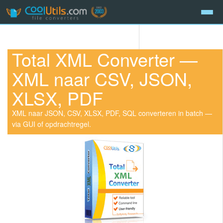
Total XML Converter —
XML naar CSV, JSON,
XLSX, PDF
XML naar JSON, CSV, XLSX, PDF, SQL converteren in batch —
via GUI of opdrachtregel.