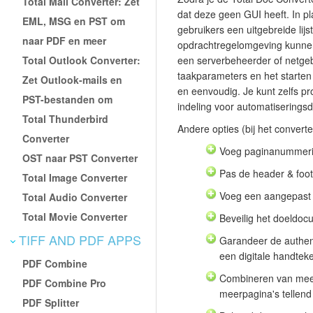
Total Mail Converter: Zet
dat deze geen GUI heeft. In p
EML, MSG en PST om
gebruikers een uitgebreide lij
naar PDF en meer
opdrachtregelomgeving kunnen
Total Outlook Converter:
een serverbeheerder of netgebr
taakparameters en het starten
Zet Outlook-mails en
en eenvoudig. Je kunt zelfs pro
PST-bestanden om
indeling voor automatiseringsd
Total Thunderbird
Andere opties (bij het conver
Converter
Voeg paginanummeri
OST naar PST Converter
Pas de header & foot
Total Image Converter
Voeg een aangepast 
Total Audio Converter
Total Movie Converter
Beveilig het doeldoc
TIFF AND PDF APPS
Garandeer de authent
een digitale handtek
PDF Combine
Combineren van mee
PDF Combine Pro
meerpagina's tellen
PDF Splitter