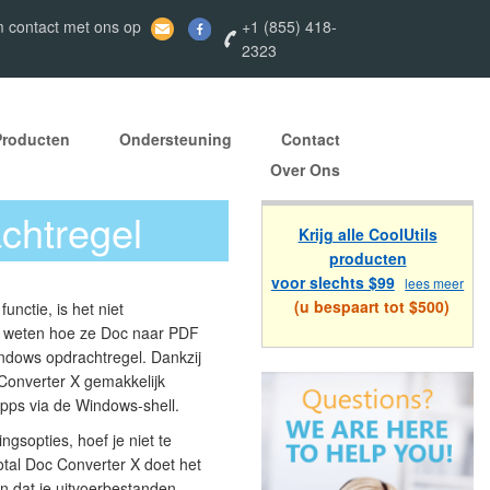
h
 contact met ons op
+1 (855) 418-
2323
Producten
Ondersteuning
Contact
Over Ons
chtregel
Krijg alle CoolUtils
producten
voor slechts $99
lees meer
(u bespaart tot $500)
nctie, is het niet
rs weten hoe ze Doc naar PDF
ndows opdrachtregel. Dankzij
Converter X gemakkelijk
pps via de Windows-shell.
gsopties, hoef je niet te
otal Doc Converter X doet het
en dat je uitvoerbestanden