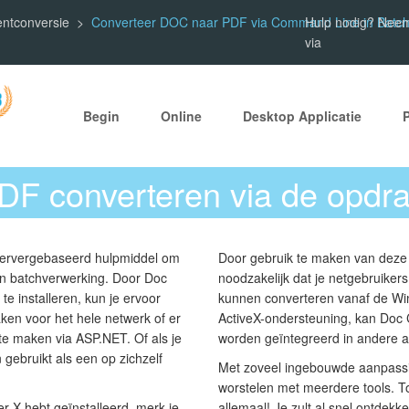
entconversie
Converteer DOC naar PDF via Command Line in Batc
Hulp nodig? Neem
via
Begin
Online
Desktop Applicatie
F converteren via de opdra
servergebaseerd hulpmiddel om
Door gebruik te maken van deze fu
in batchverwerking. Door Doc
noodzakelijk dat je netgebruike
e installeren, kun je ervoor
kunnen converteren vanaf de Wi
ken voor het hele netwerk of er
ActiveX-ondersteuning, kan Doc 
 te maken via ASP.NET. Of als je
worden geïntegreerd in andere a
 gebruikt als een op zichzelf
Met zoveel ingebouwde aanpassin
worstelen met meerdere tools. T
r X hebt geïnstalleerd, merk je
allemaal! Je zult al snel ontdekk