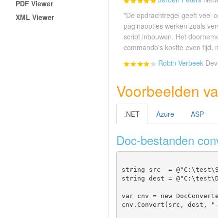
PDF Viewer
"De opdrachtregel geeft veel 
XML Viewer
paginaopties werken zoals ver
script inbouwen. Het doorneme
commando's kostte even tijd, 
Robin Verbeek
DevO
Voorbeelden va
.NET
Azure
ASP
Doc-bestanden conv
string src  = @"C:\test\S
string dest = @"C:\test\D
var cnv = new DocConverte
cnv.Convert(src, dest, "-