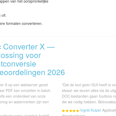
ppen van het oorspronkelijke
uit.
re formaten converteren.
c Converter X —
lossing voor
tconversie
eoordelingen 2026
er X op een webserver gezet
"Dat de tool geen GUI heeft is v
aar PDF kan omzetten in batch.
ideaal: we sturen alles via de uit
lfs een onderdeel van onze
DOC-bestanden gaan foutloos na
nering en watermerken zijn een
die we nodig hebben. Betrouwbaar
Ingrid Kuiper
Applicat
erkbeheerder, logistiek bedrijf
dienstverlener