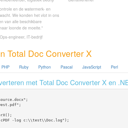
controle en de watermerk- en
wacht. We konden het vlot in ons
n van alle beschikbare
maar loonde de moeite."
ps-engineer, IT-bedrijf
n Total Doc Converter X
PHP
Ruby
Python
Pascal
JavaScript
Perl
erteren met Total Doc Converter X en .N
ource.docx";

est.pdf";

rX();

cPDF -log c:\\test\\Doc.log");
