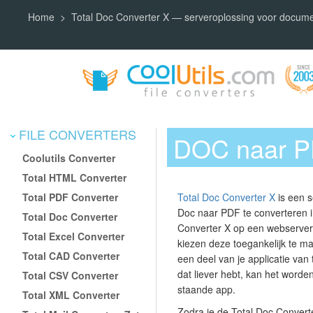
Home
Total Doc Converter X — serveroplossing voor docum
FILE CONVERTERS
DOC naar PD
Coolutils Converter
Total HTML Converter
Total PDF Converter
Total Doc Converter X
is een 
Doc naar PDF te converteren 
Total Doc Converter
Converter X op een webserver t
Total Excel Converter
kiezen deze toegankelijk te ma
Total CAD Converter
een deel van je applicatie van
dat liever hebt, kan het worden
Total CSV Converter
staande app.
Total XML Converter
Zodra je de Total Doc Converte