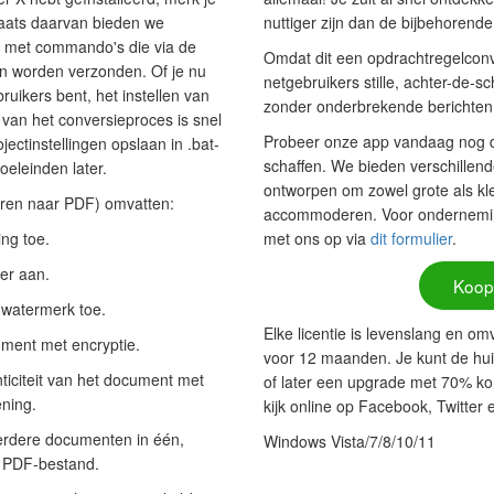
laats daarvan bieden we
nuttiger zijn dan de bijbehorende
st met commando's die via de
Omdat dit een opdrachtregelconv
 worden verzonden. Of je nu
netgebruikers stille, achter-de-
uikers bent, het instellen van
zonder onderbrekende berichten
 van het conversieproces is snel
Probeer onze app vandaag nog do
jectinstellingen opslaan in .bat-
schaffen. We bieden verschillende
oeleinden later.
ontworpen om zowel grote als kle
teren naar PDF) omvatten:
accommoderen. Voor onderneming
ng toe.
met ons op via
dit formulier
.
er aan.
Koop
watermerk toe.
Elke licentie is levenslang en om
ument met encryptie.
voor 12 maanden. Je kunt de hui
iciteit van het document met
of later een upgrade met 70% ko
ening.
kijk online op Facebook, Twitter
rdere documenten in één,
Windows Vista/7/8/10/11
d PDF-bestand.