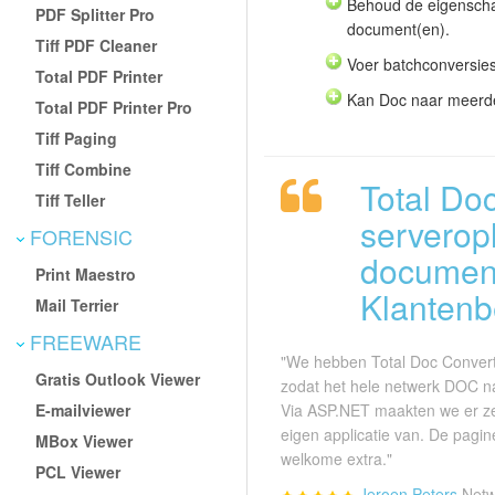
Behoud de eigenscha
PDF Splitter Pro
document(en).
Tiff PDF Cleaner
Voer batchconversies 
Total PDF Printer
Kan Doc naar meerde
Total PDF Printer Pro
Tiff Paging
Tiff Combine
Total Do
Tiff Teller
serverop
FORENSIC
documen
Print Maestro
Klantenb
Mail Terrier
FREEWARE
"We hebben Total Doc Convert
Gratis Outlook Viewer
zodat het hele netwerk DOC n
E-mailviewer
Via ASP.NET maakten we er ze
eigen applicatie van. De pagi
MBox Viewer
welkome extra."
PCL Viewer
Jeroen Peters
Netw