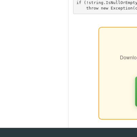
if (!string.IsNullOrEmpty
Downloa