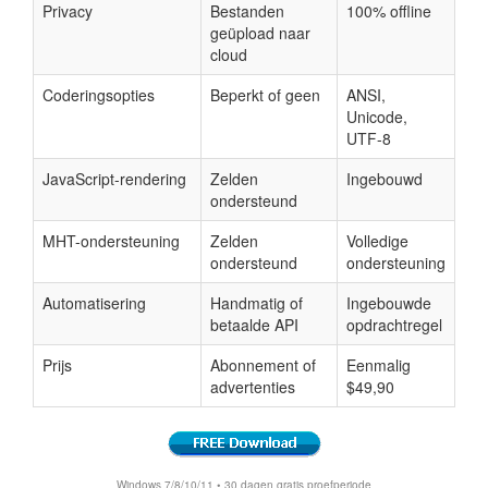
Privacy
Bestanden
100% offline
geüpload naar
cloud
Coderingsopties
Beperkt of geen
ANSI,
Unicode,
UTF-8
JavaScript-rendering
Zelden
Ingebouwd
ondersteund
MHT-ondersteuning
Zelden
Volledige
ondersteund
ondersteuning
Automatisering
Handmatig of
Ingebouwde
betaalde API
opdrachtregel
Prijs
Abonnement of
Eenmalig
advertenties
$49,90
Windows 7/8/10/11 • 30 dagen gratis proefperiode