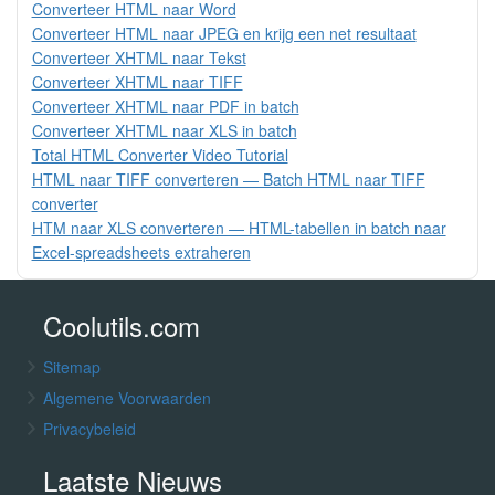
Converteer HTML naar Word
Converteer HTML naar JPEG en krijg een net resultaat
Converteer XHTML naar Tekst
Converteer XHTML naar TIFF
Converteer XHTML naar PDF in batch
Converteer XHTML naar XLS in batch
Total HTML Converter Video Tutorial
HTML naar TIFF converteren — Batch HTML naar TIFF
converter
HTM naar XLS converteren — HTML-tabellen in batch naar
Excel-spreadsheets extraheren
Coolutils.com
Sitemap
Algemene Voorwaarden
Privacybeleid
Laatste Nieuws