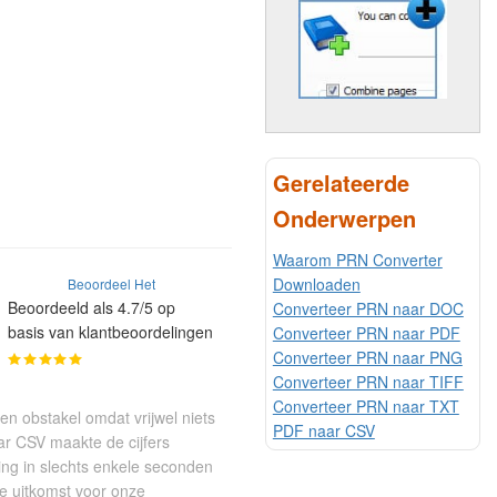
Gerelateerde
Onderwerpen
Waarom PRN Converter
Downloaden
Beoordeel Het
Beoordeeld als 4.7/5 op
Converteer PRN naar DOC
basis van klantbeoordelingen
Converteer PRN naar PDF
Converteer PRN naar PNG
Converteer PRN naar TIFF
Converteer PRN naar TXT
n obstakel omdat vrijwel niets
PDF naar CSV
ar CSV maakte de cijfers
ing in slechts enkele seconden
te uitkomst voor onze