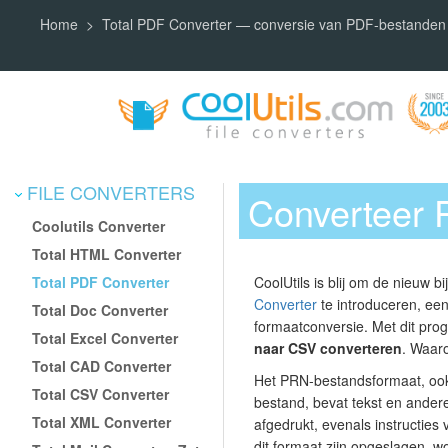
Home
Total PDF Converter — conversie van PDF-bestanden
FILE CONVERTERS
Converteer
Coolutils Converter
Total HTML Converter
Total PDF Converter
CoolUtils is blij om de nieuw b
Converter
te introduceren, een
Total Doc Converter
formaatconversie. Met dit pr
Total Excel Converter
naar CSV converteren
. Waar
Total CAD Converter
Het PRN-bestandsformaat, ook
Total CSV Converter
bestand, bevat tekst en ander
Total XML Converter
afgedrukt, evenals instructies 
dit formaat zijn opgeslagen, 