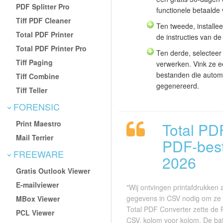
PDF Splitter Pro
functionele betaalde
Tiff PDF Cleaner
Ten tweede, installe
Total PDF Printer
de instructies van de 
Total PDF Printer Pro
Ten derde, selecteer
Tiff Paging
verwerken. Vink ze ee
bestanden die automa
Tiff Combine
gegenereerd.
Tiff Teller
FORENSIC
Print Maestro
Total PD
Mail Terrier
PDF-best
FREEWARE
2026
Gratis Outlook Viewer
E-mailviewer
"Wij ontvingen printafdrukke
gegevens in CSV nodig om ze i
MBox Viewer
Total PDF Converter zette de
PCL Viewer
CSV, kolom voor kolom. De ba