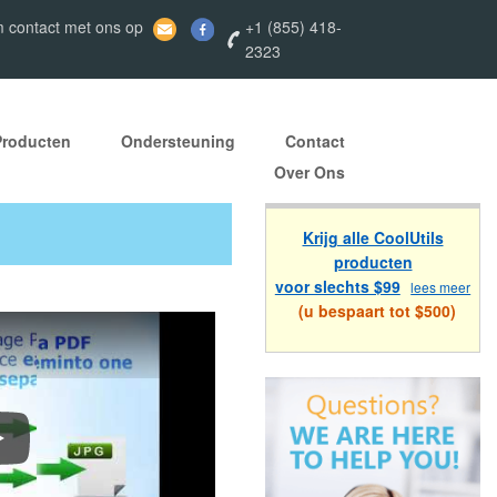
 contact met ons op
+1 (855) 418-
2323
Producten
Ondersteuning
Contact
Over Ons
Krijg alle CoolUtils
producten
voor slechts $99
lees meer
(u bespaart tot $500)
oe PDF converteren naar DOC, TIFF, JPEG, XLS, etc.