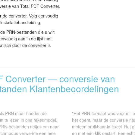
 versie van Total PDF Converter.
er de converter. Volg eenvoudig
installatiehandleiding.
 de PRN-bestanden die u wilt
nvoudig aan in de lijst met
tisch door de converter is
F Converter — conversie van
anden Klantenbeoordelingen
n als PRN maar hadden de
"Het PRN-formaat was voor mij ee
n te lezen in ons rekenmodel.
het opent, maar de conversie na
 PRN-bestanden netjes om naar
meteen bruikbaar in Excel. Het g
tchmodus verwerkte een hele
en met één klik gestart. Een ech