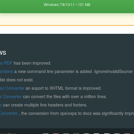
Windows 7/8/10/11 • 101 MB
ws
to PDF
has been improved.
ombine
a new command line parameter is added -IgnoreInvalidSource
list does not exist.
Doc Converter
an export to XHTML format is improved.
V Converter
can convert the files with over a million lines.
ro
can create multiple line headers and footers.
Converter
, the conversion from xps\oxps to docx was significantly imp