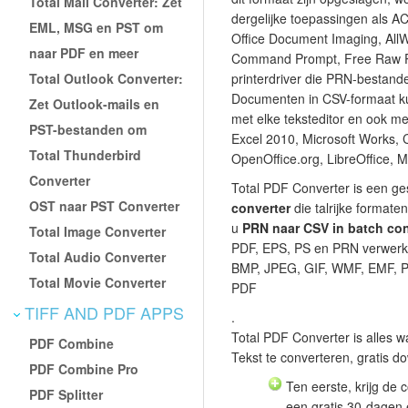
Total Mail Converter: Zet
dergelijke toepassingen als A
EML, MSG en PST om
Office Document Imaging, AllW
naar PDF en meer
Command Prompt, Free Raw Pr
Total Outlook Converter:
printerdriver die PRN-bestande
Documenten in CSV-formaat k
Zet Outlook-mails en
met elke teksteditor en ook m
PST-bestanden om
Excel 2010, Microsoft Works, 
Total Thunderbird
OpenOffice.org, LibreOffice, M
Converter
Total PDF Converter is een ge
OST naar PST Converter
converter
die talrijke formate
u
PRN naar CSV in batch co
Total Image Converter
PDF, EPS, PS en PRN verwer
Total Audio Converter
BMP, JPEG, GIF, WMF, EMF, P
Total Movie Converter
PDF
TIFF AND PDF APPS
.
Total PDF Converter is alles 
PDF Combine
Tekst te converteren, gratis 
PDF Combine Pro
Ten eerste, krijg de 
PDF Splitter
een gratis 30-dagen 