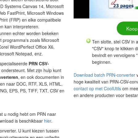
CD Systems Canvas 14, Microsoft
eb FastPrint, Microsoft Windows
int (FRP) en elke compatibele
n kan interpreteren.
Koop
unnen echter worden bekeken
et programma's zoals Microsoft
Ten slotte, stel CSV in
Corel WordPerfect Office X6,
"CSV" knop te klikken d
icrosoft Notepad, enz.
bevindt en vervolgens "
beginnen.
specialiseerde
PRN CSV-
n ondersteunt. Met zijn hulp kunt
Download batch PRN-converter
v
nverteren
, en ook documenten in
hoge kwaliteit van PRN-CSV-conv
ken naar DOC, RTF, XLS, HTML,
contact op met CoolUtils
om meer 
NG, EPS, PS, TIFF, TXT, CSV en
en andere producten voor besta
wat u nodig hebt om PRN naar
download is beschikbaar
hier
.
converter. U kunt kiezen tussen
evaluatieversie en een volledig