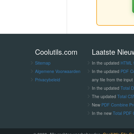
Coolutils.com
Laatste Nieu
Sitemap
In the updated
HTML 
Algemene Voorwaarden
In the updated
PDF C
Privacybeleid
any file from the input 
In the updated
Total 
The updated
Total CS
New
PDF Combine P
In the new
Total PDF 