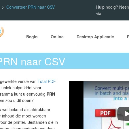
Converteer PRN naar CSV
Hulp nodig? Neem
via
Begin
Online
Desktop Applicatie
 PRN naar CSV
ijgewerkte versie van
Total PDF
 uniek hulpmiddel voor
ogramma kunt u eenvoudig
PRN
om zou u dit doen?
 wel bekend als afdrukbaar
e inhoud die moet worden
H
voor de printer. Bestanden die in
worden alleen ondersteund door