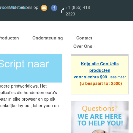
 voor Windows
 contact met ons op
+1 (855) 418-
2323
Producten
Ondersteuning
Contact
Over Ons
cript naar
Krijg alle CoolUtils
producten
voor slechts $99
lees meer
(u bespaart tot $500)
dere printworkflows. Het
plicaties die honderden euro's
baar in elke browser en op elk
kelijke lay-out, lettertypen en