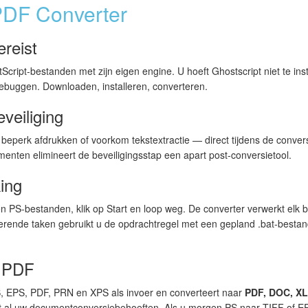
PDF Converter
reist
Script-bestanden met zijn eigen engine. U hoeft Ghostscript niet te ins
 debuggen. Downloaden, installeren, converteren.
eiliging
beperk afdrukken of voorkom tekstextractie — direct tijdens de convers
menten elimineert de beveiligingsstap een apart post-conversietool.
ing
 PS-bestanden, klik op Start en loop weg. De converter verwerkt elk 
kerende taken gebruikt u de opdrachtregel met een gepland .bat-besta
r PDF
, EPS, PDF, PRN en XPS als invoer en converteert naar
PDF, DOC, XL
kt al uw documentconversiebehoeften. Als u morgen PS naar TIFF of E