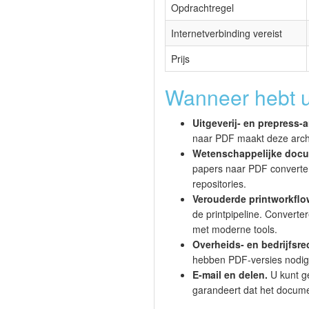
Opdrachtregel
Internetverbinding vereist
Prijs
Wanneer hebt u
Uitgeverij- en prepress-
naar PDF maakt deze archi
Wetenschappelijke doc
papers naar PDF convertere
repositories.
Verouderde printworkflo
de printpipeline. Convert
met moderne tools.
Overheids- en bedrijfsre
hebben PDF-versies nodig
E-mail en delen.
U kunt g
garandeert dat het documen