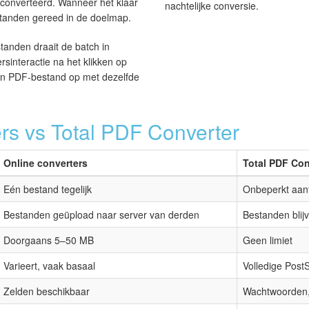
converteerd. Wanneer het klaar
nachtelijke conversie.
standen gereed in de doelmap.
anden draait de batch in
sinteractie na het klikken op
één PDF-bestand op met dezelfde
rs vs Total PDF Converter
Online converters
Total PDF Con
Eén bestand tegelijk
Onbeperkt aant
Bestanden geüpload naar server van derden
Bestanden blij
Doorgaans 5–50 MB
Geen limiet
Varieert, vaak basaal
Volledige PostS
Zelden beschikbaar
Wachtwoorden, 