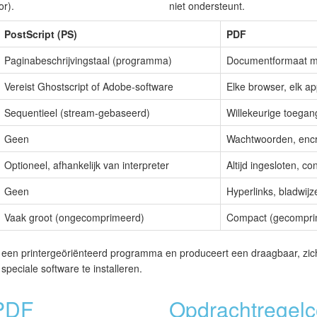
or).
niet ondersteunt.
PostScript (PS)
PDF
Paginabeschrijvingstaal (programma)
Documentformaat me
Vereist Ghostscript of Adobe-software
Elke browser, elk a
Sequentieel (stream-gebaseerd)
Willekeurige toega
Geen
Wachtwoorden, encr
Optioneel, afhankelijk van interpreter
Altijd ingesloten, c
Geen
Hyperlinks, bladwijz
Vaak groot (ongecomprimeerd)
Compact (gecompri
een printergeöriënteerd programma en produceert een draagbaar, zi
peciale software te installeren.
PDF
Opdrachtregelc