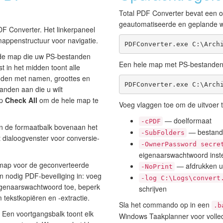
Total PDF Converter bevat een o
geautomatiseerde en geplande w
DF Converter. Het linkerpaneel
appenstructuur voor navigatie.
PDFConverter.exe C:\Arch
de map die uw PS-bestanden
Een hele map met PS-bestanden
st in het midden toont alle
den met namen, groottes en
PDFConverter.exe C:\Arch
anden aan die u wilt
op
Check All
om de hele map te
Voeg vlaggen toe om de uitvoer 
— doelformaat
-cPDF
n de formaatbalk bovenaan het
— bestand
-SubFolders
t dialoogvenster voor conversie-
-OwnerPassword secre
eigenaarswachtwoord inste
map voor de geconverteerde
— afdrukken ui
-NoPrint
n nodig PDF-beveiliging in: voeg
-log C:\Logs\convert
igenaarswachtwoord toe, beperk
schrijven
 tekstkopiëren en -extractie.
Sla het commando op in een
.b
Een voortgangsbalk toont elk
Windows Taakplanner voor volle