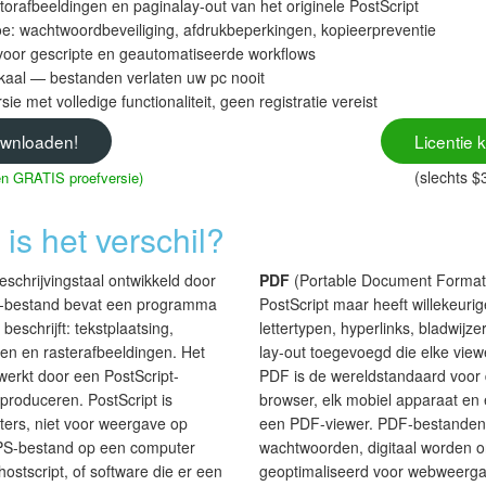
torafbeeldingen en paginalay-out van het originele PostScript
oe: wachtwoordbeveiliging, afdrukbeperkingen, kopieerpreventie
voor gescripte en geautomatiseerde workflows
okaal — bestanden verlaten uw pc nooit
ie met volledige functionaliteit, geen registratie vereist
wnloaden!
Licentie 
(slechts $
gen GRATIS proefversie)
is het verschil?
eschrijvingstaal ontwikkeld door
PDF
(Portable Document Format)
t-bestand bevat een programma
PostScript maar heeft willekeuri
 beschrijft: tekstplaatsing,
lettertypen, hyperlinks, bladwijz
rmen en rasterafbeeldingen. Het
lay-out toegevoegd die elke vie
werkt door een PostScript-
PDF is de wereldstandaard voor 
 produceren. PostScript is
browser, elk mobiel apparaat en
ters, niet voor weergave op
een PDF-viewer. PDF-bestanden
PS-bestand op een computer
wachtwoorden, digitaal worden 
hostscript, of software die er een
geoptimaliseerd voor webweergav