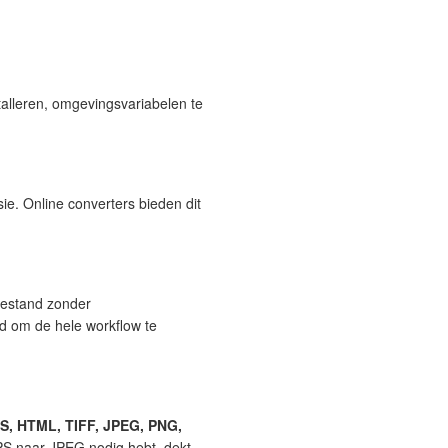
talleren, omgevingsvariabelen te
ie. Online converters bieden dit
bestand zonder
nd om de hele workflow te
S, HTML, TIFF, JPEG, PNG,
PS naar JPEG nodig hebt, dekt