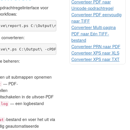
Converteer PDF naar
pdrachtregelinterface voor
Unicode-opdrachtregel
orkflows:
Converteer PDF eenvoudig
naar TIFF
ive\report.ps C:\Output\report.pdf -cPDF
Converteer Multi-pagina
PDF naar Eén TIFF-
 converteren:
bestand
Converteer PRN naar PDF
ive\*.ps C:\Output\ -cPDF
Converteer XPS naar XLS
Converteer XPS naar TXT
te beheren:
en uit submappen opnemen
— PDF-
t
llen
tschakelen in de uitvoer-PDF
— een logbestand
.log
-bestand en voer het uit via
at
dig geautomatiseerde