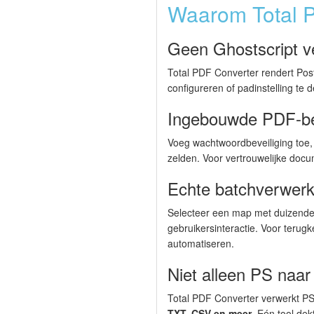
Waarom Total 
Geen Ghostscript ve
Total PDF Converter rendert Post
configureren of padinstelling te
Ingebouwde PDF-bev
Voeg wachtwoordbeveiliging toe, 
zelden. Voor vertrouwelijke docu
Echte batchverwerk
Selecteer een map met duizenden
gebruikersinteractie. Voor terug
automatiseren.
Niet alleen PS naa
Total PDF Converter verwerkt PS
TXT, CSV en meer
. Eén tool de