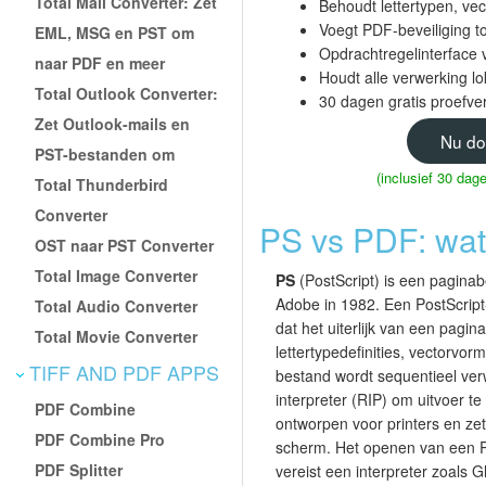
Total Mail Converter: Zet
Behoudt lettertypen, vec
Voegt PDF-beveiliging t
EML, MSG en PST om
Opdrachtregelinterface 
naar PDF en meer
Houdt alle verwerking l
Total Outlook Converter:
30 dagen gratis proefvers
Zet Outlook-mails en
Nu do
PST-bestanden om
(inclusief 30 da
Total Thunderbird
Converter
PS vs PDF: wat 
OST naar PST Converter
Total Image Converter
PS
(PostScript) is een paginab
Adobe in 1982. Een PostScrip
Total Audio Converter
dat het uiterlijk van een pagina
Total Movie Converter
lettertypedefinities, vectorvo
TIFF AND PDF APPS
bestand wordt sequentieel ver
interpreter (RIP) om uitvoer te
PDF Combine
ontworpen voor printers en zet
PDF Combine Pro
scherm. Het openen van een 
PDF Splitter
vereist een interpreter zoals G