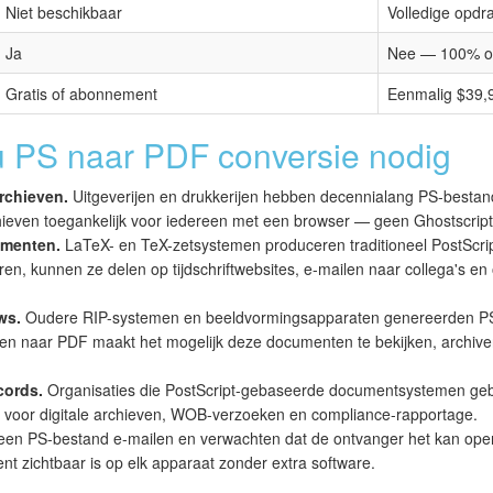
Niet beschikbaar
Volledige opdra
Ja
Nee — 100% of
Gratis of abonnement
Eenmalig $39,
 PS naar PDF conversie nodig
archieven.
Uitgeverijen en drukkerijen hebben decennialang PS-besta
even toegankelijk voor iedereen met een browser — geen Ghostscript-in
umenten.
LaTeX- en TeX-zetsystemen produceren traditioneel PostScrip
n, kunnen ze delen op tijdschriftwebsites, e-mailen naar collega's en o
ws.
Oudere RIP-systemen en beeldvormingsapparaten genereerden PS
eren naar PDF maakt het mogelijk deze documenten te bekijken, archiv
cords.
Organisaties die PostScript-gebaseerde documentsystemen gebr
 voor digitale archieven, WOB-verzoeken en compliance-rapportage.
een PS-bestand e-mailen en verwachten dat de ontvanger het kan op
t zichtbaar is op elk apparaat zonder extra software.