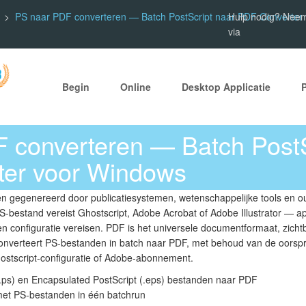
PS naar PDF converteren — Batch PostScript naar PDF Converter
Hulp nodig? Neem
via
Begin
Online
Desktop Applicatie
 converteren — Batch PostS
er voor Windows
n gegenereerd door publicatiesystemen, wetenschappelijke tools en ou
bestand vereist Ghostscript, Adobe Acrobat of Adobe Illustrator — ap
 en configuratie vereisen. PDF is het universele documentformaat, zicht
nverteert PS-bestanden in batch naar PDF, met behoud van de oorspron
stscript-configuratie of Adobe-abonnement.
(.ps) en Encapsulated PostScript (.eps) bestanden naar PDF
et PS-bestanden in één batchrun