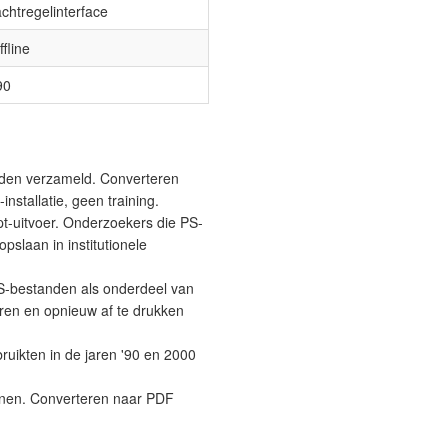
chtregelinterface
fline
90
nden verzameld. Converteren
stallatie, geen training.
t-uitvoer. Onderzoekers die PS-
pslaan in institutionele
-bestanden als onderdeel van
eren en opnieuw af te drukken
uikten in de jaren '90 en 2000
enen. Converteren naar PDF