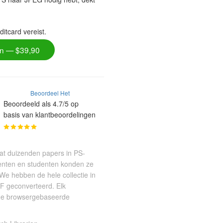
itcard vereist.
en — $39,90
Beoordeel Het
Beoordeeld als 4.7/5 op
basis van klantbeoordelingen
vat duizenden papers in PS-
centen en studenten konden ze
We hebben de hele collectie in
F geconverteerd. Elk
 de browsergebaseerde