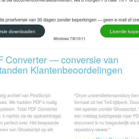
atis proefversie van 30 dagen zonder beperkingen — geen e-mail of cred
ersie downloaden
Licentie kop
Windows 7/8/10/11
F Converter — conversie van
anden Klantenbeoordelingen
rig archief van PostScript-
"Onze universiteitsrepository be
lows. We hadden PDF's nodig
formaat uit het TeX-tijdperk. Do
tsysteem. Total PDF Converter
niet openen zonder Ghostscript. 
's nachts via de opdrachtregel.
een middag batchgewijs naar PD
n perfect over. Het bespaarde
document is nu toegankelijk via
reren van Ghostscript op elk
repository-viewer."