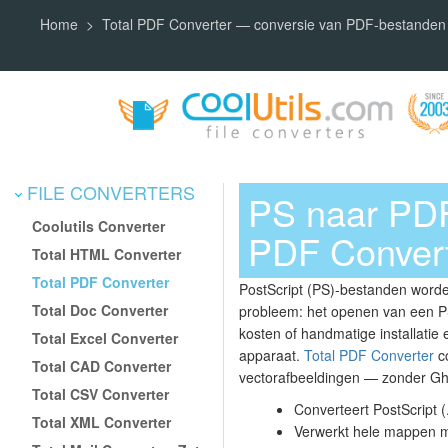
Home
Total PDF Converter — conversie van PDF-bestanden
FILE CONVERTERS
PS naar PDF
Coolutils Converter
PDF Convert
Total HTML Converter
Total PDF Converter
PostScript (PS)-bestanden worde
Total Doc Converter
probleem: het openen van een PS-
kosten of handmatige installatie
Total Excel Converter
apparaat.
Total PDF Converter
co
Total CAD Converter
vectorafbeeldingen — zonder Gho
Total CSV Converter
Converteert PostScript 
Total XML Converter
Verwerkt hele mappen m