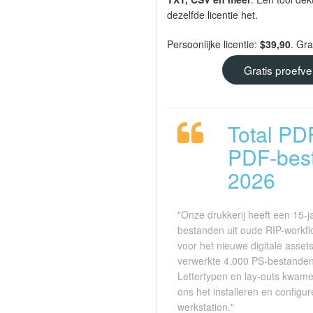
dezelfde licentie het.
Persoonlijke licentie:
$39,90
. Gr
Gratis proefv
Total PD
PDF-best
2026
"Onze drukkerij heeft een 15-ja
bestanden uit oude RIP-workf
voor het nieuwe digitale asse
verwerkte 4.000 PS-bestanden 
Lettertypen en lay-outs kwame
ons het installeren en configu
werkstation."