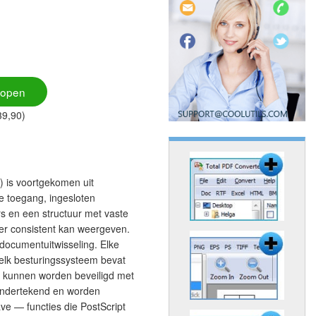
kopen
39,90)
 is voortgekomen uit
ge toegang, ingesloten
ers en een structuur met vaste
wer consistent kan weergeven.
documentuitwisseling. Elke
 elk besturingssysteem bevat
 kunnen worden beveiligd met
ondertekend en worden
e — functies die PostScript