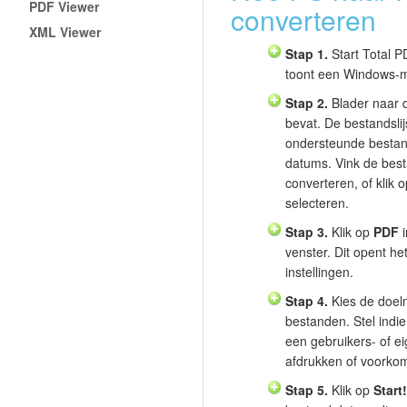
PDF Viewer
converteren
XML Viewer
Stap 1.
Start Total P
toont een Windows-m
Stap 2.
Blader naar 
bevat. De bestandslij
ondersteunde bestan
datums. Vink de best
converteren, of klik 
selecteren.
Stap 3.
Klik op
PDF
i
venster. Dit opent he
instellingen.
Stap 4.
Kies de doel
bestanden. Stel indie
een gebruikers- of e
afdrukken of voorkom
Stap 5.
Klik op
Start!