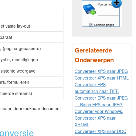
t vaste lay-out
pparaat
ng (pagina-gebaseerd)
Gerelateerde
Onderwerpen
yptie, machtigingen
onsistente weergave
Converteer XPS naar JPEG
Converteer XPS naar HTML
ers, formulieren
Converteer EPS
automatisch naar TIFF.
meerde streams)
Converteer EPS naar JPEG
— Batch EPS naar JPEG
chtbaar, doorzoekbaar document
Converter voor Windows.
Converteer XPS naar
XHTML
onversie
Converteer XPS naar DOC