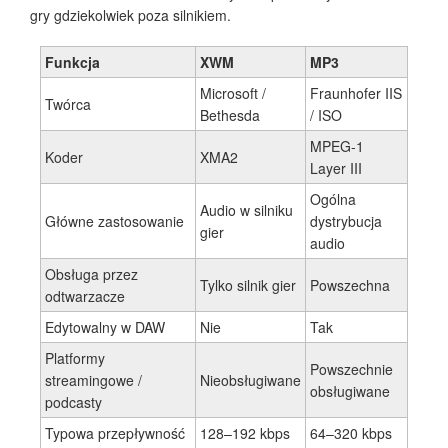
gry gdziekolwiek poza silnikiem.
Funkcja
XWM
MP3
Microsoft /
Fraunhofer IIS
Twórca
Bethesda
/ ISO
MPEG-1
Koder
XMA2
Layer III
Ogólna
Audio w silniku
Główne zastosowanie
dystrybucja
gier
audio
Obsługa przez
Tylko silnik gier
Powszechna
odtwarzacze
Edytowalny w DAW
Nie
Tak
Platformy
Powszechnie
streamingowe /
Nieobsługiwane
obsługiwane
podcasty
Typowa przepływność
128–192 kbps
64–320 kbps