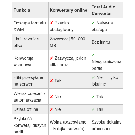
Total Audio
Funkcja
Konwertery online
Converter
Obsługa formatu
✘
Rzadko
✓
Natywna
XWM
obsługiwany
obsługa
Limit rozmiaru
Zazwyczaj 50–200
Bez limitu
pliku
MB
✓
Konwersja
✘
Zazwyczaj jeden
Nieograniczona
wsadowa
plik naraz
partia
Pliki przesyłane
✓
Nie — tylko
✘
Tak
na serwer
lokalnie
Wiersz poleceń /
✘
Nie
✓
Tak
automatyzacja
Działa offline
✘
Nie
✓
Tak
Szybkość
Wolna (przesyłanie
Szybka (lokalny
konwersji dużych
+ kolejka serwera)
procesor)
partii