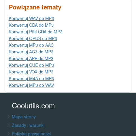
Powiązane tematy
Konwertuj WAV do MP3
Konwertuj CDA do MP3
Konwertuj Pliki CDA do MP3
Konwertuj OPUS do MP3
Konwertuj MP3 do AAC
Konwertuj AC3 do MP3
Konwertuj APE do MP3
Konwertuj CUE do MP3
Konwertuj VOX do MP3
Konwertuj M4A do MP3
Konwertuj MP3 do WAV
Coolutils.com
Mapa strony
Zasady i warunki
Polityka prywatności