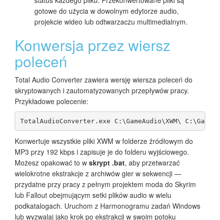
status każdego pliku. Przekonwertowane pliki są
gotowe do użycia w dowolnym edytorze audio,
projekcie wideo lub odtwarzaczu multimedialnym.
Konwersja przez wiersz
poleceń
Total Audio Converter zawiera wersję wiersza poleceń do
skryptowanych i zautomatyzowanych przepływów pracy.
Przykładowe polecenie:
TotalAudioConverter.exe C:\GameAudio\XWM\ C:\GameA
Konwertuje wszystkie pliki XWM w folderze źródłowym do
MP3 przy 192 kbps i zapisuje je do folderu wyjściowego.
Możesz opakować to w
skrypt .bat
, aby przetwarzać
wielokrotne ekstrakcje z archiwów gier w sekwencji —
przydatne przy pracy z pełnym projektem moda do Skyrim
lub Fallout obejmującym setki plików audio w wielu
podkatalogach. Uruchom z Harmonogramu zadań Windows
lub wyzwalaj jako krok po ekstrakcji w swoim potoku