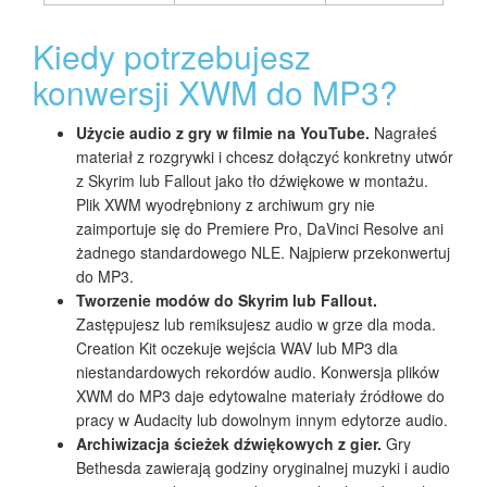
Kiedy potrzebujesz
konwersji XWM do MP3?
Użycie audio z gry w filmie na YouTube.
Nagrałeś
materiał z rozgrywki i chcesz dołączyć konkretny utwór
z Skyrim lub Fallout jako tło dźwiękowe w montażu.
Plik XWM wyodrębniony z archiwum gry nie
zaimportuje się do Premiere Pro, DaVinci Resolve ani
żadnego standardowego NLE. Najpierw przekonwertuj
do MP3.
Tworzenie modów do Skyrim lub Fallout.
Zastępujesz lub remiksujesz audio w grze dla moda.
Creation Kit oczekuje wejścia WAV lub MP3 dla
niestandardowych rekordów audio. Konwersja plików
XWM do MP3 daje edytowalne materiały źródłowe do
pracy w Audacity lub dowolnym innym edytorze audio.
Archiwizacja ścieżek dźwiękowych z gier.
Gry
Bethesda zawierają godziny oryginalnej muzyki i audio