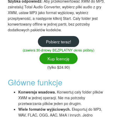
Szybka odpowiedź:
Aby przekonwertować XWM do MP3,
zainstaluj Total Audio Converter, wybierz pliki audio z gry
XWM, ustaw MP3 jako format wyjściowy, wybierz
przepływność, a następnie kliknij Start. Cały folder jest
konwertowany offline w jednej partii, bez potrzeby
dodatkowych pakietów kodeków.
Pobierz teraz!
(zawiera 30-dniowy BEZPŁATNY okres próbny)
Kup licencję
(tylko $24.90)
Główne funkcje
Konwersja wsadowa.
Konwertuj cały folder plików
XWM w jednej operacji. Nie ma potrzeby
przetwarzania plików jeden po drugim.
Wiele formatów wyjściowych.
Eksportuj do MP3,
WAV, FLAC, OGG, AAC, M4A i innych. Jedno