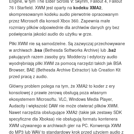
Engine, w tym The Elder Scrolls V: Skyrim, Fallout 4, Fallout
76 i Starfield. XWM jest oparty na
kodeku XMA2
,
skompresowanym kodeku audio pierwotnie opracowanym
przez Microsoft dla konsoli Xbox 360. Zapewnia małe
rozmiary plików odpowiednie dla archiwów danych gry bez
poświęcania jakości audio do użytku w grze.
Pliki XWM nie są samodzielne. Są zazwyczaj przechowywane
w archiwach
.bsa
(Bethesda Softworks Archive) lub
.ba2
pakujących razem zasoby gry. Modderzy i edytorzy audio
wyodrębniają pliki XWM za pomocą narzędzi takich jak BSA
Browser, BAE (Bethesda Archive Extractor) lub Creation Kit
przed pracą z audio.
Główny problem polega na tym, że XMA2 to koder z ery
konsolowej z prawie zerową obsługą poza własnym
ekosystemem Microsoftu. VLC, Windows Media Player,
Audacity i większość DAW nie może otwierać plików XWM.
Nawet narzędzia obsługujące XMA2 (takie jak zestawy SDK
specyficzne dla Xboksa) nie obsługują formatu kontenera
XWM używanego w archiwach gier na PC. Konwersja XWM
do MP3 lub WAV to standardowy krok przed użyciem audio z