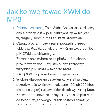
Jak konwertować XWM do
MP3
Pobierz i zainstaluj
Total Audio Converter. 30-dniowy
okres próbny jest w pełni funkcjonalny — nie jest
wymagany adres e-mail ani karta kredytowa.
Otwórz program. Lewy panel pokazuje drzewo
folderów. Przejdź do folderu, w którym wyodrębniłeś
pliki XWM z archiwum gry.
Zaznacz pola wyboru obok plików, które chcesz
przekonwertować. Użyj Ctrl+A, aby zaznaczyć
wszystkie pliki XWM w folderze naraz.
Kliknij
MP3
na pasku formatu u góry okna.
W oknie dialogowym ustawień konwersji wybierz
przepływność wyjściową (zalecane 192 lub 320 kbps
dla audio z gier) i ustaw folder docelowy. Kliknij
Start
.
Konwerter przetwarza każdy plik i zapisuje pliki MP3
do folderu wyjściowego. Pasek postępu pokazuje