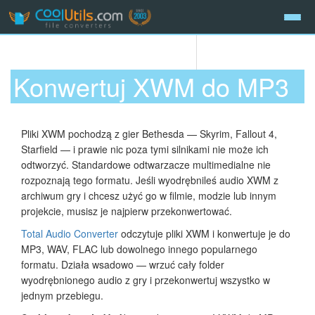
Konwertuj XWM do MP3
Pliki XWM pochodzą z gier Bethesda — Skyrim, Fallout 4,
Starfield — i prawie nic poza tymi silnikami nie może ich
odtworzyć. Standardowe odtwarzacze multimedialne nie
rozpoznają tego formatu. Jeśli wyodrębnileś audio XWM z
archiwum gry i chcesz użyć go w filmie, modzie lub innym
projekcie, musisz je najpierw przekonwertować.
Total Audio Converter
odczytuje pliki XWM i konwertuje je do
MP3, WAV, FLAC lub dowolnego innego popularnego
formatu. Działa wsadowo — wrzuć cały folder
wyodrębnionego audio z gry i przekonwertuj wszystko w
jednym przebiegu.