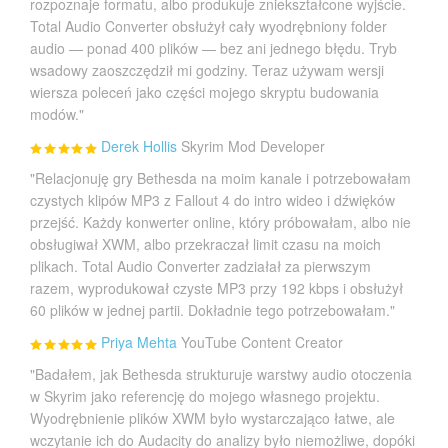
rozpoznaje formatu, albo produkuje zniekształcone wyjście.
Total Audio Converter obsłużył cały wyodrębniony folder
audio — ponad 400 plików — bez ani jednego błędu. Tryb
wsadowy zaoszczędził mi godziny. Teraz używam wersji
wiersza poleceń jako części mojego skryptu budowania
modów."
Derek Hollis
Skyrim Mod Developer
"Relacjonuję gry Bethesda na moim kanale i potrzebowałam
czystych klipów MP3 z Fallout 4 do intro wideo i dźwięków
przejść. Każdy konwerter online, który próbowałam, albo nie
obsługiwał XWM, albo przekraczał limit czasu na moich
plikach. Total Audio Converter zadziałał za pierwszym
razem, wyprodukował czyste MP3 przy 192 kbps i obsłużył
60 plików w jednej partii. Dokładnie tego potrzebowałam."
Priya Mehta
YouTube Content Creator
"Badałem, jak Bethesda strukturuje warstwy audio otoczenia
w Skyrim jako referencję do mojego własnego projektu.
Wyodrębnienie plików XWM było wystarczająco łatwe, ale
wczytanie ich do Audacity do analizy było niemożliwe, dopóki