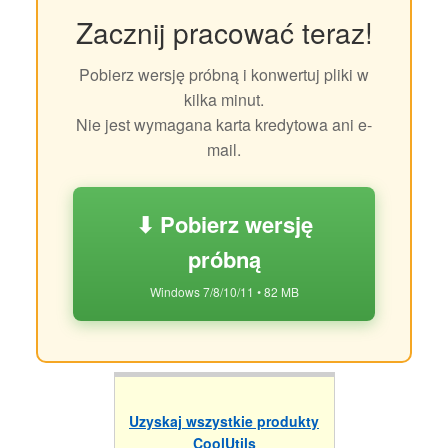
Zacznij pracować teraz!
Pobierz wersję próbną i konwertuj pliki w
kilka minut.
Nie jest wymagana karta kredytowa ani e-
mail.
⬇ Pobierz wersję
próbną
Windows 7/8/10/11 • 82 MB
Uzyskaj wszystkie produkty
CoolUtils