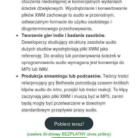
otoczenia niedostępnej w komercjalnych wydaniach
ścieżek dźwiękowych. Wyodrębnianie i konwertowanie
plików XWM zachowuje to audio w przenośnym,
odtwarzalnym formacie do użytku osobistego i
długoterminowego przechowywania.
Tworzenie gier indie i badanie zasobów.
Deweloperzy studiujący strukturę zasobów audio
dużych studiów wyodrębniają pliki XWM jako
referencję. Do analizy lub porównywania ścieżek w
oprogramowaniu audio wymagana jest konwersja do
MP3 lub WAV.
Produkcja streamingu lub podcastów.
Twórcy treści
relacjonujący gry Bethesda potrzebują czasem krótkich
klipów audio do intro, przejść lub treści reakcji. Te klipy
zaczynają jako pliki XWM i muszą być w MP3, zanim
będą mogły być przetwarzane w dowolnym
standardowym przepływie pracy audio.
Pobierz teraz!
(zawiera 30-dniowy BEZPŁATNY okres próbny)