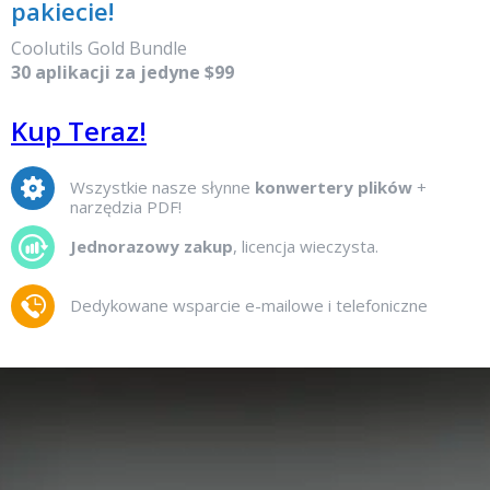
pakiecie!
Coolutils Gold Bundle
30 aplikacji za jedyne $99
Kup Teraz!
Wszystkie nasze słynne
konwertery plików
+
narzędzia PDF!
Jednorazowy zakup
, licencja wieczysta.
Dedykowane wsparcie e-mailowe i telefoniczne