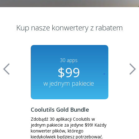
Kup nasze konwertery z rabatem
na
30 apps
n
2
$99
$65
w jednym pakiecie
zam
ter
Coolutils Gold Bundle
Total PDF 
onwertuj PDF do
Zdobądź 30 aplikacji Coolutils w
Uzyskaj 20% zn
innych typów
jednym pakiecie za jedyne $99! Każdy
DOC, HTML, TIF
konwerter plików, którego
plików wsadow
kiedykolwiek będziesz potrzebować.