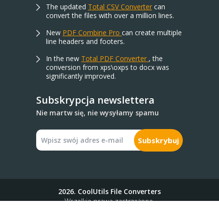
The updated
Total CSV Converter
can
convert the files with over a million lines.
New
PDF Combine Pro
can create multiple
line headers and footers.
In the new
Total PDF Converter
, the
conversion from xps\oxps to docx was
significantly improved.
Subskrypcja newslettera
Nie martw się, nie wysyłamy spamu
Subskrybuj
2026. CoolUtils File Converters
Wszelkie prawa zastrzeżone.