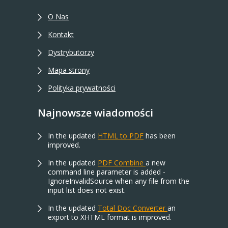
O Nas
Kontakt
Dystrybutorzy
Mapa strony
Polityka prywatności
Najnowsze wiadomości
In the updated
HTML to PDF
has been
improved.
In the updated
PDF Combine
a new
command line parameter is added -
IgnoreInvalidSource when any file from the
input list does not exist.
In the updated
Total Doc Converter
an
export to XHTML format is improved.