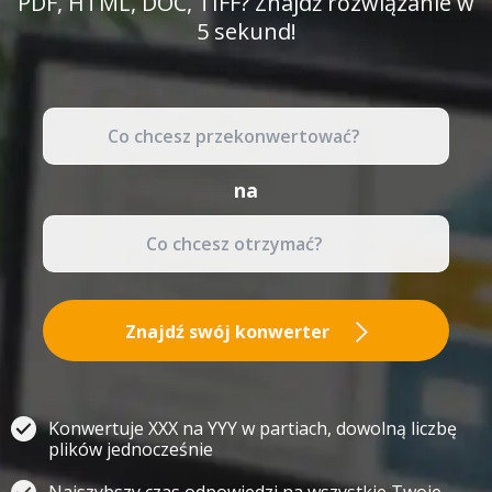
PDF, HTML, DOC, TIFF? Znajdź rozwiązanie w
5 sekund!
na
Znajdź swój konwerter
Konwertuje XXX na YYY w partiach, dowolną liczbę
plików jednocześnie