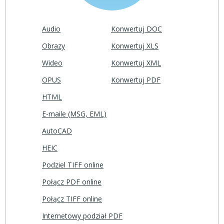
Audio
Konwertuj DOC
Obrazy
Konwertuj XLS
Wideo
Konwertuj XML
OPUS
Konwertuj PDF
HTML
E-maile (MSG, EML)
AutoCAD
HEIC
Podziel TIFF online
Połącz PDF online
Połącz TIFF online
Internetowy podział PDF