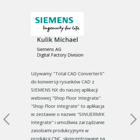
K
P
L
Kulik Michael
and
Siemens AG
Total PDF P
Digital Factory Division
ign
nasze serc
Każdego seme
Używamy "Total CAD ConverterX"
wydrukować s
do konwersji rysunków CAD z
 bardzo
Wyników Egza
SIEMENS NX do naszej aplikacji
 starych
studentów. Sp
webowej "Shop Floor Integrate".
ie możemy już
arkuszy należy
"Shop Floor Integrate" to aplikacja
 takiego
muszą być zsz
w zestawie o nazwie "SINUERMIK
ywamy go
znaleźliśmy To
Integrate" i umożliwia zarządzanie
tych plików
spędzaliśmy d
zasobami produkcyjnymi w
dodatkowych 
produkcji CNC, skoncentrowane na