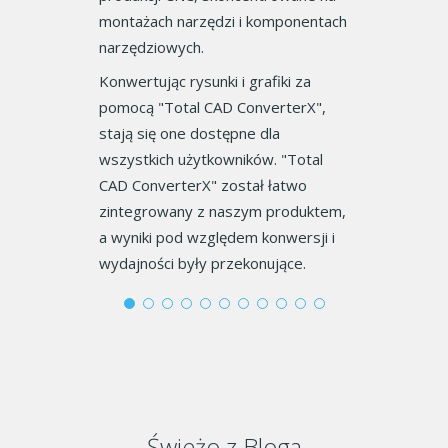
ardzo łatwe w
pomóc w orga
montażach narzędzi i komponentach
W miarę jak uc
narzędziowych.
czas poświęco
Konwertując rysunki i grafiki za
uzasadniony.
pomocą "Total CAD ConverterX",
Teraz nie mus
stają się one dostępne dla
martwić. Tota
wszystkich użytkowników. "Total
nasze serca p
CAD ConverterX" został łatwo
obsługi i jak
zintegrowany z naszym produktem,
drukowania P
a wyniki pod względem konwersji i
funkcjami.
wydajności były przekonujące.
Świeżo z Bloga