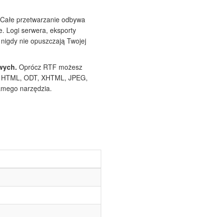
Całe przetwarzanie odbywa
e. Logi serwera, eksporty
nigdy nie opuszczają Twojej
wych.
Oprócz RTF możesz
, HTML, ODT, XHTML, JPEG,
amego narzędzia.