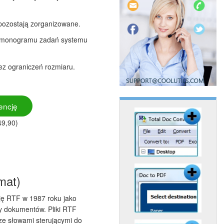
 pozostają zorganizowane.
armonogramu zadań systemu
ez ograniczeń rozmiaru.
encję
49,90)
mat)
cję RTF w 1987 roku jako
y dokumentów. Pliki RTF
ze słowami sterującymi do