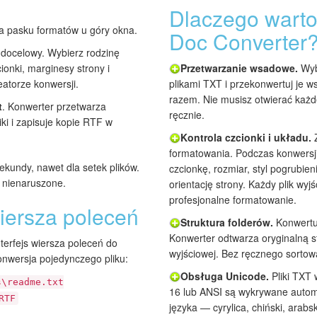
Dlaczego warto
 pasku formatów u góry okna.
Doc Converter
 docelowy. Wybierz rodzinę
Przetwarzanie wsadowe.
Wybi
ionki, marginesy strony i
plikami TXT i przekonwertuj je 
eatorze konwersji.
razem. Nie musisz otwierać każd
t
. Konwerter przetwarza
ręcznie.
ki i zapisuje kopie RTF w
Kontrola czcionki i układu.
Z
formatowania. Podczas konwersj
ekundy, nawet dla setek plików.
czcionkę, rozmiar, styl pogrubien
ą nienaruszone.
orientację strony. Każdy plik wyj
profesjonalne formatowanie.
iersza poleceń
Struktura folderów.
Konwertuj
Konwerter odtwarza oryginalną st
terfejs wiersza poleceń do
wyjściowej. Bez ręcznego sortowa
onwersja pojedynczego pliku:
Obsługa Unicode.
Pliki TXT
s\readme.txt
16 lub ANSI są wykrywane autom
RTF
języka — cyrylica, chiński, arab