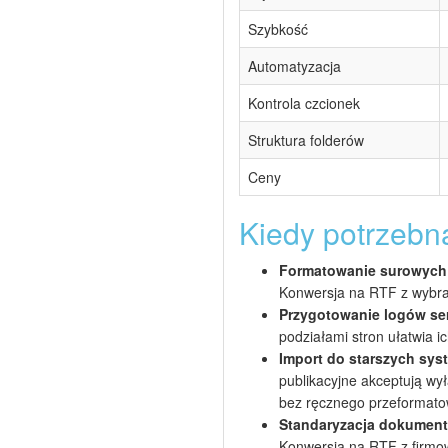
Szybkość
Automatyzacja
Kontrola czcionek
Struktura folderów
Ceny
Kiedy potrzebn
Formatowanie surowych
Konwersja na RTF z wybran
Przygotowanie logów se
podziałami stron ułatwia i
Import do starszych sys
publikacyjne akceptują w
bez ręcznego przeformato
Standaryzacja dokumenta
Konwersja na RTF z firmow