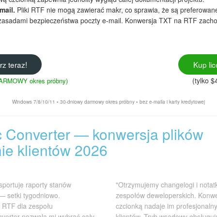
mail.
Pliki RTF nie mogą zawierać makr, co sprawia, że są preferow
 zasadami bezpieczeństwa poczty e-mail. Konwersja TXT na RTF zachow
rz teraz!
Kup lic
(tylko $
 DARMOWY okres próbny)
Windows 7/8/10/11 • 30-dniowy darmowy okres próbny • bez e-maila i karty kredytowej
c Converter — konwersja plików
ie klientów 2026
portuje raporty stanów
"Otrzymujemy changelogi i notatki
— setki tygodniowo.
zespołów deweloperskich. Konwe
 RTF dla zespołu
czcionką nadaje im profesjonaln
nverter pozwala mi wybrać cały
klientów. Tryb wsadowy obsługuj