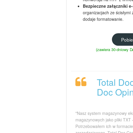
Bezpieczne załączniki e-
organizacjach ze ścisłymi
dodaje formatowanie.
Pobie
(zawiera 30-dniowy
Total Do
Doc Opin
"Nasz system magazynowy eks
magazynowych jako pliki TXT 
Potrzebowałem ich w formacie
zarządzającego. Total Doc Co