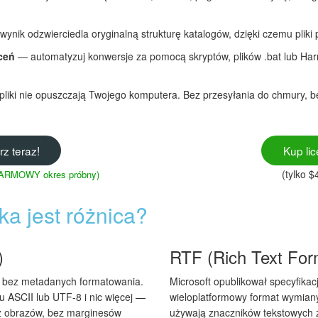
ynik odzwierciedla oryginalną strukturę katalogów, dzięki czemu pliki
eceń
— automatyzuj konwersje za pomocą skryptów, plików .bat lub H
liki nie opuszczają Twojego komputera. Bez przesyłania do chmury, b
rz teraz!
Kup lic
(tylko $
 DARMOWY okres próbny)
a jest różnica?
)
RTF (Rich Text For
i bez metadanych formatowania.
Microsoft opublikował specyfika
 ASCII lub UTF-8 i nic więcej —
wieloplatformowy format wymian
ez obrazów, bez marginesów
używają znaczników tekstowych 