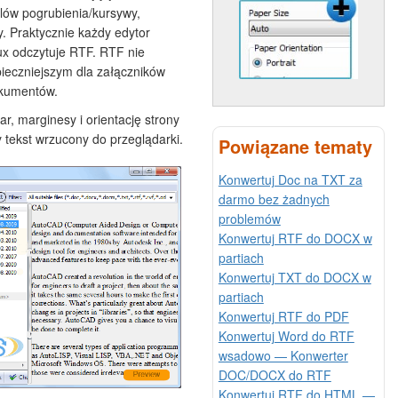
ylów pogrubienia/kursywy,
y. Praktycznie każdy edytor
ux odczytuje RTF. RTF nie
pieczniejszym dla załączników
okumentów.
, marginesy i orientację strony
tekst wrzucony do przeglądarki.
Powiązane tematy
Konwertuj Doc na TXT za
darmo bez żadnych
problemów
Konwertuj RTF do DOCX w
partiach
Konwertuj TXT do DOCX w
partiach
Konwertuj RTF do PDF
Konwertuj Word do RTF
wsadowo — Konwerter
DOC/DOCX do RTF
Konwertuj RTF do HTML —