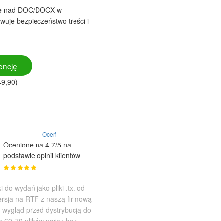
ane nad DOC/DOCX w
uje bezpieczeństwo treści i
encję
49,90)
Oceń
Ocenione na 4.7/5 na
podstawie opinii klientów
 do wydań jako pliki .txt od
rsja na RTF z naszą firmową
y wygląd przed dystrybucją do
e 60-70 plików naraz bez