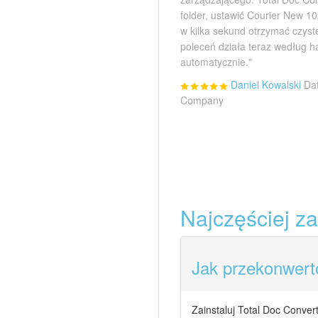
folder, ustawić Courier New 1
w kilka sekund otrzymać czys
poleceń działa teraz według 
automatycznie."
Daniel Kowalski
Dat
Company
Najczęściej z
Jak przekonwer
Zainstaluj Total Doc Converte