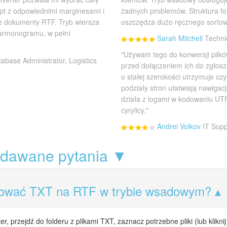
0pt z odpowiednimi marginesami i
żadnych problemów. Struktura fo
te dokumenty RTF. Tryb wiersza
oszczędza dużo ręcznego sortow
harmonogramu, w pełni
Sarah Mitchell
Techni
"Używam tego do konwersji plik
abase Administrator, Logistics
przed dołączeniem ich do zgłosz
o stałej szerokości utrzymuje cz
podziały stron ułatwiają nawigac
działa z logami w kodowaniu UTF
cyrylicy."
Andrei Volkov
IT Supp
adawane pytania ▼
tować TXT na RTF w trybie wsadowym?
r, przejdź do folderu z plikami TXT, zaznacz potrzebne pliki (lub kliknij