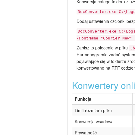
Konwersja całego folderu z uż
DocConverter.exe C:\Log
Dodaj ustawienia czcionki bez
DocConverter.exe C:\Log
-FontName "Courier New" 
Zapisz to polecenie w pliku
.b
Harmonogramie zadań system
pojawiające się w folderze ź
konwertowane na RTF codzienn
Konwertery onl
Funkcja
Limit rozmiaru pliku
Konwersja wsadowa
Prywatność