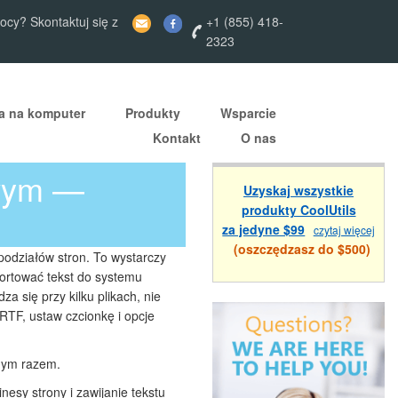
cy? Skontaktuj się z
+1 (855) 418-
2323
ja na komputer
Produkty
Wsparcie
Kontakt
O nas
owym —
Uzyskaj wszystkie
produkty CoolUtils
za jedyne $99
czytaj więcej
(oszczędzasz do $500)
odziałów stron. To wystarczy
portować tekst do systemu
 się przy kilku plikach, nie
RTF, ustaw czcionkę i opcje
dnym razem.
esy strony i zawijanie tekstu