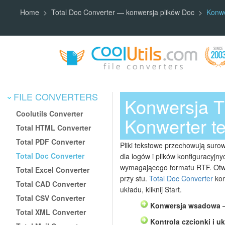
Home
Total Doc Converter — konwersja plików Doc
Konwe
FILE CONVERTERS
Konwersja 
Coolutils Converter
Konwerter t
Total HTML Converter
Total PDF Converter
Pliki tekstowe przechowują suro
Total Doc Converter
dla logów i plików konfiguracyjn
wymagającego formatu RTF. Otwie
Total Excel Converter
przy stu.
Total Doc Converter
kon
Total CAD Converter
układu, kliknij Start.
Total CSV Converter
Konwersja wsadowa
—
Total XML Converter
Kontrola czcionki i u