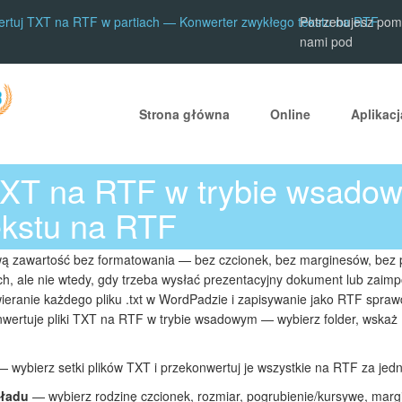
rtuj TXT na RTF w partiach — Konwerter zwykłego tekstu na RTF
Potrzebujesz pomo
nami pod
Strona główna
Online
Aplikac
TXT na RTF w trybie wsad
ekstu na RTF
wą zawartość bez formatowania — bez czcionek, bez marginesów, bez p
ych, ale nie wtedy, gdy trzeba wysłać prezentacyjny dokument lub zaim
ranie każdego pliku .txt w WordPadzie i zapisywanie jako RTF sprawdza
wertuje pliki TXT na RTF w trybie wsadowym — wybierz folder, wskaż 
 wybierz setki plików TXT i przekonwertuj je wszystkie na RTF za je
kładu
— wybierz rodzinę czcionek, rozmiar, pogrubienie/kursywę, margin