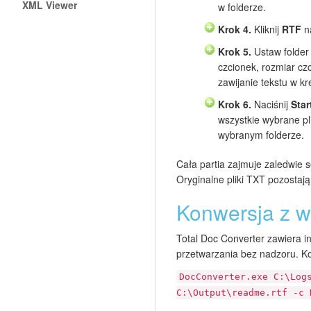
XML Viewer
w folderze.
Krok 4.
Kliknij
RTF
na
Krok 5.
Ustaw folder
czcionek, rozmiar czc
zawijanie tekstu w kr
Krok 6.
Naciśnij
Star
wszystkie wybrane pli
wybranym folderze.
Cała partia zajmuje zaledwie s
Oryginalne pliki TXT pozostaj
Konwersja z w
Total Doc Converter zawiera in
przetwarzania bez nadzoru. K
DocConverter.exe C:\Log
C:\Output\readme.rtf -c 