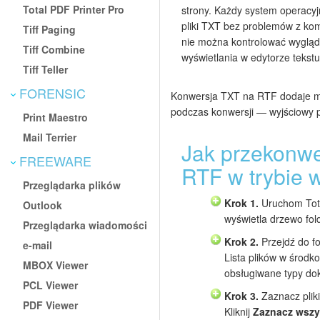
Total PDF Printer Pro
strony. Każdy system operacyjn
pliki TXT bez problemów z kom
Tiff Paging
nie można kontrolować wygląd
Tiff Combine
wyświetlania w edytorze tekstu
Tiff Teller
FORENSIC
Konwersja TXT na RTF dodaje moż
podczas konwersji — wyjściowy p
Print Maestro
Mail Terrier
Jak przekonw
FREEWARE
RTF w trybie
Przeglądarka plików
Krok 1.
Uruchom Tota
Outlook
wyświetla drzewo fol
Przeglądarka wiadomości
Krok 2.
Przejdź do fo
e-mail
Lista plików w środk
MBOX Viewer
obsługiwane typy d
PCL Viewer
Krok 3.
Zaznacz plik
PDF Viewer
Kliknij
Zaznacz wszy