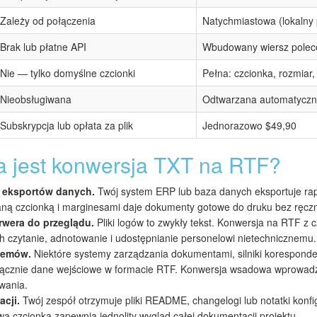
Zależy od połączenia
Natychmiastowa (lokalny 
Brak lub płatne API
Wbudowany wiersz polec
Nie — tylko domyślne czcionki
Pełna: czcionka, rozmiar,
Nieobsługiwana
Odtwarzana automatyczn
Subskrypcja lub opłata za plik
Jednorazowo $49,90
a jest konwersja TXT na RTF?
 eksportów danych.
Twój system ERP lub baza danych eksportuje rapo
ą czcionką i marginesami daje dokumenty gotowe do druku bez ręczne
rwera do przeglądu.
Pliki logów to zwykły tekst. Konwersja na RTF z cz
ch czytanie, adnotowanie i udostępnianie personelowi nietechnicznemu.
temów.
Niektóre systemy zarządzania dokumentami, silniki korespondenc
yłącznie dane wejściowe w formacie RTF. Konwersja wsadowa wprowa
wania.
cji.
Twój zespół otrzymuje pliki README, changelogi lub notatki konfi
ą czcionką zapewnia jednolity wygląd całej dokumentacji projektu.