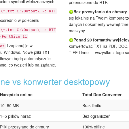
yciem symboli wieloznacznych:
przenoszone do RTF.
Bez przesyłania do chmury.
s\*.txt C:\Output\ -c RTF
się lokalnie na Twoim komputerz
pośrednio w poleceniu:
danych i dokumenty wewnętrzne 
maszyny.
s\*.txt C:\Output\ -c RTF
-FontSize 11
Ponad 20 formatów wyjścio
i zaplanuj je w
konwertować TXT na PDF, DOC
at
u Windows. Nowe pliki TXT
TIFF i inne — wszystko z tego s
ródłowym będą automatycznie
ie, co tydzień lub na żądanie.
ine vs konwerter desktopowy
Narzędzia online
Total Doc Converter
10–50 MB
Brak limitu
1–5 plików naraz
Bez ograniczeń
Pliki przesyłane do chmury
100% offline