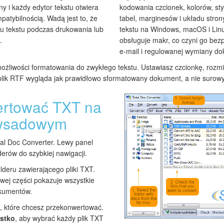
y i każdy edytor tekstu otwiera
kodowania czcionek, kolorów, st
patybilnością. Wadą jest to, że
tabel, marginesów i układu stron
u tekstu podczas drukowania lub
tekstu na Windows, macOS i Lin
.
obsługuje makr, co czyni go bez
e-mail i regulowanej wymiany d
liwości formatowania do zwykłego tekstu. Ustawiasz czcionkę, rozmiar
lik RTF wygląda jak prawidłowo sformatowany dokument, a nie surowy 
ertować TXT na
 wsadowym
l Doc Converter. Lewy panel
derów do szybkiej nawigacji.
lderu zawierającego pliki TXT.
owej części pokazuje wszystkie
okumentów.
i, które chcesz przekonwertować.
stko
, aby wybrać każdy plik TXT