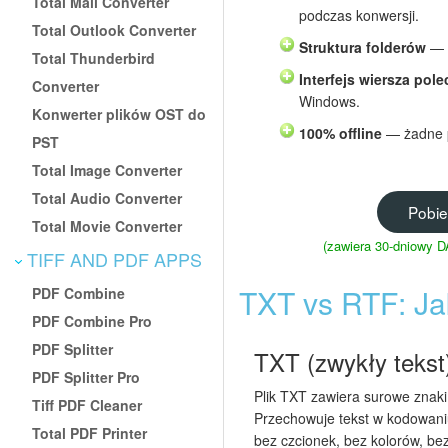
Total Mail Converter
podczas konwersji.
Total Outlook Converter
Struktura folderów
— w
Total Thunderbird
Interfejs wiersza pol
Converter
Windows.
Konwerter plików OST do
100% offline
— żadne p
PST
Total Image Converter
Total Audio Converter
Pobie
Total Movie Converter
(zawiera 30-dniowy
TIFF AND PDF APPS
TXT vs RTF: Jak
PDF Combine
PDF Combine Pro
PDF Splitter
TXT (zwykły tekst
PDF Splitter Pro
Plik TXT zawiera surowe znak
Tiff PDF Cleaner
Przechowuje tekst w kodowaniu
Total PDF Printer
bez czcionek, bez kolorów, b