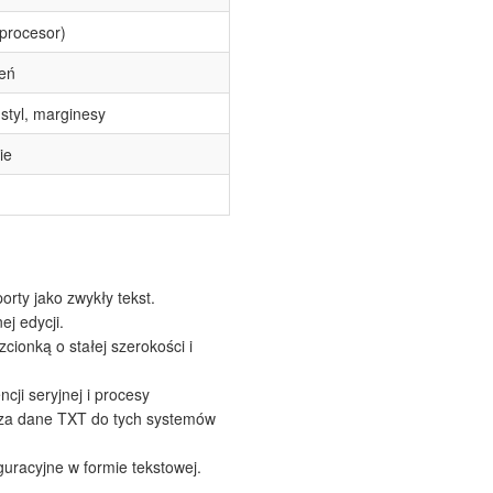
procesor)
eń
 styl, marginesy
ie
rty jako zwykły tekst.
j edycji.
cionką o stałej szerokości i
ji seryjnej i procesy
dza dane TXT do tych systemów
guracyjne w formie tekstowej.