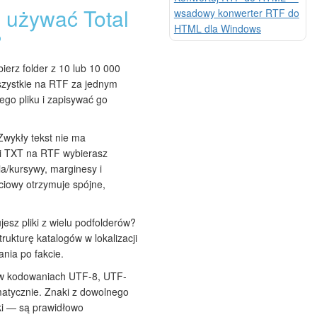
 używać Total
wsadowy konwerter RTF do
HTML dla Windows
?
erz folder z 10 lub 10 000
wszystkie na RTF za jednym
ego pliku i zapisywać go
wykły tekst nie ma
i TXT na RTF wybierasz
ia/kursywy, marginesy i
ściowy otrzymuje spójne,
esz pliki z wielu podfolderów?
rukturę katalogów w lokalizacji
nia po fakcie.
 w kodowaniach UTF-8, UTF-
atycznie. Znaki z dowolnego
ski — są prawidłowo