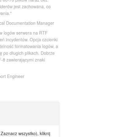
lderów jest zachowana, co
ania."
cal Documentation Manager
ów logów serwera na RTF
eń incydentów. Opcja czcionki
ytelność formatowania logów, a
ję po długich plikach. Dobrze
-8 zawierającymi znaki
ort Engineer
 Zaznacz wszystko), kliknij