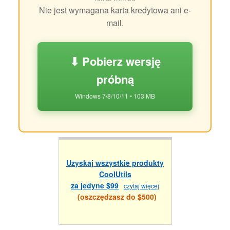
Nie jest wymagana karta kredytowa ani e-
mail.
⬇ Pobierz wersję
próbną
Windows 7/8/10/11 • 103 MB
Uzyskaj wszystkie produkty
CoolUtils
za jedyne $99
czytaj więcej
(oszczędzasz do $500)