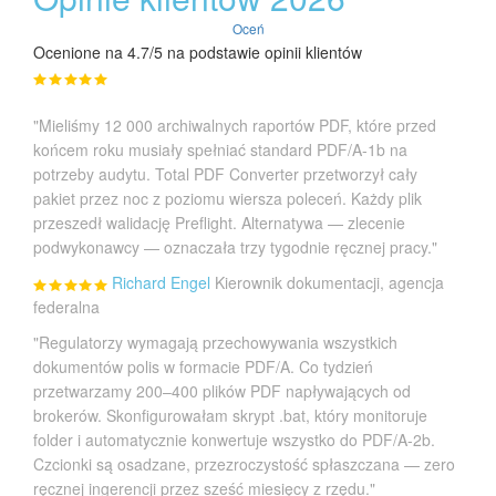
Oceń
Ocenione na 4.7/5 na podstawie opinii klientów
"Mieliśmy 12 000 archiwalnych raportów PDF, które przed
końcem roku musiały spełniać standard PDF/A-1b na
potrzeby audytu. Total PDF Converter przetworzył cały
pakiet przez noc z poziomu wiersza poleceń. Każdy plik
przeszedł walidację Preflight. Alternatywa — zlecenie
podwykonawcy — oznaczała trzy tygodnie ręcznej pracy."
Richard Engel
Kierownik dokumentacji, agencja
federalna
"Regulatorzy wymagają przechowywania wszystkich
dokumentów polis w formacie PDF/A. Co tydzień
przetwarzamy 200–400 plików PDF napływających od
brokerów. Skonfigurowałam skrypt .bat, który monitoruje
folder i automatycznie konwertuje wszystko do PDF/A-2b.
Czcionki są osadzane, przezroczystość spłaszczana — zero
ręcznej ingerencji przez sześć miesięcy z rzędu."