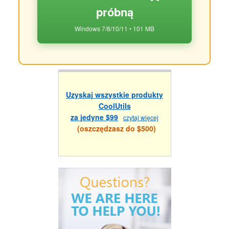
próbną
Windows 7/8/10/11 • 101 MB
Uzyskaj wszystkie produkty
CoolUtils
za jedyne $99
czytaj więcej
(oszczędzasz do $500)