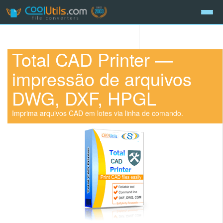
Total CAD Printer —
impressão de arquivos
DWG, DXF, HPGL
Imprima arquivos CAD em lotes via linha de comando.