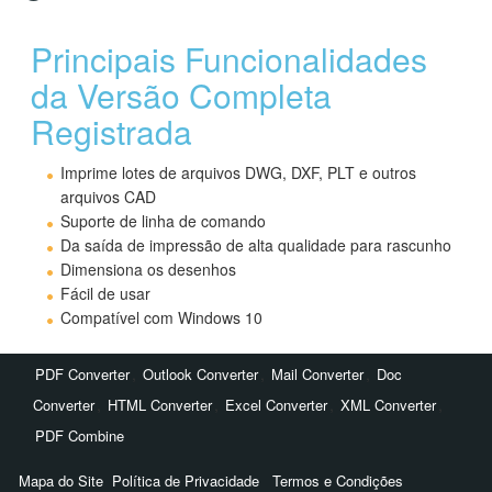
Principais Funcionalidades
da Versão Completa
Registrada
Imprime lotes de arquivos DWG, DXF, PLT e outros
arquivos CAD
Suporte de linha de comando
Da saída de impressão de alta qualidade para rascunho
Dimensiona os desenhos
Fácil de usar
Compatível com Windows 10
,
,
,
PDF Converter
Outlook Converter
Mail Converter
Doc
,
,
,
,
Converter
HTML Converter
Excel Converter
XML Converter
PDF Combine
Mapa do Site
Política de Privacidade
Termos e Condições