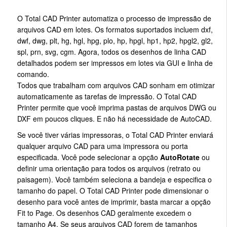
O Total CAD Printer automatiza o processo de impressão de
arquivos CAD em lotes. Os formatos suportados incluem dxf,
dwf, dwg, plt, hg, hgl, hpg, plo, hp, hpgl, hp1, hp2, hpgl2, gl2,
spl, prn, svg, cgm. Agora, todos os desenhos de linha CAD
detalhados podem ser impressos em lotes via GUI e linha de
comando.
Todos que trabalham com arquivos CAD sonham em otimizar
automaticamente as tarefas de impressão. O Total CAD
Printer permite que você imprima pastas de arquivos DWG ou
DXF em poucos cliques. E não há necessidade de AutoCAD.
Se você tiver várias impressoras, o Total CAD Printer enviará
qualquer arquivo CAD para uma impressora ou porta
especificada. Você pode selecionar a opção
AutoRotate
ou
definir uma orientação para todos os arquivos (retrato ou
paisagem). Você também seleciona a bandeja e especifica o
tamanho do papel. O Total CAD Printer pode dimensionar o
desenho para você antes de imprimir, basta marcar a opção
Fit to Page. Os desenhos CAD geralmente excedem o
tamanho A4. Se seus arquivos CAD forem de tamanhos