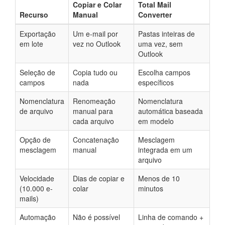
Copiar e Colar
Total Mail
Recurso
Manual
Converter
Exportação
Um e-mail por
Pastas inteiras de
em lote
vez no Outlook
uma vez, sem
Outlook
Seleção de
Copia tudo ou
Escolha campos
campos
nada
específicos
Nomenclatura
Renomeação
Nomenclatura
de arquivo
manual para
automática baseada
cada arquivo
em modelo
Opção de
Concatenação
Mesclagem
mesclagem
manual
integrada em um
arquivo
Velocidade
Dias de copiar e
Menos de 10
(10.000 e-
colar
minutos
mails)
Automação
Não é possível
Linha de comando +