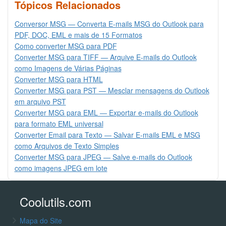
Tópicos Relacionados
Conversor MSG — Converta E-mails MSG do Outlook para
PDF, DOC, EML e mais de 15 Formatos
Como converter MSG para PDF
Converter MSG para TIFF — Arquive E-mails do Outlook
como Imagens de Várias Páginas
Converter MSG para HTML
Converter MSG para PST — Mesclar mensagens do Outlook
em arquivo PST
Converter MSG para EML — Exportar e-mails do Outlook
para formato EML universal
Converter Email para Texto — Salvar E-mails EML e MSG
como Arquivos de Texto Simples
Converter MSG para JPEG — Salve e-mails do Outlook
como imagens JPEG em lote
Coolutils.com
Mapa do Site