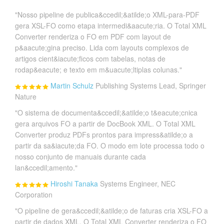
"Nosso pipeline de publica&ccedil;&atilde;o XML-para-PDF
gera XSL-FO como etapa intermedi&aacute;ria. O Total XML
Converter renderiza o FO em PDF com layout de
p&aacute;gina preciso. Lida com layouts complexos de
artigos cient&iacute;ficos com tabelas, notas de
rodap&eacute; e texto em m&uacute;ltiplas colunas."
Martin Schulz
Publishing Systems Lead, Springer
Nature
"O sistema de documenta&ccedil;&atilde;o t&eacute;cnica
gera arquivos FO a partir de DocBook XML. O Total XML
Converter produz PDFs prontos para impress&atilde;o a
partir da sa&iacute;da FO. O modo em lote processa todo o
nosso conjunto de manuais durante cada
lan&ccedil;amento."
Hiroshi Tanaka
Systems Engineer, NEC
Corporation
"O pipeline de gera&ccedil;&atilde;o de faturas cria XSL-FO a
partir de dados XML. O Total XML Converter renderiza o FO