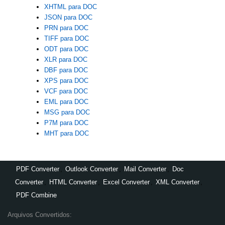
XHTML para DOC
JSON para DOC
PRN para DOC
TIFF para DOC
ODT para DOC
XLR para DOC
DBF para DOC
XPS para DOC
VCF para DOC
EML para DOC
MSG para DOC
P7M para DOC
MHT para DOC
PDF Converter
,
Outlook Converter
,
Mail Converter
,
Doc
Converter
,
HTML Converter
,
Excel Converter
,
XML Converter
,
PDF Combine
Arquivos Convertidos: