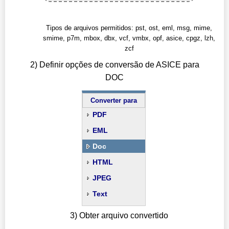
Tipos de arquivos permitidos: pst, ost, eml, msg, mime,
smime, p7m, mbox, dbx, vcf, vmbx, opf, asice, cpgz, lzh,
zcf
2) Definir opções de conversão de ASICE para
DOC
Converter para
PDF
EML
Doc
HTML
JPEG
Text
3) Obter arquivo convertido