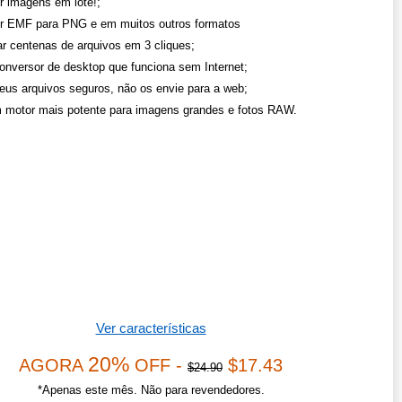
r imagens em lote!;
r EMF para PNG e em muitos outros formatos
r centenas de arquivos em 3 cliques;
onversor de desktop que funciona sem Internet;
eus arquivos seguros, não os envie para a web;
 motor mais potente para imagens grandes e fotos RAW.
Ver características
20%
AGORA
OFF -
$17.43
$24.90
*Apenas este mês. Não para revendedores.