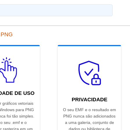
a PNG
IDADE DE USO
PRIVACIDADE
 gráficos vetoriais
Windows para PNG
O seu EMF e o resultado em
nca foi tão simples.
PNG nunca são adicionados
 o seu .emf e o
a uma galeria, conjunto de
r rasteriza em um
dados ou biblioteca de