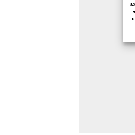
ap
e
ne