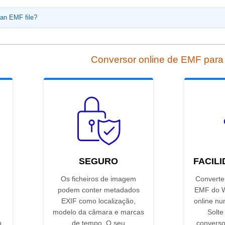
 an EMF file?
Conversor online de EMF par
SEGURO
FACIL
Os ficheiros de imagem
Converter
podem conter metadados
EMF do 
EXIF como localização,
online nu
modelo da câmara e marcas
Solte
p
de tempo. O seu
converso