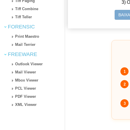
Tiff Paging
3) O
Tiff Combine
BAIX
Tiff Teller
FORENSIC
Print Maestro
Mail Terrier
FREEWARE
Outlook Viewer
1
Mail Viewer
Mbox Viewer
2
PCL Viewer
PDF Viewer
3
XML Viewer