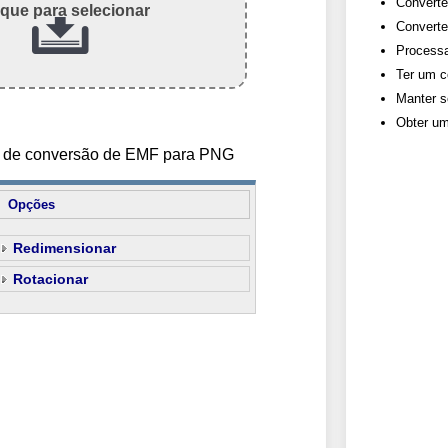
Converte
ique para selecionar
Converte
Processa
Ter um c
Manter s
Obter um
es de conversão de EMF para PNG
Opções
Redimensionar
Rotacionar