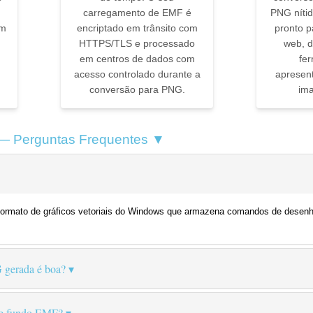
carregamento de EMF é
PNG níti
em
encriptado em trânsito com
pronto p
HTTPS/TLS e processado
web, 
em centros de dados com
fe
acesso controlado durante a
apresen
conversão para PNG.
ima
— Perguntas Frequentes ▼
ormato de gráficos vetoriais do Windows que armazena comandos de desenho
 gerada é boa?
de fundo EMF?