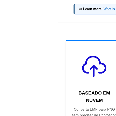
📖
Learn more:
What is
BASEADO EM
NUVEM
Converta EMF para PNG
sem precisar de Photosho