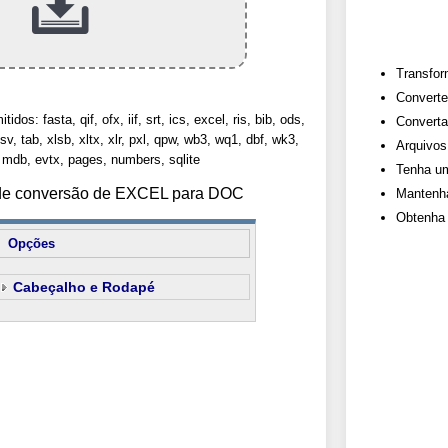
Transfor
Converte
dos: fasta, qif, ofx, iif, srt, ics, excel, ris, bib, ods,
Converta
sv, tab, xlsb, xltx, xlr, pxl, qpw, wb3, wq1, dbf, wk3,
Arquivos
 mdb, evtx, pages, numbers, sqlite
Tenha um
s de conversão de EXCEL para DOC
Mantenha
Obtenha 
Opções
Cabeçalho e Rodapé