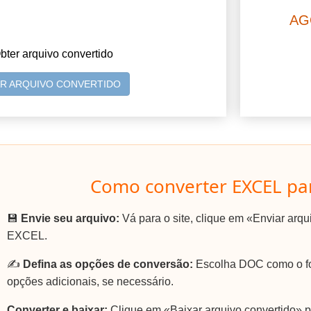
AG
bter arquivo convertido
AR ARQUIVO CONVERTIDO
Como converter EXCEL pa
💾
Envie seu arquivo:
Vá para o site, clique em «Enviar arqu
EXCEL.
✍️
Defina as opções de conversão:
Escolha DOC como o for
opções adicionais, se necessário.
Converter e baixar:
Clique em «Baixar arquivo convertido» p