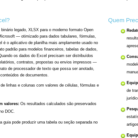
cel?
Quem Prec
o binário legado, XLSX para o moderno formato Open
Redato
Microsoft — otimizado para dados tabulares, fórmulas,
resul
el é o aplicativo de planilha mais amplamente usado no
aprese
to padrão para modelos financeiros, tabelas de dados,
 Quando os dados do Excel precisam ser distribuídos
Consu
latórios, contratos, propostas ou envios impressos —
model
ato de processador de texto que possa ser anotado,
manual
s conteúdos de documentos.
Equip
de linhas e colunas com valores de células, fórmulas e
de tr
jurídi
m valores:
Os resultados calculados são preservados
Pesqu
 no DOC.
estatí
 guia pode produzir uma tabela ou seção separada no
artigo
Equip