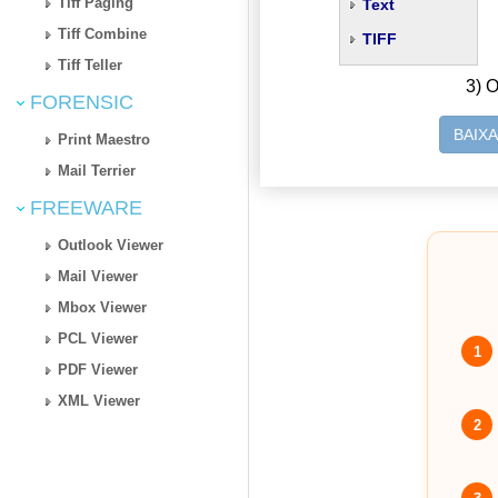
Tiff Paging
Text
Tiff Combine
TIFF
Tiff Teller
3) O
FORENSIC
BAIX
Print Maestro
Mail Terrier
FREEWARE
Outlook Viewer
Mail Viewer
Mbox Viewer
PCL Viewer
1
PDF Viewer
XML Viewer
2