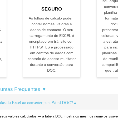
seu arqui
convers
SEGURO
planilh
As folhas de cálculo podem
formata
conter nomes, valores e
doc
C
dados de contacto. O seu
preserva
carregamento de EXCEL é
colunas, v
as
encriptado em trânsito com
a estrutu
HTTPS/TLS e processado
para in
em centros de dados com
planilhas
s,
controlo de acesso multifator
de reuni
durante a conversão para
comparti
DOC.
que tra
untas Frequentes ▼
ulas do Excel ao converter para Word DOC?
seus valores calculados — a tabela DOC mostra os mesmos números visíveis 