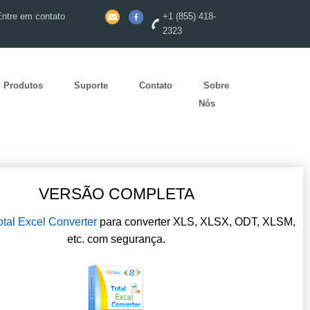
Entre em contato
+1 (855) 418-
2323
Produtos
Suporte
Contato
Sobre
Nós
VERSÃO COMPLETA
otal Excel Converter
para converter XLS, XLSX, ODT, XLSM,
etc. com segurança.