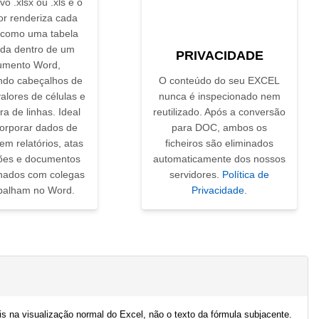
vo .xlsx ou .xls e o
or renderiza cada
a como uma tabela
da dentro de um
PRIVACIDADE
umento Word,
ndo cabeçalhos de
O conteúdo do seu EXCEL
alores de células e
nunca é inspecionado nem
ra de linhas. Ideal
reutilizado. Após a conversão
corporar dados de
para DOC, ambos os
 em relatórios, atas
ficheiros são eliminados
ões e documentos
automaticamente dos nossos
lhados com colegas
servidores.
Política de
balham no Word.
Privacidade
.
na visualização normal do Excel, não o texto da fórmula subjacente.