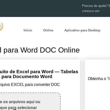
Precisa de ajuda? 
conosco em
Início
Online
Aplicativo para Desktop
l para Word DOC Online
uito de Excel para Word — Tabelas
ha para Documento Word
Obtenha o
T
arquivo EXCEL para converter DOC
te os arquivos aqui ou
ique para selecionar