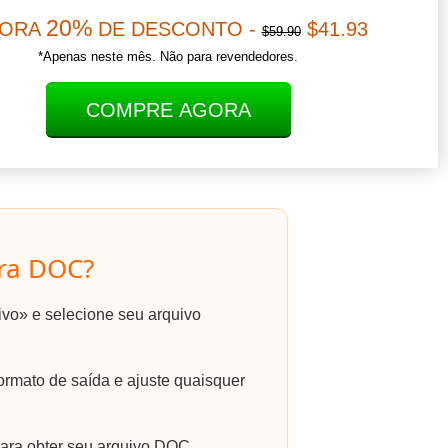
20%
ORA
DE DESCONTO -
$41.93
$59.90
*Apenas neste mês. Não para revendedores.
COMPRE AGORA
ra DOC?
ivo» e selecione seu arquivo
mato de saída e ajuste quaisquer
ara obter seu arquivo DOC.