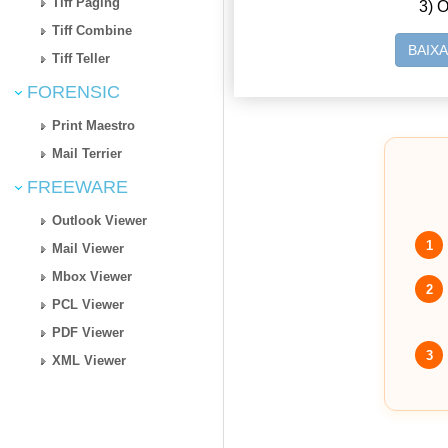
Tiff Paging
3) O
Tiff Combine
BAIX
Tiff Teller
FORENSIC
Print Maestro
Mail Terrier
FREEWARE
Outlook Viewer
1
Mail Viewer
Mbox Viewer
2
PCL Viewer
PDF Viewer
3
XML Viewer