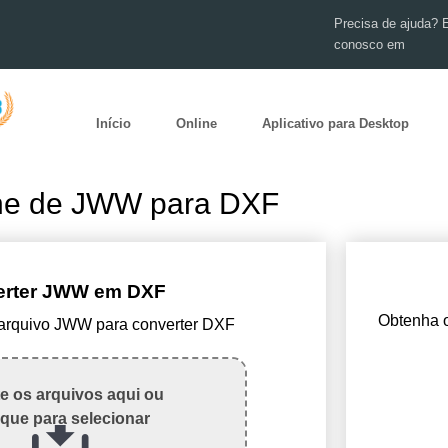
Precisa de ajuda? 
conosco em
Início
Online
Aplicativo para Desktop
ine de JWW para DXF
erter JWW em DXF
Obtenha o
 arquivo JWW para converter DXF
te os arquivos aqui ou
ique para selecionar