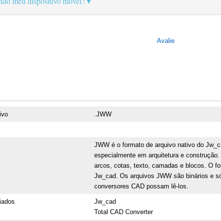
ando meu dispositivo móvel?
Avalie
ivo
.JWW
JWW é o formato de arquivo nativo do Jw_ca
especialmente em arquitetura e construção
arcos, cotas, texto, camadas e blocos. O 
Jw_cad. Os arquivos JWW são binários e s
conversores CAD possam lê-los.
iados
Jw_cad
Total CAD Converter