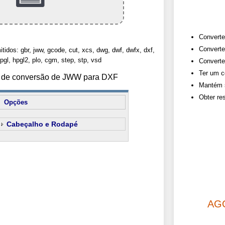
Converte
Converte
tidos: gbr, jww, gcode, cut, xcs, dwg, dwf, dwfx, dxf,
hpgl, hpgl2, plo, cgm, step, stp, vsd
Converte
Ter um c
es de conversão de JWW para DXF
Mantém s
Obter re
Opções
Cabeçalho e Rodapé
AG