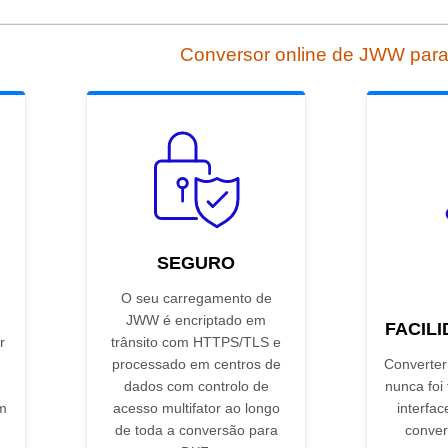
Conversor online de JWW par
SEGURO
O seu carregamento de
JWW é encriptado em
FACIL
r
trânsito com HTTPS/TLS e
processado em centros de
Converte
dados com controlo de
nunca foi
em
acesso multifator ao longo
interfac
de toda a conversão para
conver