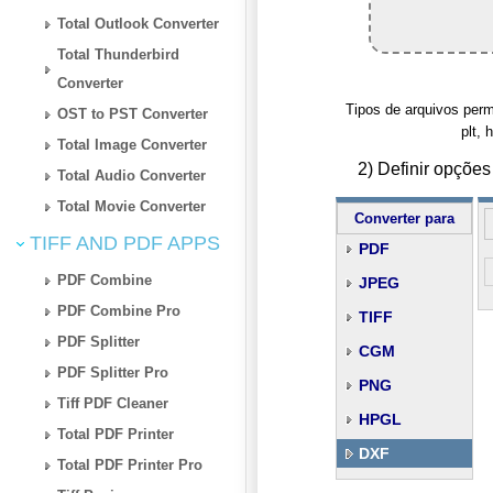
Total Outlook Converter
Total Thunderbird
Converter
Tipos de arquivos permi
OST to PST Converter
plt, 
Total Image Converter
2) Definir opçõ
Total Audio Converter
Total Movie Converter
Converter para
TIFF AND PDF APPS
PDF
PDF Combine
JPEG
PDF Combine Pro
TIFF
PDF Splitter
CGM
PDF Splitter Pro
PNG
Tiff PDF Cleaner
HPGL
Total PDF Printer
DXF
Total PDF Printer Pro