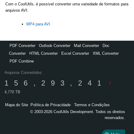
Com o CoolUtils, é possível converter uma variedade de formatos para
arquivos AVI:
MP4 para AVI
PDF Converter
,
Outlook Converter
,
Mail Converter
,
Doc
Converter
,
HTML Converter
,
Excel Converter
,
XML Converter
,
PDF Combine
Arquivos Convertidos:
156,293,241
/
4,770 TB
Mapa do Site
Política de Privacidade
Termos e Condições
© 2003-2026 CoolUtils Development. Todos os direitos
reservados.