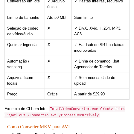
Conversão em lote
✓ Arquivo
✓ Pastas inteiras, recursivo
único
Limite de tamanho
Até 50 MB
Sem limite
Seleção de codec
✗
✓ DivX, Xvid, H.264, MP3,
de vídeo/áudio
AC3
Queimar legendas
✗
✓ Hardsub de SRT ou faixas
incorporadas
Automação /
✗
✓ Linha de comando, .bat,
scripting
Agendador de Tarefas
Arquivos ficam
✗
✓ Sem necessidade de
locais
upload
Preço
Grátis
A partir de $29,90
Exemplo de CLI em lote:
TotalVideoConverter.exe C:\mkv_files
C:\avi_out /ConvertTo avi /ProcessRecursively
Como Converter MKV para AVI