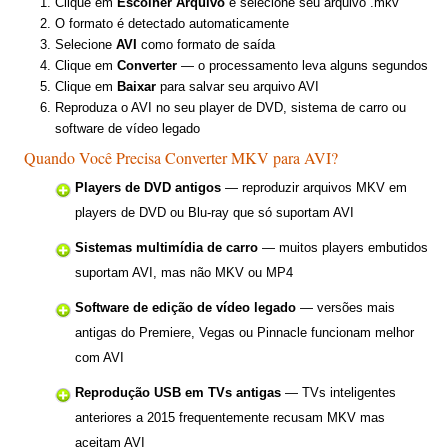
Clique em
Escolher Arquivo
e selecione seu arquivo .mkv
O formato é detectado automaticamente
Selecione
AVI
como formato de saída
Clique em
Converter
— o processamento leva alguns segundos
Clique em
Baixar
para salvar seu arquivo AVI
Reproduza o AVI no seu player de DVD, sistema de carro ou
software de vídeo legado
Quando Você Precisa Converter MKV para AVI?
Players de DVD antigos
— reproduzir arquivos MKV em
players de DVD ou Blu-ray que só suportam AVI
Sistemas multimídia de carro
— muitos players embutidos
suportam AVI, mas não MKV ou MP4
Software de edição de vídeo legado
— versões mais
antigas do Premiere, Vegas ou Pinnacle funcionam melhor
com AVI
Reprodução USB em TVs antigas
— TVs inteligentes
anteriores a 2015 frequentemente recusam MKV mas
aceitam AVI