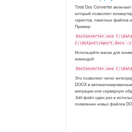
Total Doc Converter включае
который позволяет конверти
скриптов, пакетных файлов 
Пример:
DocConverter.exe C:\Dat
C:\Output\report.docx -c
Используйте маски для конв
командой:
DocConverter.exe C:\Dat
Это позволяет легко интегр
DOCX в автоматизированные
миграции или серверную обр
.bat-файл один раз и исполь
появлении новых файлов DO