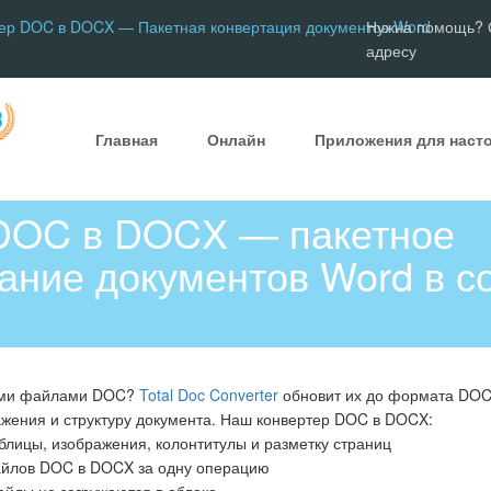
ер DOC в DOCX — Пакетная конвертация документов Word
Нужна помощь? С
адресу
Главная
Онлайн
Приложения для наст
DOC в DOCX — пакетное
ание документов Word в 
рыми файлами DOC?
Total Doc Converter
обновит их до формата DOCX
жения и структуру документа. Наш конвертер DOC в DOCX:
лицы, изображения, колонтитулы и разметку страниц
айлов DOC в DOCX за одну операцию