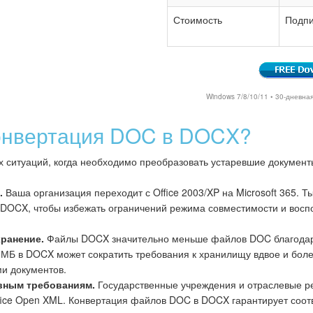
Стоимость
Подпи
Windows 7/8/10/11 • 30-дневна
конвертация DOC в DOCX?
х ситуаций, когда необходимо преобразовать устаревшие докумен
.
Ваша организация переходит с Office 2003/XP на Microsoft 365.
 DOCX, чтобы избежать ограничений режима совместимости и вос
хранение.
Файлы DOCX значительно меньше файлов DOC благодаря
МБ в DOCX может сократить требования к хранилищу вдвое и бол
ми документов.
вным требованиям.
Государственные учреждения и отраслевые р
fice Open XML. Конвертация файлов DOC в DOCX гарантирует соот