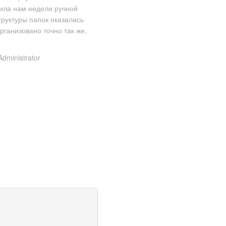
ила нам недели ручной
труктуры папок оказалась
ганизовано точно так же,
Administrator