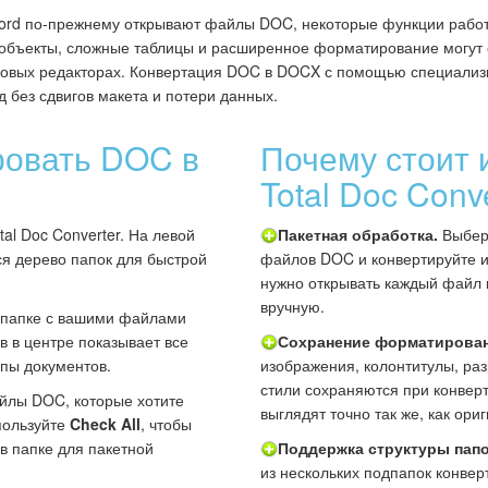
ord по-прежнему открывают файлы DOC, некоторые функции рабо
объекты, сложные таблицы и расширенное форматирование могут 
новых редакторах. Конвертация DOC в DOCX с помощью специализ
 без сдвигов макета и потери данных.
ровать DOC в
Почему стоит 
Total Doc Conv
al Doc Converter. На левой
Пакетная обработка.
Выбери
я дерево папок для быстрой
файлов DOC и конвертируйте и
нужно открывать каждый файл 
вручную.
 папке с вашими файлами
 в центре показывает все
Сохранение форматирован
пы документов.
изображения, колонтитулы, раз
стили сохраняются при конве
йлы DOC, которые хотите
выглядят точно так же, как ор
пользуйте
Check All
, чтобы
в папке для пакетной
Поддержка структуры папо
из нескольких подпапок конвер