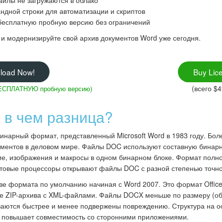
йлы не загружаются в облако
дной строки для автоматизации и скриптов
бесплатную пробную версию без ограничений
r и модернизируйте свой архив документов Word уже сегодня.
load Now!
Buy Lic
(всего $4
БЕСПЛАТНУЮ пробную версию)
 в чем разница?
нарный формат, представленный Microsoft Word в 1983 году. Бол
ентов в деловом мире. Файлы DOC используют составную бинарну
ие, изображения и макросы в одном бинарном блоке. Формат полн
кстовые процессоры открывают файлы DOC с разной степенью точно
ве формата по умолчанию начиная с Word 2007. Это формат Offic
де ZIP-архива с XML-файлами. Файлы DOCX меньше по размеру (о
ваются быстрее и менее подвержены повреждению. Структура на 
и повышает совместимость со сторонними приложениями.