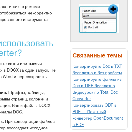
тают иначе в режиме
отображаться некорректно
ированного инструмента
использовать
erter?
Связанные темы
те сотни или тысячи
Конвертируйте Doc в TXT
х в DOCX за один запуск. Не
бесплатно и без проблем
в Word и пересохранять
Конвертируйте файлы из
Doc в TIFF бесплатно
Видеоурок по Total Doc
ия.
Шрифты, таблицы,
Converter
рывы страниц, колонки и
Конвертировать ODT в
ртации. Ваши файлы DOCX
PDF — Пакетный
игиналы DOC.
конвертер OpenDocument
к.
При конвертации файлов
в PDF
тер воссоздает исходное