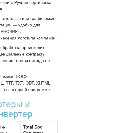
ачения. Ручная сортировка
я.
 текстовые или графические
ртации — удобно для
ЧЕРНОВИК»,
сения логотипа компании.
обработка происходит
денциальные контракты,
ренние отчеты никогда не
омимо DOCX,
L, RTF, TXT, ODT, XHTML,
— все в одной программе.
ртеры и
нвертер
йн-
Total Doc
исы
Converter