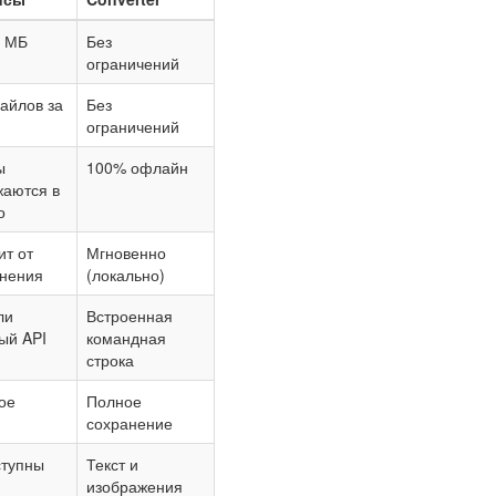
0 МБ
Без
ограничений
айлов за
Без
ограничений
ы
100% офлайн
жаются в
о
ит от
Мгновенно
нения
(локально)
ли
Встроенная
ый API
командная
строка
ое
Полное
сохранение
тупны
Текст и
изображения