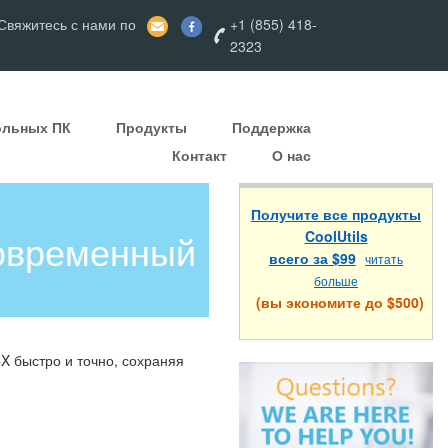
вяжитесь с нами по
+1 (855) 418-
2323
ольных ПК
Продукты
Поддержка
Контакт
О нас
Получите все продукты
современный
CoolUtils
всего за $99
читать
больше
(вы экономите до $500)
 быстро и точно, сохраняя