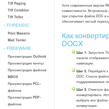
Tiff Paging
Хотя современные версии W
Tiff Combine
совместимости. Встроенные 
при открытии файла DOC в 
Tiff Teller
обеспечивает чистый переход
FORENSIC
Как конверти
Print Maestro
Mail Terrier
DOCX
FREEWARE
Шаг 1.
Запустите Tot
Просмотрщик Outlook
панели отображаетс
Просмотрщик почты
навигации.
Просмотрщик файлов
Шаг 2.
Перейдите к
DOC. Список файлов
MBOX
поддерживаемые ти
Просмотрщик PCL-
Шаг 3.
Отметьте фа
файлов
конвертировать. Ис
Просмотрщик PDF-
выбрать все файлы 
файлов
конвертации.