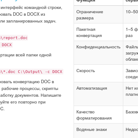
т интерфейс командной строки,
Ограничение
10–5
ровать DOC в DOCX из
размера
или запланированных задач.
Пакетная
1–5 ф
конвертация
раз
a\report.doc
 DOCX
Конфиденциальность
Файл
загру
ертации всей папки одной
облак
Скорость
Завис
a\*.doc C:\Output\ -c DOCX
соеди
ировать конвертацию DOC в
Автоматизация
Нет и
 рабочие процессы, скрипты
платн
аботку документов. Напишите
зуйте его повторно при
C.
Качество
Базов
форматирования
Водяные знаки
Недос