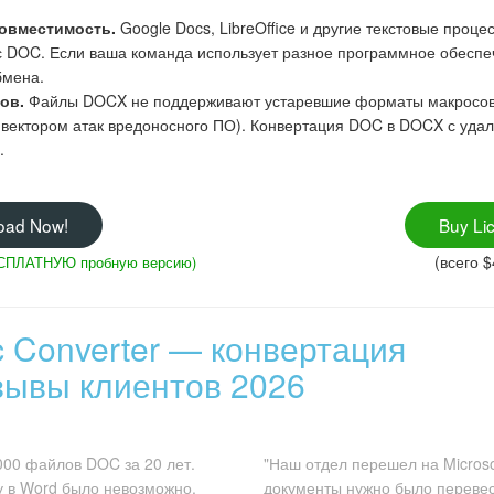
овместимость.
Google Docs, LibreOffice и другие текстовые проц
 с DOC. Если ваша команда использует разное программное обесп
бмена.
ов.
Файлы DOCX не поддерживают устаревшие форматы макросов
вектором атак вредоносного ПО). Конвертация DOC в DOCX с уда
.
oad Now!
Buy Li
(всего $
ЕСПЛАТНУЮ пробную версию)
c Converter — конвертация
ывы клиентов 2026
000 файлов DOC за 20 лет.
"Наш отдел перешел на Microso
у в Word было невозможно.
документы нужно было переве