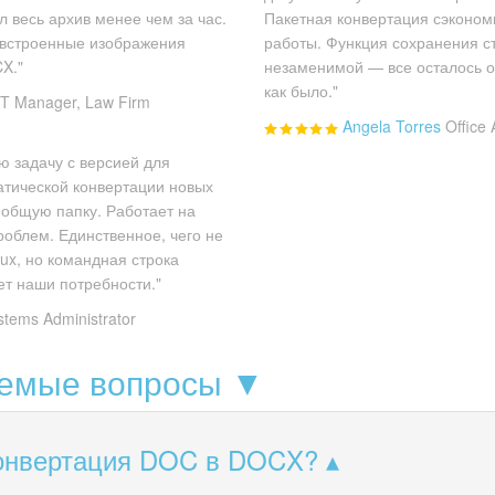
л весь архив менее чем за час.
Пакетная конвертация сэконом
 встроенные изображения
работы. Функция сохранения с
X."
незаменимой — все осталось ор
как было."
IT Manager, Law Firm
Angela Torres
Office 
ю задачу с версией для
атической конвертации новых
общую папку. Работает на
роблем. Единственное, чего не
nux, но командная строка
т наши потребности."
stems Administrator
аемые вопросы ▼
конвертация DOC в DOCX?