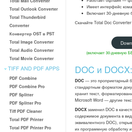
Работает офлайн — фа
Total Mail Converter
Имеет интерфейс коман
Total Outlook Converter
Включает 30-дневную 
Total Thunderbird
Скачайте Total Doc Converte
Converter
Конвертер OST в PST
Total Image Converter
Down
Total Audio Converter
(включает 30-дневную 
Total Movie Converter
DOC и DOCX:
TIFF AND PDF APPS
PDF Combine
DOC
— это проприетарный би
PDF Combine Pro
стандартным форматом докум
хранит текст, форматирован
PDF Splitter
Microsoft Word — другие те
PDF Splitter Pro
DOCX
заменил DOC в качест
Tiff PDF Cleaner
содержимое документа в ви
Total PDF Printer
эквивалентного DOC), откры
Total PDF Printer Pro
их программную обработку 