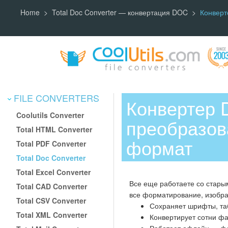
Home
Total Doc Converter — конвертация DOC
Конверт
FILE CONVERTERS
Конвертер 
Coolutils Converter
преобразов
Total HTML Converter
формат
Total PDF Converter
Total Doc Converter
Total Excel Converter
Все еще работаете со ста
Total CAD Converter
все форматирование, изобра
Total CSV Converter
Сохраняет шрифты, таб
Total XML Converter
Конвертирует сотни ф