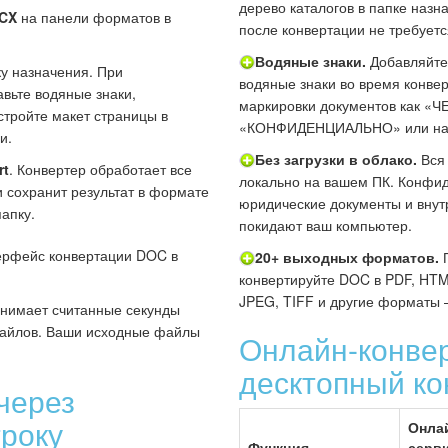
дерево каталогов в папке назн
CX
на панели форматов в
после конвертации не требуетс
Водяные знаки.
Добавляйте
у назначения. При
водяные знаки во время конве
вьте водяные знаки,
маркировки документов как «
стройте макет страницы в
«КОНФИДЕНЦИАЛЬНО» или нане
и.
Без загрузки в облако.
Вся 
rt
. Конвертер обработает все
локально на вашем ПК. Конфи
 сохранит результат в формате
юридические документы и внут
апку.
покидают ваш компьютер.
20+ выходных форматов.
П
конвертируйте DOC в PDF, HTM
JPEG, TIFF и другие форматы 
анимает считанные секунды
файлов. Ваши исходные файлы
Онлайн-конве
десктопный ко
через
року
Онла
Функция
серв