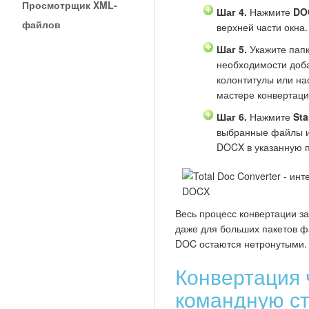
Просмотрщик XML-
Шаг 4.
Нажмите
DO
файлов
верхней части окна.
Шаг 5.
Укажите папк
необходимости доба
колонтитулы или на
мастере конвертаци
Шаг 6.
Нажмите
Sta
выбранные файлы и
DOCX в указанную п
Весь процесс конвертации з
даже для больших пакетов 
DOC остаются нетронутыми.
Конвертация 
командную ст