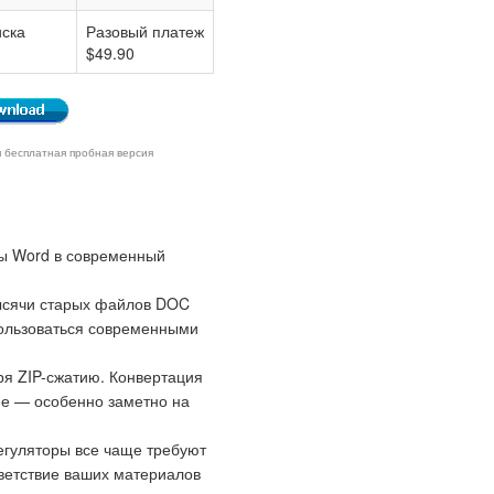
ска
Разовый платеж
$49.90
я бесплатная пробная версия
ты Word в современный
 Тысячи старых файлов DOC
пользоваться современными
 ZIP-сжатию. Конвертация
ее — особенно заметно на
егуляторы все чаще требуют
ветствие ваших материалов