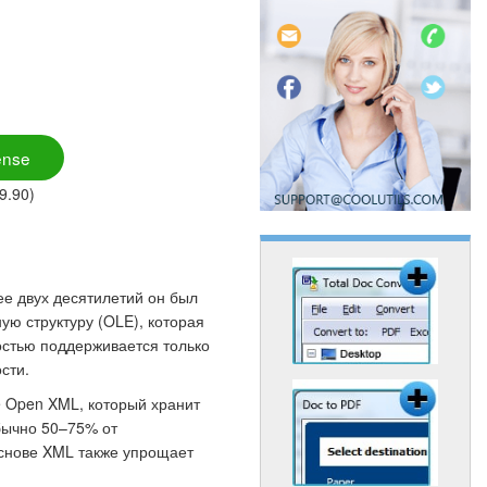
ense
9.90)
ее двух десятилетий он был
ю структуру (OLE), которая
остью поддерживается только
сти.
e Open XML, который хранит
бычно 50–75% от
основе XML также упрощает