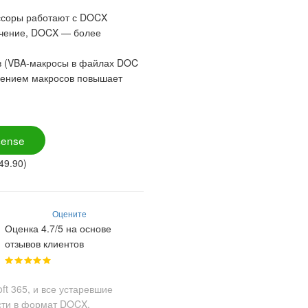
ессоры работают с DOCX
ечение, DOCX — более
 (VBA-макросы в файлах DOC
лением макросов повышает
cense
49.90)
Оцените
Оценка 4.7/5 на основе
отзывов клиентов
ft 365, и все устаревшие
сти в формат DOCX.