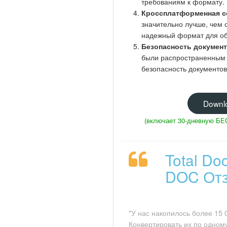
требованиям к формату.
Кроссплатформенная с
значительно лучше, чем
надежный формат для о
Безопасность документ
были распространенным 
безопасность документов
Downl
(включает 30-дневную Б
Total Do
DOC Отз
"У нас накопилось более 15 
Конвертировать их по одном