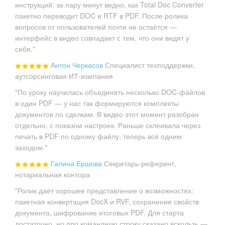
инструкций: за пару минут видно, как Total Doc Converter
пакетно переводит DOC и RTF в PDF. После ролика
вопросов от пользователей почти не остаётся —
интерфейс в видео совпадает с тем, что они видят у
себя."
Антон Черкасов
Специалист техподдержки,
аутсорсинговая ИТ-компания
"По уроку научилась объединять несколько DOC-файлов
в один PDF — у нас так формируются комплекты
документов по сделкам. В видео этот момент разобран
отдельно, с показом настроек. Раньше склеивала через
печать в PDF по одному файлу, теперь всё одним
заходом."
Галина Ершова
Секретарь-референт,
нотариальная контора
"Ролик даёт хорошее представление о возможностях:
пакетная конвертация DocX и RVF, сохранение свойств
документа, шифрование итоговых PDF. Для старта
достаточно, но про командную строку сказано вскользь —