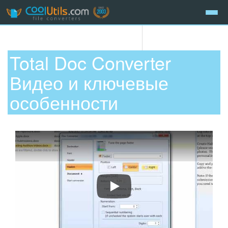
Total Doc Converter
Видео и ключевые
особенности
Total Doc Converter Walkthrough