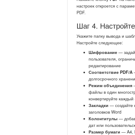
настроек откроется с парам
PDF.
Шаг 4. Настройт
Укажите папку вывода и шаб
Настройте следующее:
Шифрование
— задай
пользователя, огранич
редактирование
Соответствие PDF/A
—
долгосрочного хранен
Режим объединения
—
файлы в один многост
конвертируйте каждый
Закладки
— создайте 
заголовков Word
Колонтитулы
— добав
дат или пользовательск
Размер бумаги
— A4, L