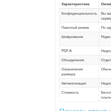
Характеристика
Онла
Конфиденциальность
Вы за
серве
Пакетный режим
По од
Шифрование
Редко
PDF/A
Недос
Объединение
Отдел
Ограничения
Обычн
размера
Автоматизация
Недос
Стоимость
Беспл
платн
Почему стоит и