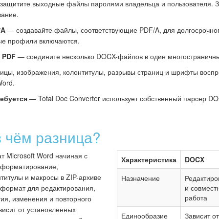
защитите выходные файлы паролями владельца и пользователя. З
вание.
/A
— создавайте файлы, соответствующие PDF/A, для долгосрочно
ые профили включаются.
 PDF
— соедините несколько DOCX-файлов в один многостраничны
цы, изображения, колонтитулы, разрывы страниц и шрифты воспрои
Word.
ребуется
— Total Doc Converter использует собственный парсер DO
 чём разница?
 Microsoft Word начиная с
Характеристика
DOCX
т, форматирование,
титулы и макросы в ZIP-архиве
Назначение
Редактиро
 формат для редактирования,
и совмест
работа
ия, изменения и повторного
висит от установленных
Единообразие
Зависит от