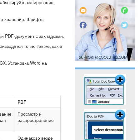
аблокируйте копирование,
го хранения. Шрифты
й PDF-документ с закладками.
зводятся точно так же, как в
CX. Установка Word на
PDF
вание
Просмотр и
ная
распространение
Одинаково везде