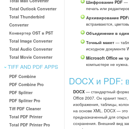
Total Mail Converter
Шифрование PDF
— 
печать или редактиро
Total Outlook Converter
Total Thunderbird
Архивирование PDF
встраиваются, цветов
Converter
Конвертер OST в PST
Объединение в один
Total Image Converter
Точный макет
— табли
исходном документе 
Total Audio Converter
Total Movie Converter
Microsoft Office не т
компьютере не нужна.
TIFF AND PDF APPS
PDF Combine
DOCX и PDF: в
PDF Combine Pro
DOCX
— стандартный формат
PDF Splitter
Office 2007. Он хранит текс
PDF Splitter Pro
изображения, таблицы, колон
Tiff PDF Cleaner
на основе XML. DOCX — это
Total PDF Printer
предназначенный для открыт
сохранения. Внешний вид за
Total PDF Printer Pro