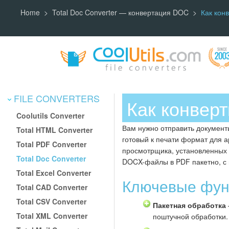
Home
Total Doc Converter — конвертация DOC
Как кон
FILE CONVERTERS
Как конвер
Coolutils Converter
Вам нужно отправить документы
Total HTML Converter
готовый к печати формат для 
Total PDF Converter
просмотрщика, установленных
Total Doc Converter
DOCX-файлы в PDF пакетно, с 
Total Excel Converter
Ключевые фун
Total CAD Converter
Total CSV Converter
Пакетная обработка
Total XML Converter
поштучной обработки.