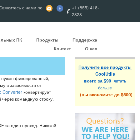
вяжитесь с нами по
+1 (855) 418-
2323
ольных ПК
Продукты
Поддержка
Контакт
О нас
Получите все продукты
CoolUtils
ам нужен фиксированный,
всего за $99
читать
му в зависимости от
больше
c Converter
конвертирует
(вы экономите до $500)
 через командную строку.
F за один проход. Никакой