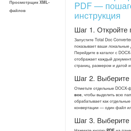
Просмотрщик XML-
PDF — пошаг
файлов
инструкция
Шаг 1. Откройте
Запустите Total Doc Converte
показывает ваши локальные 
Перейдите в каталог с DOC
отображает каждый документ
страниц, размером и датой 
Шаг 2. Выберит
Отметьте отдельные DOCX-
все
, чтобы выделить всю пап
обрабатывает как отдельные
конвертации — один файл ил
Шаг 3. Выберите
Нажмите кнопку
PDF
на пане