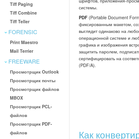
шрифтов, приложения-просм
Tiff Paging
системы.
Tiff Combine
PDF
(Portable Document For
Tiff Teller
фиксированным макетом, со
FORENSIC
выглядит одинаково на любо
операционной системе и люб
Print Maestro
графика и изображения вст
Mail Terrier
защитить паролем, подписа
сертифицировать на соответ
FREEWARE
(PDF/A).
Просмотрщик Outlook
Просмотрщик почты
Просмотрщик файлов
MBOX
Просмотрщик PCL-
файлов
Просмотрщик PDF-
Как конверти
файлов