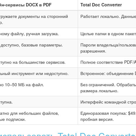
йн-сервисы DOCX в PDF
Total Doc Converter
гружаете документы на сторонний
Работает локально. Данны
р.
ному файлу, ручная загрузка.
Целые папки в одном пакет
 доступно, базовые параметры.
Пароли владельца/пользов
разрешения.
тупно на большинстве сервисов.
Полное соответствие PDF/A
ьный инструмент или недоступно.
Встроенное: объединение 
о 10–50 МБ на файл.
Без ограничений. Обрабат
размера локально.
тупна.
Интерфейс командной стро
атно для небольших файлов,
Единоразовая покупка: $49
ые подписки.
пробная версия.
спользовать Total Doc Converte