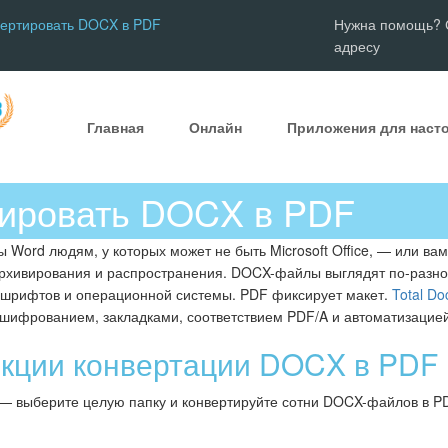
вертировать DOCX в PDF
Нужна помощь? С
адресу
Главная
Онлайн
Приложения для наст
тировать DOCX в PDF
 Word людям, у которых может не быть Microsoft Office, — или в
архивирования и распространения. DOCX-файлы выглядят по-разно
 шрифтов и операционной системы. PDF фиксирует макет.
Total Do
шифрованием, закладками, соответствием PDF/A и автоматизацией
кции конвертации DOCX в PDF
— выберите целую папку и конвертируйте сотни DOCX-файлов в PD