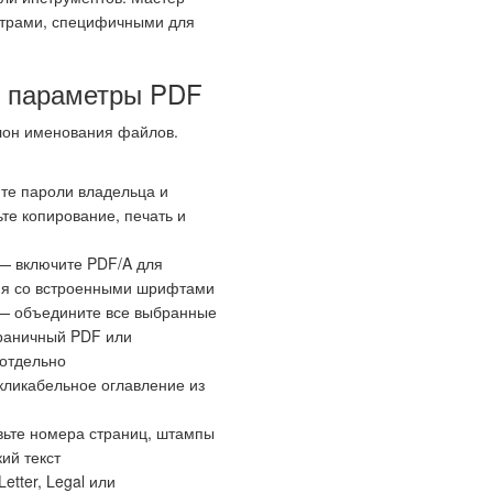
етрами, специфичными для
е параметры PDF
лон именования файлов.
те пароли владельца и
ьте копирование, печать и
 включите PDF/A для
ия со встроенными шрифтами
 объедините все выбранные
раничный PDF или
 отдельно
кликабельное оглавление из
ьте номера страниц, штампы
ий текст
etter, Legal или