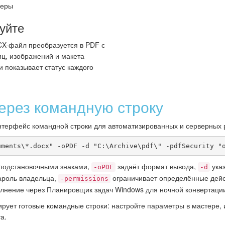
меры
уйте
X-файл преобразуется в PDF с
ц, изображений и макета
 показывает статус каждого
ерез командную строку
интерфейс командной строки для автоматизированных и серверных 
uments\*.docx" -oPDF -d "C:\Archive\pdf\" -pdfSecurity "
с подстановочными знаками,
задаёт формат вывода,
указ
-oPDF
-d
ароль владельца,
ограничивает определённые дейст
-permissions
олнение через Планировщик задач Windows для ночной конвертаци
рует готовые командные строки: настройте параметры в мастере,
а.