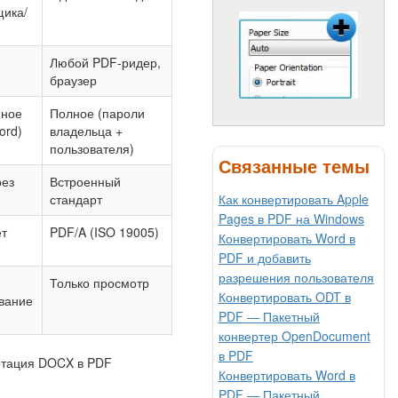
ика/
Любой PDF-ридер,
браузер
нное
Полное (пароли
ord)
владельца +
пользователя)
Связанные темы
рез
Встроенный
Как конвертировать Apple
стандарт
Pages в PDF на Windows
ет
PDF/A (ISO 19005)
Конвертировать Word в
PDF и добавить
разрешения пользователя
Только просмотр
Конвертировать ODT в
вание
PDF — Пакетный
конвертер OpenDocument
в PDF
Конвертировать Word в
PDF — Пакетный