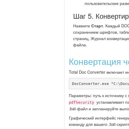
пользовательские раз
Шаг 5. Конвертир
Нажмите
Старт
. Каждый DOC
сохранением шрифтов, табли
страниц. Журнал конвертации
файла.
Конвертация ч
Total Doc Converter включает 
DocConverter.exe "C:\Doc
Параметры: путь к источнику 
устанавливает п
pdfSecurity
.bat-файл и запланируйте вып
Графический интерфейс генери
команду для вашего .bat-скрипт