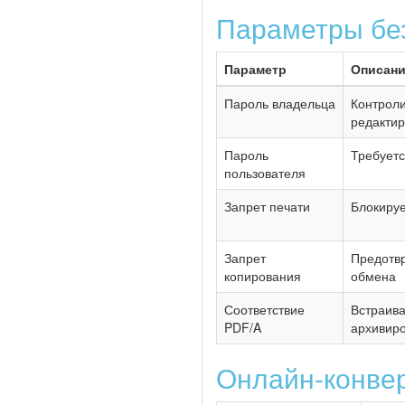
Параметры бе
Параметр
Описан
Пароль владельца
Контроли
редакти
Пароль
Требуетс
пользователя
Запрет печати
Блокируе
Запрет
Предотвр
копирования
обмена
Соответствие
Встраив
PDF/A
архивир
Онлайн-конвер