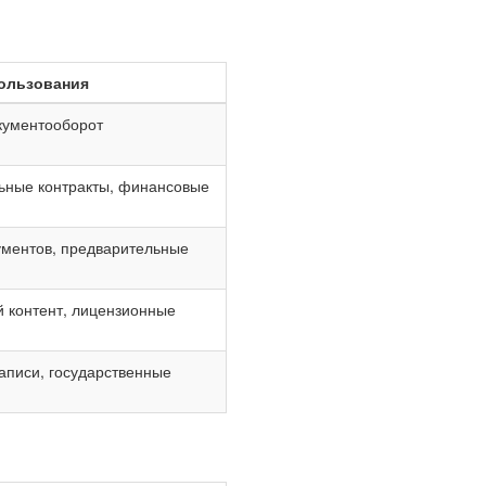
ользования
кументооборот
ные контракты, финансовые
ументов, предварительные
 контент, лицензионные
аписи, государственные