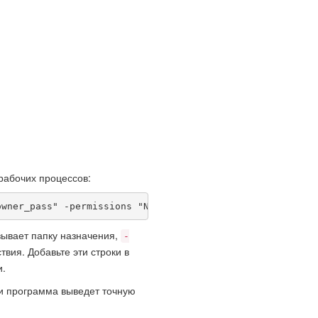
рабочих процессов:
owner_pass" -permissions "NoPrint,NoCopy"
ывает папку назначения,
-
вия. Добавьте эти строки в
и.
 и программа выведет точную