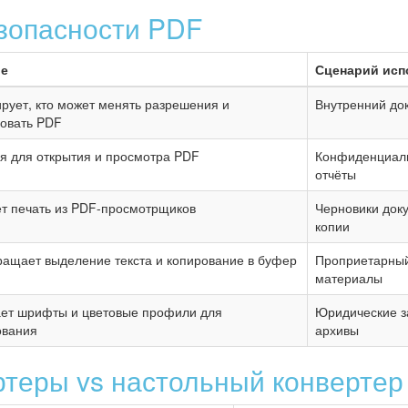
зопасности PDF
ие
Сценарий исп
рует, кто может менять разрешения и
Внутренний до
ровать PDF
я для открытия и просмотра PDF
Конфиденциаль
отчёты
т печать из PDF-просмотрщиков
Черновики док
копии
ащает выделение текста и копирование в буфер
Проприетарный
материалы
ает шрифты и цветовые профили для
Юридические з
ования
архивы
теры vs настольный конвертер