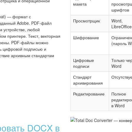
отрщика и операционной
макета
просмотрщ
шрифтов
mat) — формат с
Просмотрщик
Word,
зданный Adobe. PDF-файл
LibreOffice
м устройстве, любой
ом принтере. Текст, векторная
Шифрование
Ограниче
роены. PDF-файлы можно
(пароль W
ть цифровой подписью и
ствие архивным стандартам
Цифровые
Только че
подписи
Word
Стандарт
Отсутству
архивирования
Редактирование
Полное
редактиро
в Word
ровать DOCX в