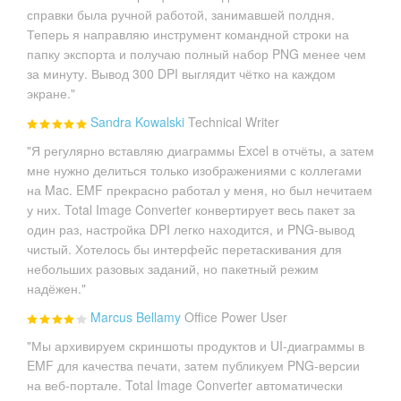
справки была ручной работой, занимавшей полдня.
Теперь я направляю инструмент командной строки на
папку экспорта и получаю полный набор PNG менее чем
за минуту. Вывод 300 DPI выглядит чётко на каждом
экране."
Sandra Kowalski
Technical Writer
"Я регулярно вставляю диаграммы Excel в отчёты, а затем
мне нужно делиться только изображениями с коллегами
на Mac. EMF прекрасно работал у меня, но был нечитаем
у них. Total Image Converter конвертирует весь пакет за
один раз, настройка DPI легко находится, и PNG-вывод
чистый. Хотелось бы интерфейс перетаскивания для
небольших разовых заданий, но пакетный режим
надёжен."
Marcus Bellamy
Office Power User
"Мы архивируем скриншоты продуктов и UI-диаграммы в
EMF для качества печати, затем публикуем PNG-версии
на веб-портале. Total Image Converter автоматически