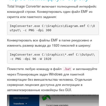
Total Image Converter включает полноценный интерфейс
командной строки. Конвертировать один файл EMF из
скрипта или пакетного задания:
ImgConverter.exe C:\Graphics\diagram.emf C:\O
utput\ -c PNG -dpi 300
Конвертировать все файлы EMF в папке рекурсивно и
изменить размер вывода до 1920 пикселей в ширину:
ImgConverter.exe C:\Graphics\*.emf C:\Output\ 
-c PNG -dpi 96 -W 1920
Поместите любую команду в файл
и запланируйте
.bat
через Планировщик задач Windows для пакетной
конвертации без вмешательства человека. Отдельная
серверная лицензия доступна для интеграции в
автоматизированные конвейеры без GUI.