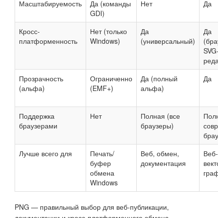
Масштабируемость
Да (команды
Нет
Да
GDI)
Кросс-
Нет (только
Да
Да
платформенность
Windows)
(универсальный)
(бра
SVG
реда
Прозрачность
Ограниченно
Да (полный
Да
(альфа)
(EMF+)
альфа)
Поддержка
Нет
Полная (все
Полн
браузерами
браузеры)
сов
бра
Лучше всего для
Печать/
Веб, обмен,
Веб-
буфер
документация
вект
обмена
гра
Windows
PNG — правильный выбор для веб-публикации,
документации и кросс-платформенного обмена,