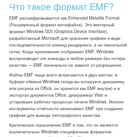
Что такое формат EMF?
EMF расшифровывается как Enhanced Metafile Format
(Расширенный формат метафайла). Это векторный
формат Windows GDI (Graphics Device Interface),
разработанный Microsoft для хранения графики в виде
последовательности команд рендеринга, а не пиксельной
сетки. Когда приложение отображает EMF, Windows
воспроизводит эти команды в любом размере без потери
качества — EMF изначально не зависит от разрешения.
Файлы EMF чаще всего встречаются в двух местах: в
буфере обмена Windows (когда вы копируете диаграмму
или рисунок из Office, он хранится как EMF внутри) и в
экспортах документов Office, диаграммах Visio и
устаревших рабочих процессах печати Windows. Многие
инструменты отчётности записывают EMF при создании
графики для вывода типографского качества.
Критическое ограничение EMF в том, что он является
исключительно Windows-специфичным форматом.