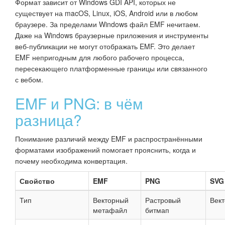
Формат зависит от Windows GDI API, которых не
существует на macOS, Linux, iOS, Android или в любом
браузере. За пределами Windows файл EMF нечитаем.
Даже на Windows браузерные приложения и инструменты
веб-публикации не могут отображать EMF. Это делает
EMF непригодным для любого рабочего процесса,
пересекающего платформенные границы или связанного
с вебом.
EMF и PNG: в чём
разница?
Понимание различий между EMF и распространёнными
форматами изображений помогает прояснить, когда и
почему необходима конвертация.
Свойство
EMF
PNG
SVG
Тип
Векторный
Растровый
Вект
метафайл
битмап