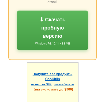
email.
⬇ Скачать
пробную
версию
Windows 7/8/10/11 • 83 MB
Получите все продукты
CoolUtils
всего за $99
читать больше
(вы экономите до $500)