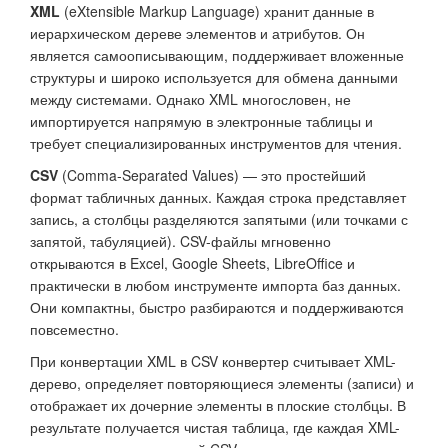
XML
(eXtensible Markup Language) хранит данные в
иерархическом дереве элементов и атрибутов. Он
является самоописывающим, поддерживает вложенные
структуры и широко используется для обмена данными
между системами. Однако XML многословен, не
импортируется напрямую в электронные таблицы и
требует специализированных инструментов для чтения.
CSV
(Comma-Separated Values) — это простейший
формат табличных данных. Каждая строка представляет
запись, а столбцы разделяются запятыми (или точками с
запятой, табуляцией). CSV-файлы мгновенно
открываются в Excel, Google Sheets, LibreOffice и
практически в любом инструменте импорта баз данных.
Они компактны, быстро разбираются и поддерживаются
повсеместно.
При конвертации XML в CSV конвертер считывает XML-
дерево, определяет повторяющиеся элементы (записи) и
отображает их дочерние элементы в плоские столбцы. В
результате получается чистая таблица, где каждая XML-