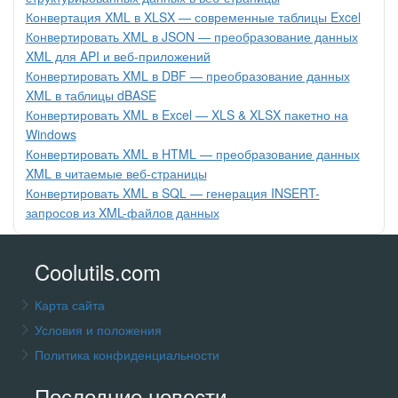
Конвертация XML в XLSX — современные таблицы Excel
Конвертировать XML в JSON — преобразование данных
XML для API и веб-приложений
Конвертировать XML в DBF — преобразование данных
XML в таблицы dBASE
Конвертировать XML в Excel — XLS & XLSX пакетно на
Windows
Конвертировать XML в HTML — преобразование данных
XML в читаемые веб-страницы
Конвертировать XML в SQL — генерация INSERT-
запросов из XML-файлов данных
Coolutils.com
Карта сайта
Условия и положения
Политика конфиденциальности
Последние новости