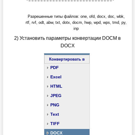
Разрешенные типы файлов: one, ofd, docx, doc, wbk,
rtf, rvf, odt, abw, txt, dotx, docm, hwp, wpd, wps, tmd, py,
inp
2) Установить параметры конвертации DOCM в
DOCX
Конвертировать в
PDF
Excel
HTML
JPEG
PNG
Text
TIFF
DOCX