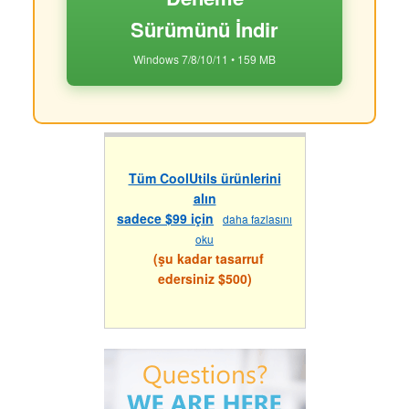
Sürümünü İndir
Windows 7/8/10/11 • 159 MB
Tüm CoolUtils ürünlerini
alın
sadece $99 için
daha fazlasını
oku
(şu kadar tasarruf
edersiniz $500)