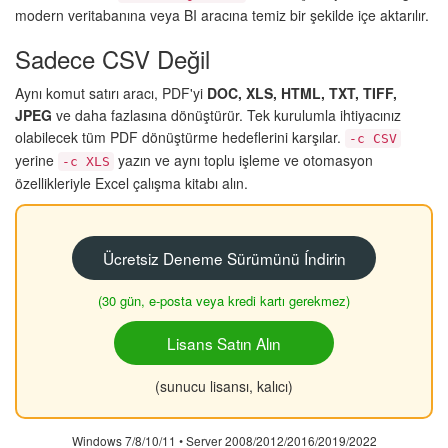
modern veritabanına veya BI aracına temiz bir şekilde içe aktarılır.
Sadece CSV Değil
Aynı komut satırı aracı, PDF'yi
DOC, XLS, HTML, TXT, TIFF,
JPEG
ve daha fazlasına dönüştürür. Tek kurulumla ihtiyacınız
olabilecek tüm PDF dönüştürme hedeflerini karşılar.
-c CSV
yerine
yazın ve aynı toplu işleme ve otomasyon
-c XLS
özellikleriyle Excel çalışma kitabı alın.
Ücretsiz Deneme Sürümünü Índirin
(30 gün, e-posta veya kredi kartı gerekmez)
Lisans Satın Alın
(sunucu lisansı, kalıcı)
Windows 7/8/10/11 • Server 2008/2012/2016/2019/2022