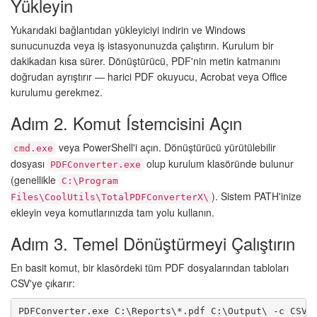
Yükleyin
Yukarıdaki bağlantıdan yükleyiciyi indirin ve Windows
sunucunuzda veya iş istasyonunuzda çalıştırın. Kurulum bir
dakikadan kısa sürer. Dönüştürücü, PDF'nin metin katmanını
doğrudan ayrıştırır — harici PDF okuyucu, Acrobat veya Office
kurulumu gerekmez.
Adım 2. Komut Ístemcisini Açın
veya PowerShell'i açın. Dönüştürücü yürütülebilir
cmd.exe
dosyası
olup kurulum klasöründe bulunur
PDFConverter.exe
(genellikle
C:\Program
). Sistem PATH'inize
Files\CoolUtils\TotalPDFConverterX\
ekleyin veya komutlarınızda tam yolu kullanın.
Adım 3. Temel Dönüştürmeyi Çalıştırın
En basit komut, bir klasördeki tüm PDF dosyalarından tabloları
CSV'ye çıkarır:
PDFConverter.exe C:\Reports\*.pdf C:\Output\ -c CSV