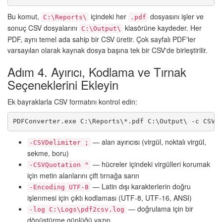
Bu komut,
içindeki her
dosyasını işler ve
C:\Reports\
.pdf
sonuç CSV dosyalarını
klasörüne kaydeder. Her
C:\Output\
PDF, aynı temel ada sahip bir CSV üretir. Çok sayfalı PDF'ler
varsayılan olarak kaynak dosya başına tek bir CSV'de birleştirilir.
Adım 4. Ayırıcı, Kodlama ve Tırnak
Seçeneklerini Ekleyin
Ek bayraklarla CSV formatını kontrol edin:
PDFConverter.exe C:\Reports\*.pdf C:\Output\ -c CSV 
— alan ayırıcısı (virgül, noktalı virgül,
-CSVDelimiter ;
sekme, boru)
— hücreler içindeki virgülleri korumak
-CSVQuotation "
için metin alanlarını çift tırnağa sarın
— Latin dışı karakterlerin doğru
-Encoding UTF-8
işlenmesi için çıktı kodlaması (UTF-8, UTF-16, ANSI)
— doğrulama için bir
-log C:\Logs\pdf2csv.log
dönüştürme günlüğü yazın