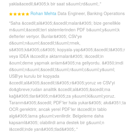
yakla&scedil;&#305;k bir saat s&uuml;rd&uuml;."
Rohan Mehta
Data Engineer, Banking Operations
"Saha &ccedil;al&#305;&scedil;malar&#305; bize genellikle
m&uuml;&scedil;teri sistemlerinden PDF b&uuml;y&uuml;k
defterler veriyor. Bunlar&#305; CSV'ye
d&ouml;n&uuml;&scedil;t&uuml;rmek,
s&#305;k&#305;c&#305; kopyala-yap&#305;&scedil;t&#305;r
veya IDEA i&ccedil;e aktarmalar&#305; i&ccedil;in
&ouml;deme yapmak anlam&#305;na geliyordu. &#350;imdi
d&ouml;n&uuml;&scedil;t&uuml;r&uuml;c&uuml;y&uuml;
USB'ye kurulu bir kopyada
&ccedil;al&#305;&scedil;t&#305;r&#305;yoruz ve CSV'yi
do&gbreve;rudan analitik &ccedil;al&#305;&scedil;ma
kağ&#305;tlar&#305;m&#305;za y&uuml;kl&uuml;yoruz.
Taranm&#305;&scedil; PDF'ler hala yukar&#305; akı&#351;ta
OCR gerektirir, ancak yerel PDF'ler i&ccedil;in tablo
alg&#305;lama g&uuml;venilirdir. Belgeleme daha
kapsaml&#305; olabilirdi ama destek bir g&uuml;n
i&ccedil;inde yan&#305;tlad&#305;."