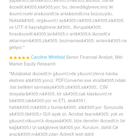
yap&#305;land&#305;r&#305;lm&#305;&scedil; olarak
&ccedil;&#305;k&#305;yor; bu, denedi&gbreve;imiz iki
&ouml;nceki ara&ccedil;ta anla&scedil;ma bozucuydu.
Noktal&#305; virg&uuml;l ay&#305;r&#305;c&#305;s&#305;
ve UTF-8 bayra&gbreve;&#305;, Avrupal&#305;
ihrac&ccedil;&#305;lar&#305;n art&#305;k i&ccedil;e
aktarmam&#305;z&#305; bozmamas&#305; anlam&#305;na
geliyor."
Caroline Whitfield
Senior Financial Analyst, Mid-
Market Equity Research
"Mutabakat i&ccedil;in g&uuml;nde y&uuml;zlerce banka
ekstresi al&#305;yoruz. PDFConverter.exe etraf&#305;ndaki
.bat betikleri sarmalay&#305;c&#305;s&#305;, CSV
dosyalar&#305;n&#305; bir s&#305;cak klas&ouml;re
b&#305;rak&#305;yor ve ETL akı&#351;
hatt&#305;m&#305;z bunlar&#305; al&#305;yor. Sunucuda
s&#305;f&#305;r GUI ayak izi, Acrobat lisans&#305; yok ve
g&uuml;nl&uuml;k dosyas&#305; bize denetim i&ccedil;in bir
kağ&#305;t izi sa&gbreve;l&#305;yor. Kurulum, dahili C#
arac&#305;m&#305;zdan ActiveX testi dahil