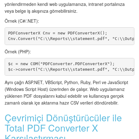
yönlendirmeden kendi web uygulamanıza, intranet portalınıza
veya belge iş akışınıza gömebilirsiniz.
Örnek (C#/.NET):
PDFConverterX Cnv = new PDFConverterX();

Cnv.Convert("C:\\Reports\\statement.pdf", "C:\\Outpu
Örnek (PHP):
$c = new COM("PDFConverter.PDFConverterX");

$c->convert("C:\\Reports\\statement.pdf", "C:\\Outpu
Aynı çağrı ASP.NET, VBScript, Python, Ruby, Perl ve JavaScript
(Windows Script Host) üzerinden de çalışır. Web uygulamanız
yüklenen PDF dosyalarını kabul edebilir ve kullanıcıya gerçek
zamanlı olarak içe aktarıma hazır CSV verileri döndürebilir.
Çevrimiçi Dönüştürücüler ile
Total PDF Converter X
Karşılaştırması