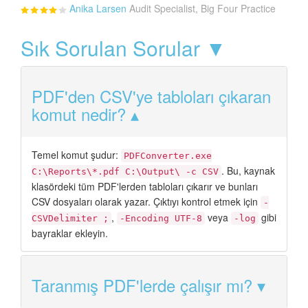
Anika Larsen
Audit Specialist, Big Four Practice
Sık Sorulan Sorular ▼
PDF'den CSV'ye tabloları çıkaran
komut nedir?
Temel komut şudur:
PDFConverter.exe
. Bu, kaynak
C:\Reports\*.pdf C:\Output\ -c CSV
klasördeki tüm PDF'lerden tabloları çıkarır ve bunları
CSV dosyaları olarak yazar. Çıktıyı kontrol etmek için
-
,
veya
gibi
CSVDelimiter ;
-Encoding UTF-8
-log
bayraklar ekleyin.
Taranmış PDF'lerde çalışır mı?