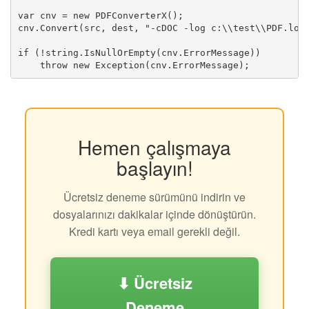
var cnv = new PDFConverterX();

cnv.Convert(src, dest, "-cDOC -log c:\\test\\PDF.log"
if (!string.IsNullOrEmpty(cnv.ErrorMessage))

Hemen çalışmaya
başlayın!
Ücretsiz deneme sürümünü indirin ve
dosyalarınızı dakikalar içinde dönüştürün.
Kredi kartı veya email gerekli değil.
⬇ Ücretsiz
Deneme