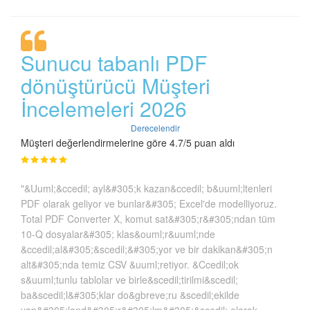
Sunucu tabanlı PDF
dönüştürücü Müşteri
İncelemeleri 2026
Derecelendir
Müşteri değerlendirmelerine göre 4.7/5 puan aldı
"&Uuml;&ccedil; ayl&#305;k kazan&ccedil; b&uuml;ltenleri
PDF olarak geliyor ve bunlar&#305; Excel'de modelliyoruz.
Total PDF Converter X, komut sat&#305;r&#305;ndan tüm
10-Q dosyalar&#305; klas&ouml;r&uuml;nde
&ccedil;al&#305;&scedil;&#305;yor ve bir dakikan&#305;n
alt&#305;nda temiz CSV &uuml;retiyor. &Ccedil;ok
s&uuml;tunlu tablolar ve birle&scedil;tirilmi&scedil;
ba&scedil;l&#305;klar do&gbreve;ru &scedil;ekilde