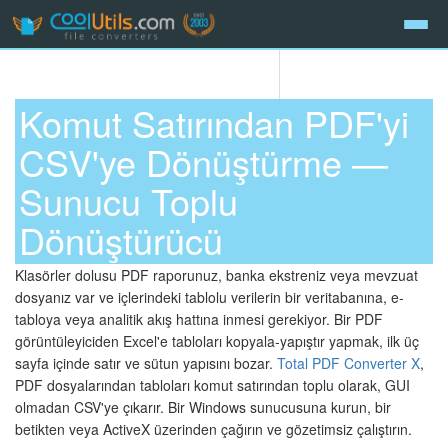
Komut Satırından PDF'yi
CSV'ye Dönüştürme —
Sunucu Toplu
Dönüştürücü
Klasörler dolusu PDF raporunuz, banka ekstreniz veya mevzuat
dosyanız var ve içlerindeki tablolu verilerin bir veritabanına, e-
tabloya veya analitik akış hattına inmesi gerekiyor. Bir PDF
görüntüleyiciden Excel'e tabloları kopyala-yapıştır yapmak, ilk üç
sayfa içinde satır ve sütun yapısını bozar.
Total PDF Converter X
,
PDF dosyalarından tabloları komut satırından toplu olarak, GUI
olmadan CSV'ye çıkarır. Bir Windows sunucusuna kurun, bir
betikten veya ActiveX üzerinden çağırın ve gözetimsiz çalıştırın.