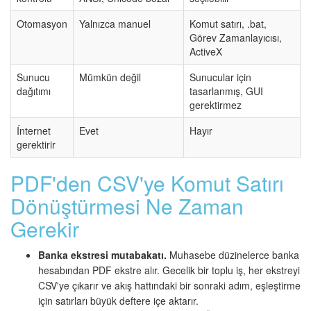
Otomasyon
Yalnızca manuel
Komut satırı, .bat,
Görev Zamanlayıcısı,
ActiveX
Sunucu
Mümkün değil
Sunucular için
dağıtımı
tasarlanmış, GUI
gerektirmez
Ínternet
Evet
Hayır
gerektirir
PDF'den CSV'ye Komut Satırı
Dönüştürmesi Ne Zaman
Gerekir
Banka ekstresi mutabakatı.
Muhasebe düzinelerce banka
hesabından PDF ekstre alır. Gecelik bir toplu iş, her ekstreyi
CSV'ye çıkarır ve akış hattındaki bir sonraki adım, eşleştirme
için satırları büyük deftere içe aktarır.