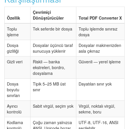
Çevrimiçi
Özellik
Dönüştürücüler
Total PDF Converter X
Toplu
Tek seferde bir dosya
Toplu işlemde sınırsız
işleme
dosya
Dosya
Dosyalar üçüncü taraf
Dosyalar makinenizden
gizliliği
sunucuya yüklenir
asla çıkmaz
Gizli veri
Riskli — banka
Güvenli — yerel işleme
ekstreleri, bordro,
dosyalama
Dosya
Tipik 5–25 MB üst
Dayatılan sınır yok
boyutu
sınır
sınırları
Ayırıcı
Sabit virgül, seçim yok
Virgül, noktalı virgül,
kontrolü
sekme, boru
Kodlama
Çoğu zaman yalnızca
UTF-8, UTF-16, ANSI
kontrolü
ANSI, Unicode bozar
seçilebilir