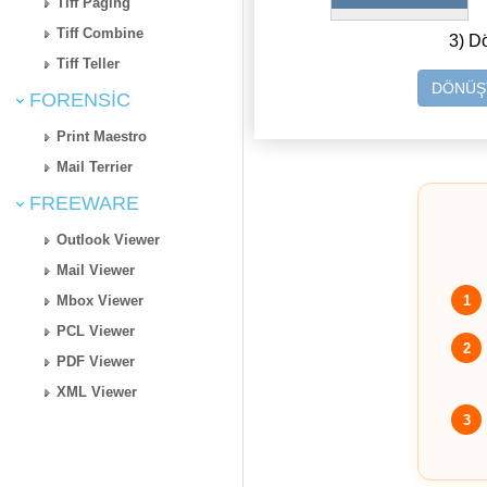
Tiff Paging
Tiff Combine
3) D
Tiff Teller
DÖNÜŞT
FORENSIC
Print Maestro
Mail Terrier
FREEWARE
Outlook Viewer
Mail Viewer
1
Mbox Viewer
PCL Viewer
2
PDF Viewer
XML Viewer
3