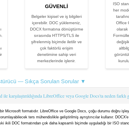
ISO stan
GÜVENLI
her mode
Belgeler kişisel ve iş bilgileri
tarafı
içerebilir. DOC yüklemeniz,
Office
ı
DOCX formatına dönüştürme
olarak
n.
sırasında HTTPS/TLS ile
Formüller
şifrelenmiş biçimde iletilir ve
değişikl
ı
çok faktörlü erişim
altbi
ir
denetimine sahip veri
görüntü
merkezlerinde işlenir.
kurul
ürücü — Sıkça Sorulan Sorular ▼
le karşılaştırıldığında LibreOffice veya Google Docs'ta neden farklı
li bir Microsoft formatıdır. LibreOffice ve Google Docs, çoğu durumu doğru işle
yorumlayabilecek ters mühendislikle geliştirilmiş ayrıştırıcılar kullanır. D
eski ikili DOC formatından çok daha kapsamlı biçimde uyguladığı bir ISO stand