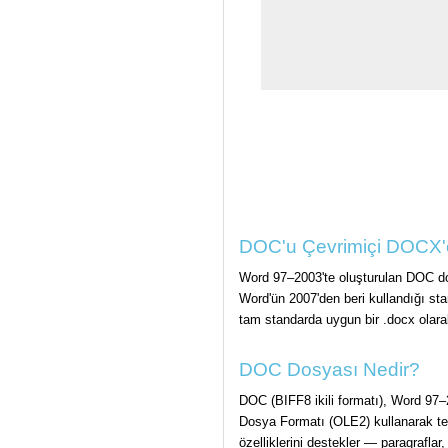
DOC'u Çevrimiçi DOCX'e
Word 97–2003'te oluşturulan DOC dos
Word'ün 2007'den beri kullandığı st
tam standarda uygun bir .docx olarak 
DOC Dosyası Nedir?
DOC (BIFF8 ikili formatı), Word 97–
Dosya Formatı (OLE2) kullanarak tek
özelliklerini destekler — paragraflar