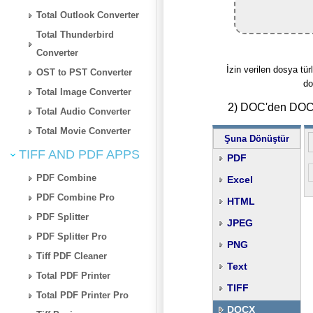
Total Outlook Converter
Total Thunderbird
Converter
İzin verilen dosya türl
OST to PST Converter
do
Total Image Converter
2) DOC'den DOCX
Total Audio Converter
Total Movie Converter
Şuna Dönüştür
TIFF AND PDF APPS
PDF
PDF Combine
Excel
PDF Combine Pro
HTML
PDF Splitter
JPEG
PDF Splitter Pro
PNG
Tiff PDF Cleaner
Text
Total PDF Printer
TIFF
Total PDF Printer Pro
DOCX