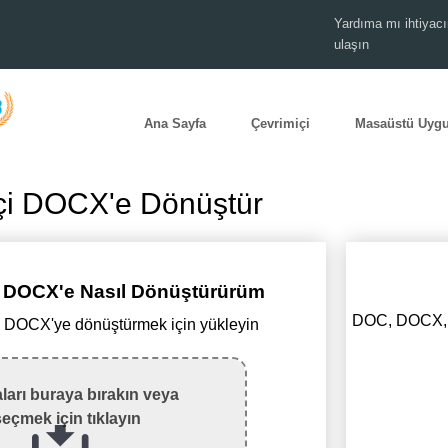
Yardıma mı ihtiyacı
ulaşın
Ana Sayfa
Çevrimiçi
Masaüstü Uyg
çi DOCX'e Dönüştür
 DOCX'e Nasıl Dönüştürürüm
DOC, DOCX, T
 DOCX'ye dönüştürmek için yükleyin
ları buraya bırakın veya
seçmek için tıklayın