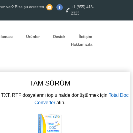
nız var? Bize şu adresten
+1 (855) 418-
2323
ulaması
Ürünler
Destek
İletişim
Hakkımızda
TAM SÜRÜM
XT, RTF dosyalarını toplu halde dönüştürmek için
Total Doc
Converter
alın.