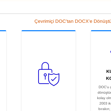
Çevrimiçi DOC'tan DOCX'e Dönüştü
K
K
DOC'u ç
dönüştü
kolay ol
2003 ik
bırakın