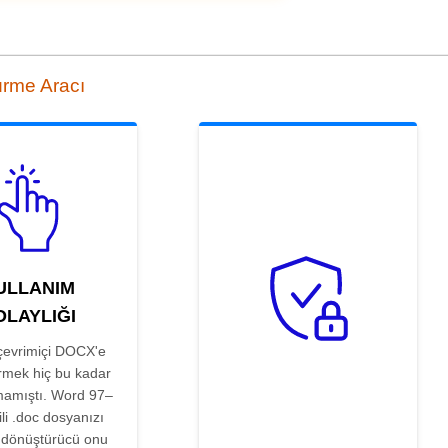
rme Aracı
ULLANIM
OLAYLIĞI
evrimiçi DOCX'e
rmek hiç bu kadar
mamıştı. Word 97–
ili .doc dosyanızı
; dönüştürücü onu