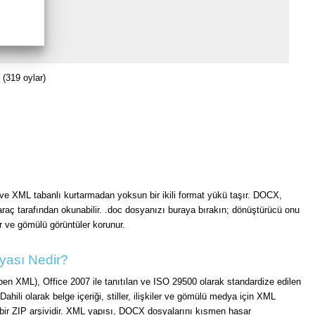
(319 oylar)
ve XML tabanlı kurtarmadan yoksun bir ikili format yükü taşır. DOCX,
raç tarafından okunabilir. .doc dosyanızı buraya bırakın; dönüştürücü onu
ler ve gömülü görüntüler korunur.
ası Nedir?
n XML), Office 2007 ile tanıtılan ve ISO 29500 olarak standardize edilen
Dahili olarak belge içeriği, stiller, ilişkiler ve gömülü medya için XML
 bir ZIP arşividir. XML yapısı, DOCX dosyalarını kısmen hasar