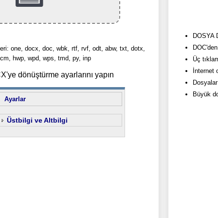
DOSYA Do
DOC'den 
eri: one, docx, doc, wbk, rtf, rvf, odt, abw, txt, dotx,
cm, hwp, wpd, wps, tmd, py, inp
Üç tıkla
İnternet
'ye dönüştürme ayarlarını yapın
Dosyalar
Büyük do
Ayarlar
Üstbilgi ve Altbilgi