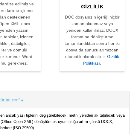
dardize edilmiş ve
GIZLILIK
rn kelime işlemci
ndan desteklenen
DOC dosyanızın içeriği hiçbir
 Open XML .docx
zaman okunmaz veya
 yeniden yazsın.
yeniden kullanılmaz. DOCX
, tablolar, izlenen
formatına dönüştürme
ikler, üstbilgiler,
tamamlandıktan sonra her iki
lgiler ve gömülü
dosya da sunucularımızdan
ler korunur. Word
otomatik olarak silinir.
Gizlilik
umu gerekmez.
Politikası
.
 görünüyor?
yen ancak yazı tiplerini değiştirebilecek, metni yeniden akıtabilecek veya
OCX'e (Office Open XML) dönüştürmek uyumluluğu artırır çünkü DOCX,
ardıdır (ISO 29500).