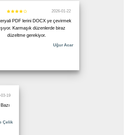
2026-01-22
eryali PDF lerini DOCX ye çevirmek
lışıyor. Karmaşık düzenlerde biraz
düzeltme gerekiyor.
Uğur Acar
-03-19
 Bazı
e Çelik