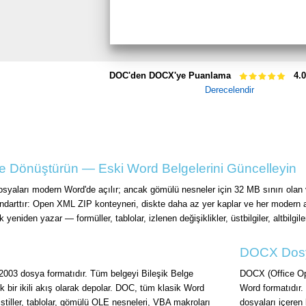
DOC'den DOCX'ye Puanlama
4.0
Derecelendir
 Dönüştürün — Eski Word Belgelerini Güncelleyin
yaları modern Word'de açılır; ancak gömülü nesneler için 32 MB sınırı olan 
andarttır: Open XML ZIP konteyneri, diskte daha az yer kaplar ve her modern a
yeniden yazar — formüller, tablolar, izlenen değişiklikler, üstbilgiler, altbilgi
DOCX Dosy
2003 dosya formatıdır. Tüm belgeyi Bileşik Belge
DOCX (Office Ope
 bir ikili akış olarak depolar. DOC, tüm klasik Word
Word formatıdır. 
, stiller, tablolar, gömülü OLE nesneleri, VBA makroları
dosyaları içeren