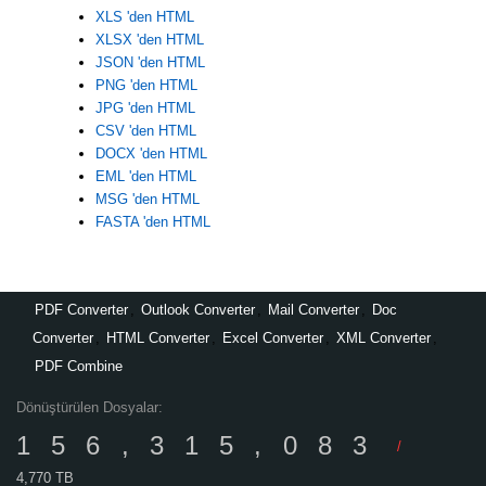
XLS 'den HTML
XLSX 'den HTML
JSON 'den HTML
PNG 'den HTML
JPG 'den HTML
CSV 'den HTML
DOCX 'den HTML
EML 'den HTML
MSG 'den HTML
FASTA 'den HTML
PDF Converter
,
Outlook Converter
,
Mail Converter
,
Doc
Converter
,
HTML Converter
,
Excel Converter
,
XML Converter
,
PDF Combine
Dönüştürülen Dosyalar:
156,315,083
/
4,770 TB