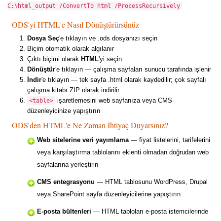
C:\html_output /ConvertTo html /ProcessRecursively
ODS'yi HTML'e Nasıl Dönüştürürsünüz
Dosya Seç
'e tıklayın ve .ods dosyanızı seçin
Biçim otomatik olarak algılanır
Çıktı biçimi olarak
HTML
'yi seçin
Dönüştür
'e tıklayın — çalışma sayfaları sunucu tarafında işlenir
İndir
'e tıklayın — tek sayfa .html olarak kaydedilir; çok sayfalı
çalışma kitabı ZIP olarak indirilir
işaretlemesini web sayfanıza veya CMS
<table>
düzenleyicinize yapıştırın
ODS'den HTML'e Ne Zaman İhtiyaç Duyarsınız?
Web sitelerine veri yayımlama
— fiyat listelerini, tarifelerini
veya karşılaştırma tablolarını eklenti olmadan doğrudan web
sayfalarına yerleştirin
CMS entegrasyonu
— HTML tablosunu WordPress, Drupal
veya SharePoint sayfa düzenleyicilerine yapıştırın
E-posta bültenleri
— HTML tabloları e-posta istemcilerinde