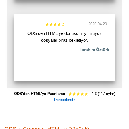
2026-04-20
ODS den HTML ye dönüşüm iyi. Büyük
dosyalar biraz bekletiyor.
İbrahim Öztürk
ODS'den HTML'ye Puanlama
4.3
(117 oylar)
Derecelendir
ODS'yi Çevrimiçi HTML'e Dönüştür