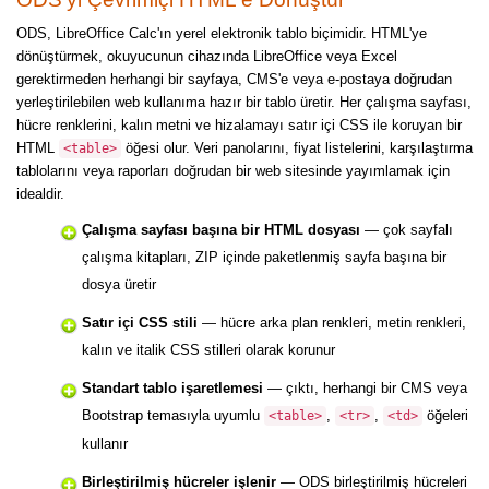
ODS, LibreOffice Calc'ın yerel elektronik tablo biçimidir. HTML'ye
dönüştürmek, okuyucunun cihazında LibreOffice veya Excel
gerektirmeden herhangi bir sayfaya, CMS'e veya e-postaya doğrudan
yerleştirilebilen web kullanıma hazır bir tablo üretir. Her çalışma sayfası,
hücre renklerini, kalın metni ve hizalamayı satır içi CSS ile koruyan bir
HTML
öğesi olur. Veri panolarını, fiyat listelerini, karşılaştırma
<table>
tablolarını veya raporları doğrudan bir web sitesinde yayımlamak için
idealdir.
Çalışma sayfası başına bir HTML dosyası
— çok sayfalı
çalışma kitapları, ZIP içinde paketlenmiş sayfa başına bir
dosya üretir
Satır içi CSS stili
— hücre arka plan renkleri, metin renkleri,
kalın ve italik CSS stilleri olarak korunur
Standart tablo işaretlemesi
— çıktı, herhangi bir CMS veya
Bootstrap temasıyla uyumlu
,
,
öğeleri
<table>
<tr>
<td>
kullanır
Birleştirilmiş hücreler işlenir
— ODS birleştirilmiş hücreleri