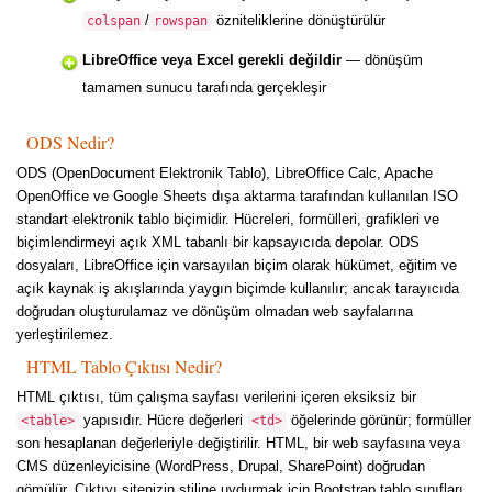
/
özniteliklerine dönüştürülür
colspan
rowspan
LibreOffice veya Excel gerekli değildir
— dönüşüm
tamamen sunucu tarafında gerçekleşir
ODS Nedir?
ODS (OpenDocument Elektronik Tablo), LibreOffice Calc, Apache
OpenOffice ve Google Sheets dışa aktarma tarafından kullanılan ISO
standart elektronik tablo biçimidir. Hücreleri, formülleri, grafikleri ve
biçimlendirmeyi açık XML tabanlı bir kapsayıcıda depolar. ODS
dosyaları, LibreOffice için varsayılan biçim olarak hükümet, eğitim ve
açık kaynak iş akışlarında yaygın biçimde kullanılır; ancak tarayıcıda
doğrudan oluşturulamaz ve dönüşüm olmadan web sayfalarına
yerleştirilemez.
HTML Tablo Çıktısı Nedir?
HTML çıktısı, tüm çalışma sayfası verilerini içeren eksiksiz bir
yapısıdır. Hücre değerleri
öğelerinde görünür; formüller
<table>
<td>
son hesaplanan değerleriyle değiştirilir. HTML, bir web sayfasına veya
CMS düzenleyicisine (WordPress, Drupal, SharePoint) doğrudan
gömülür. Çıktıyı sitenizin stiline uydurmak için Bootstrap tablo sınıfları