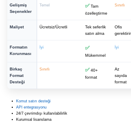
Gelişmiş
Temel
✅
Sınırlı
Tam
Seçenekler
özelleştirme
Maliyet
Ücretsiz/Ücretli
Tek seferlik
Ofis
satın alma
gerektirir
Formatın
İyi
✅
İyi
Korunması
Mükemmel
Birkaç
Az
Sınırlı
✅
40+
Format
sayıda
format
Desteği
format
Komut satırı desteği
API entegrasyonu
24/7 çevrimdışı kullanılabilirlik
Kurumsal lisanslama