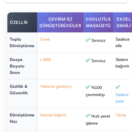
ÇEVRIM İÇI
COOLUTILS
EXCEL
ÖZELLIK
DÖNÜŞTÜRÜCÜLER
MASAÜSTÜ
DAHILI
Toplu
Sadece
Sınırlı
✅
Sınırsız
Dönüştürme
elle
Dosya
Sistem
1-5MB
✅
Sınırsız
Boyutu
bağımlı
Sınırı
Gizlilik &
Yükleme gerekiyor
✅
✅
%100
Güvenlik
çevrimdışı
Sadece
yerel
Dönüştürme
İnternet bağımlı
✅
Yavaş
Hızlı yerel
Hızı
işleme