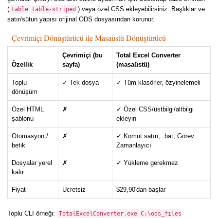
(
) veya özel CSS ekleyebilirsiniz. Başlıklar ve
table table-striped
satır/sütun yapısı orijinal ODS dosyasından korunur.
Çevrimiçi Dönüştürücü ile Masaüstü Dönüştürücü
Çevrimiçi (bu
Total Excel Converter
Özellik
sayfa)
(masaüstü)
Toplu
✓ Tek dosya
✓ Tüm klasörler, özyinelemeli
dönüşüm
Özel HTML
✗
✓ Özel CSS/üstbilgi/altbilgi
şablonu
ekleyin
Otomasyon /
✗
✓ Komut satırı, .bat, Görev
betik
Zamanlayıcı
Dosyalar yerel
✗
✓ Yükleme gerekmez
kalır
Fiyat
Ücretsiz
$29,90'dan başlar
Toplu CLI örneği:
TotalExcelConverter.exe C:\ods_files