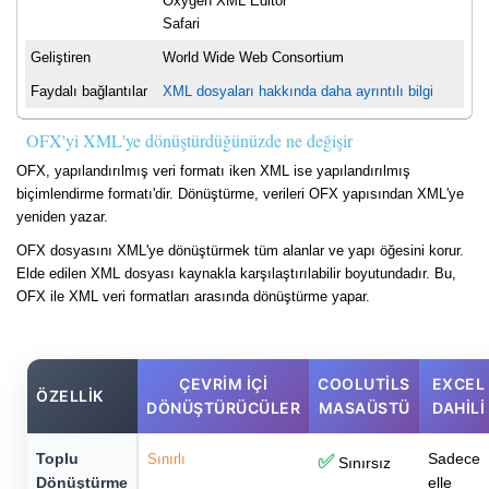
Oxygen XML Editor
Safari
Geliştiren
World Wide Web Consortium
Faydalı bağlantılar
XML dosyaları hakkında daha ayrıntılı bilgi
OFX'yi XML'ye dönüştürdüğünüzde ne değişir
OFX, yapılandırılmış veri formatı iken XML ise yapılandırılmış
biçimlendirme formatı'dir. Dönüştürme, verileri OFX yapısından XML'ye
yeniden yazar.
OFX dosyasını XML'ye dönüştürmek tüm alanlar ve yapı öğesini korur.
Elde edilen XML dosyası kaynakla karşılaştırılabilir boyutundadır. Bu,
OFX ile XML veri formatları arasında dönüştürme yapar.
ÇEVRIM İÇI
COOLUTILS
EXCEL
ÖZELLIK
DÖNÜŞTÜRÜCÜLER
MASAÜSTÜ
DAHILI
Toplu
Sadece
Sınırlı
✅
Sınırsız
Dönüştürme
elle