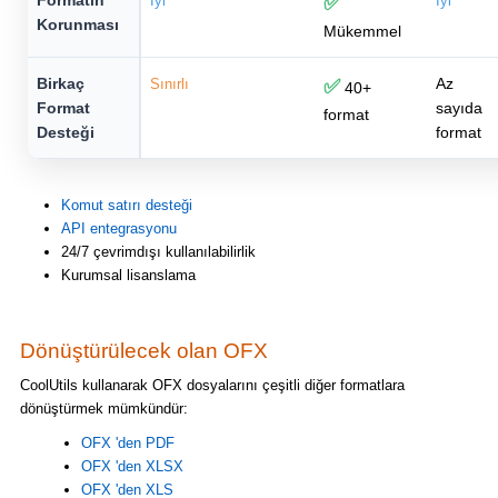
Formatın
İyi
✅
İyi
Korunması
Mükemmel
Birkaç
Az
Sınırlı
✅
40+
Format
sayıda
format
Desteği
format
Komut satırı desteği
API entegrasyonu
24/7 çevrimdışı kullanılabilirlik
Kurumsal lisanslama
Dönüştürülecek olan OFX
CoolUtils kullanarak OFX dosyalarını çeşitli diğer formatlara
dönüştürmek mümkündür:
OFX 'den PDF
OFX 'den XLSX
OFX 'den XLS