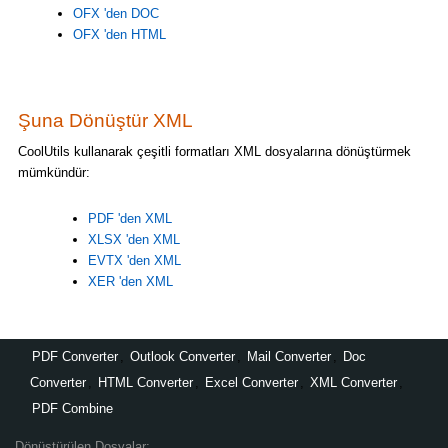
OFX 'den DOC
OFX 'den HTML
Şuna Dönüştür XML
CoolUtils kullanarak çeşitli formatları XML dosyalarına dönüştürmek
mümkündür:
PDF 'den XML
XLSX 'den XML
EVTX 'den XML
XER 'den XML
PDF Converter
,
Outlook Converter
,
Mail Converter
,
Doc
Converter
,
HTML Converter
,
Excel Converter
,
XML Converter
,
PDF Combine
Dönüştürülen Dosyalar: