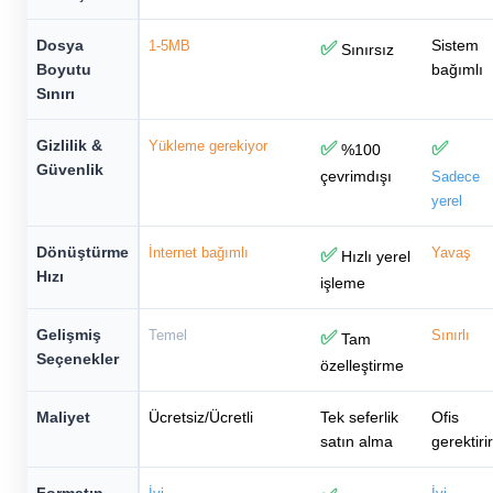
Dosya
Sistem
1-5MB
✅
Sınırsız
Boyutu
bağımlı
Sınırı
Gizlilik &
Yükleme gerekiyor
✅
✅
%100
Güvenlik
çevrimdışı
Sadece
yerel
Dönüştürme
İnternet bağımlı
✅
Yavaş
Hızlı yerel
Hızı
işleme
Gelişmiş
Temel
✅
Sınırlı
Tam
Seçenekler
özelleştirme
Maliyet
Ücretsiz/Ücretli
Tek seferlik
Ofis
satın alma
gerektirir