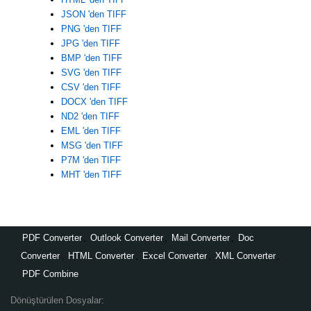
JSON 'den TIFF
PNG 'den TIFF
JPG 'den TIFF
BMP 'den TIFF
SVG 'den TIFF
CSV 'den TIFF
DOCX 'den TIFF
ND2 'den TIFF
EML 'den TIFF
MSG 'den TIFF
P7M 'den TIFF
MHT 'den TIFF
PDF Converter
,
Outlook Converter
,
Mail Converter
,
Doc
Converter
,
HTML Converter
,
Excel Converter
,
XML Converter
,
PDF Combine
Dönüştürülen Dosyalar: