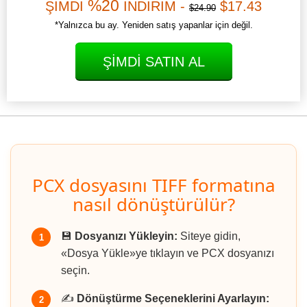
%20
ŞİMDİ
İNDİRİM -
$17.43
$24.90
*Yalnızca bu ay. Yeniden satış yapanlar için değil.
ŞIMDI SATIN AL
PCX dosyasını TIFF formatına
nasıl dönüştürülür?
💾
Dosyanızı Yükleyin:
Siteye gidin,
1
«Dosya Yükle»ye tıklayın ve PCX dosyanızı
seçin.
✍️
Dönüştürme Seçeneklerini Ayarlayın:
2