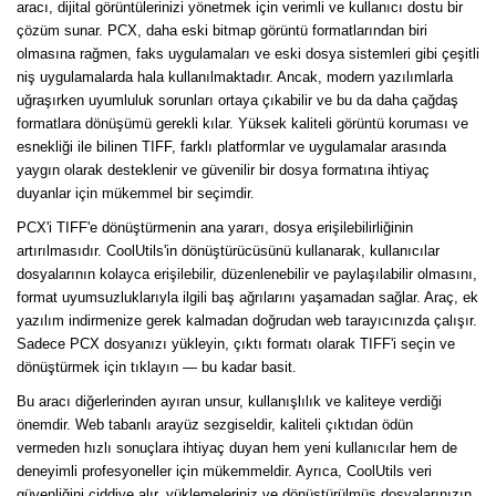
aracı, dijital görüntülerinizi yönetmek için verimli ve kullanıcı dostu bir
çözüm sunar. PCX, daha eski bitmap görüntü formatlarından biri
olmasına rağmen, faks uygulamaları ve eski dosya sistemleri gibi çeşitli
niş uygulamalarda hala kullanılmaktadır. Ancak, modern yazılımlarla
uğraşırken uyumluluk sorunları ortaya çıkabilir ve bu da daha çağdaş
formatlara dönüşümü gerekli kılar. Yüksek kaliteli görüntü koruması ve
esnekliği ile bilinen TIFF, farklı platformlar ve uygulamalar arasında
yaygın olarak desteklenir ve güvenilir bir dosya formatına ihtiyaç
duyanlar için mükemmel bir seçimdir.
PCX'i TIFF'e dönüştürmenin ana yararı, dosya erişilebilirliğinin
artırılmasıdır. CoolUtils'in dönüştürücüsünü kullanarak, kullanıcılar
dosyalarının kolayca erişilebilir, düzenlenebilir ve paylaşılabilir olmasını,
format uyumsuzluklarıyla ilgili baş ağrılarını yaşamadan sağlar. Araç, ek
yazılım indirmenize gerek kalmadan doğrudan web tarayıcınızda çalışır.
Sadece PCX dosyanızı yükleyin, çıktı formatı olarak TIFF'i seçin ve
dönüştürmek için tıklayın — bu kadar basit.
Bu aracı diğerlerinden ayıran unsur, kullanışlılık ve kaliteye verdiği
önemdir. Web tabanlı arayüz sezgiseldir, kaliteli çıktıdan ödün
vermeden hızlı sonuçlara ihtiyaç duyan hem yeni kullanıcılar hem de
deneyimli profesyoneller için mükemmeldir. Ayrıca, CoolUtils veri
güvenliğini ciddiye alır, yüklemeleriniz ve dönüştürülmüş dosyalarınızın