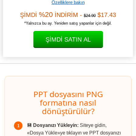
Özelliklere bakın
%20
ŞİMDİ
İNDİRİM -
$17.43
$24.90
*Yalnızca bu ay. Yeniden satış yapanlar için değil.
ŞIMDI SATIN AL
PPT dosyasını PNG
formatına nasıl
dönüştürülür?
💾
Dosyanızı Yükleyin:
Siteye gidin,
1
«Dosya Yükle»ye tıklayın ve PPT dosyanızı