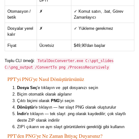
DPI'ı
Otomasyon /
✗
✓ Komut satırı, .bat, Görev
betik
Zamanlayıcı
Dosyalar yerel
✗
✓ Yükleme gerekmez
kalır
Fiyat
Ücretsiz
$49,90'dan başlar
Toplu CLI örneği:
TotalDocConverter.exe C:\ppt_slides
C:\png_output /ConvertTo png /ProcessRecursively
PPT'yi PNG'ye Nasıl Dönüştürürsünüz
Dosya Seç
'e tıklayın ve .ppt dosyanızı seçin
Biçim otomatik olarak algılanır
Çıktı biçimi olarak
PNG
'yi seçin
Dönüştür
'e tıklayın — her slayt PNG olarak oluşturulur
İndir
'e tıklayın — tek slayt .png olarak kaydedilir; çok slaytlı
deste ZIP olarak indirilir
ZIP'i çıkarın ve ayrı slayt görüntülerini gerektiği gibi kullanın
PPT'den PNG'ye Ne Zaman İhtiyaç Duyarsınız?