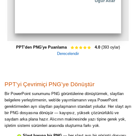
Uğur Acar
PPT'den PNG'ye Puanlama
4.0
(393 oylar)
Derecelendir
PPT'yi Çevrimiçi PNG'ye Dönüştür
Bir PowerPoint sunumunu PNG görüntülerine dönüştürmek, slaytları
belgelere yerleştirmenin, web'de yayımlamanın veya PowerPoint
gerektirmeden ayrı slaytları paylaşmanın standart yoludur. Her slayt ayrı
bir PNG dosyasına dönüşür — kayıpsız, yüksek çözünürlüklü ve
saydam arka plana hazır. Alıcının makinesinde yazı tipine gerek yok,
işletim sistemi sürümleri arasında oluşturma farkı yok.
Slayt başına bir PNG
— her slayt ayrı bir görüntü dosyası