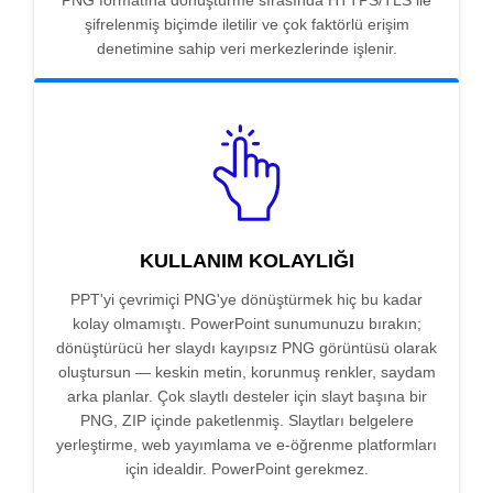
PNG formatına dönüştürme sırasında HTTPS/TLS ile
şifrelenmiş biçimde iletilir ve çok faktörlü erişim
denetimine sahip veri merkezlerinde işlenir.
KULLANIM KOLAYLIĞI
PPT'yi çevrimiçi PNG'ye dönüştürmek hiç bu kadar
kolay olmamıştı. PowerPoint sunumunuzu bırakın;
dönüştürücü her slaydı kayıpsız PNG görüntüsü olarak
oluştursun — keskin metin, korunmuş renkler, saydam
arka planlar. Çok slaytlı desteler için slayt başına bir
PNG, ZIP içinde paketlenmiş. Slaytları belgelere
yerleştirme, web yayımlama ve e-öğrenme platformları
için idealdir. PowerPoint gerekmez.