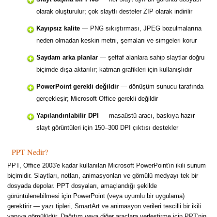
olarak oluşturulur; çok slaytlı desteler ZIP olarak indirilir
Kayıpsız kalite
— PNG sıkıştırması, JPEG bozulmalarına
neden olmadan keskin metni, şemaları ve simgeleri korur
Saydam arka planlar
— şeffaf alanlara sahip slaytlar doğru
biçimde dışa aktarılır; katman grafikleri için kullanışlıdır
PowerPoint gerekli değildir
— dönüşüm sunucu tarafında
gerçekleşir; Microsoft Office gerekli değildir
Yapılandırılabilir DPI
— masaüstü aracı, baskıya hazır
slayt görüntüleri için 150–300 DPI çıktısı destekler
PPT Nedir?
PPT, Office 2003'e kadar kullanılan Microsoft PowerPoint'in ikili sunum
biçimidir. Slaytları, notları, animasyonları ve gömülü medyayı tek bir
dosyada depolar. PPT dosyaları, amaçlandığı şekilde
görüntülenebilmesi için PowerPoint (veya uyumlu bir uygulama)
gerektirir — yazı tipleri, SmartArt ve animasyon verileri tescilli bir ikili
yapıya gömülüdür. Dağıtım veya diğer araçlara yerleştirme için PPT'nin