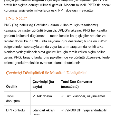
statik bir biçime dönüştürülmesi gerekir. Modern muadili PPTX'tir, ancak
kurumsal arşivlerde milyarlarca eski PPT dosyası mevcuttur.
PNG Nedir?
PNG (Taşınabilir Ağ Grafikleri), ekran kullanımı için tasarlanmış
kayıpsız bir raster görüntü biçimidir. JPEG'in aksine, PNG her kayıtta
görüntü kalitesini düşürmez — metin keskin kalır, çizgiler net olur ve
renkler doğru kalır. PNG, alfa saydamlığını destekler; bu da onu Word
belgelerinde, web sayfalarında veya tasarım araçlarında renkli arka
planlara yerleştirilecek slayt görüntüleri için tercih edilen biçim haline
getirir. PNG, tarayıcılarda, ofis paketlerinde ve görüntü düzenleyicilerde
eklenti gerektirmeksizin evrensel olarak desteklenir.
Çevrimiçi Dönüştürücü ile Masaüstü Dönüştürücü
Çevrimiçi (bu
Total Doc Converter
Özellik
sayfa)
(masaüstü)
Toplu
✓ Tek dosya
✓ Tüm klasörler, özyinelemeli
dönüşüm
DPI kontrolü
Standart ekran
✓ 72–300 DPI yapılandırılabilir