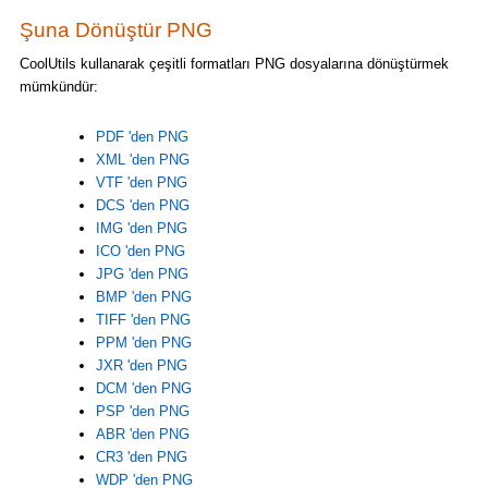
Şuna Dönüştür PNG
CoolUtils kullanarak çeşitli formatları PNG dosyalarına dönüştürmek
mümkündür:
PDF 'den PNG
XML 'den PNG
VTF 'den PNG
DCS 'den PNG
IMG 'den PNG
ICO 'den PNG
JPG 'den PNG
BMP 'den PNG
TIFF 'den PNG
PPM 'den PNG
JXR 'den PNG
DCM 'den PNG
PSP 'den PNG
ABR 'den PNG
CR3 'den PNG
WDP 'den PNG