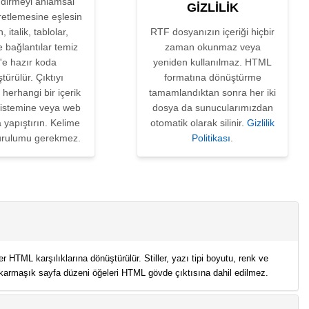
ndirmeyi anlamsal
GIZLILIK
etlemesine eşlesin
, italik, tablolar,
RTF dosyanızın içeriği hiçbir
ve bağlantılar temiz
zaman okunmaz veya
'e hazır koda
yeniden kullanılmaz. HTML
türülür. Çıktıyı
formatına dönüştürme
herhangi bir içerik
tamamlandıktan sonra her iki
sistemine veya web
dosya da sunucularımızdan
 yapıştırın. Kelime
otomatik olarak silinir.
Gizlilik
kurulumu gerekmez.
Politikası
.
prüler HTML karşılıklarına dönüştürülür. Stiller, yazı tipi boyutu, renk ve
bi karmaşık sayfa düzeni öğeleri HTML gövde çıktısına dahil edilmez.