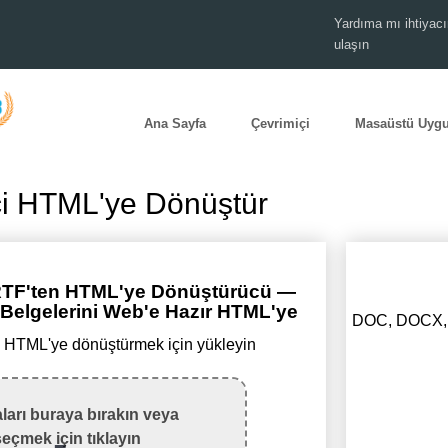
Yardıma mı ihtiyacı
ulaşın
Ana Sayfa
Çevrimiçi
Masaüstü Uyg
çi HTML'ye Dönüştür
 RTF'ten HTML'ye Dönüştürücü —
 Belgelerini Web'e Hazır HTML'ye
DOC, DOCX, T
 HTML'ye dönüştürmek için yükleyin
ları buraya bırakın veya
seçmek için tıklayın