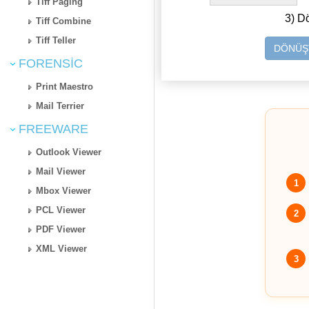
Tiff Paging
3) D
Tiff Combine
Tiff Teller
DÖNÜŞT
FORENSIC
Print Maestro
Mail Terrier
FREEWARE
Outlook Viewer
Mail Viewer
1
Mbox Viewer
PCL Viewer
2
PDF Viewer
XML Viewer
3