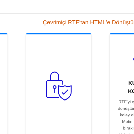
Çevrimiçi RTF'tan HTML'e Dönüştü
K
K
RTF'yi 
dönüştü
kolay o
Metin 
bırak