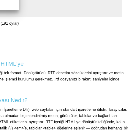
(191 oylar)
r HTML'ye
ği tek format. Dönüştürücü, RTF denetim sözcüklerini ayrıştırır ve metin
ime işlemci kurulumu gerekmez. .rtf dosyanızı bırakın; saniyeler içinde
ası Nedir?
İşaretleme Dili), web sayfaları için standart işaretleme dilidir. Tarayıcılar,
ma olmadan biçimlendirilmiş metin, görüntüler, tablolar ve bağlantıları
HTML etiketlerini ayrıştırır. RTF içeriği HTML'ye dönüştürüldüğünde, kalın
talik (\i) <em>'e, tablolar <table> öğelerine eşlenir — doğrudan herhangi bir