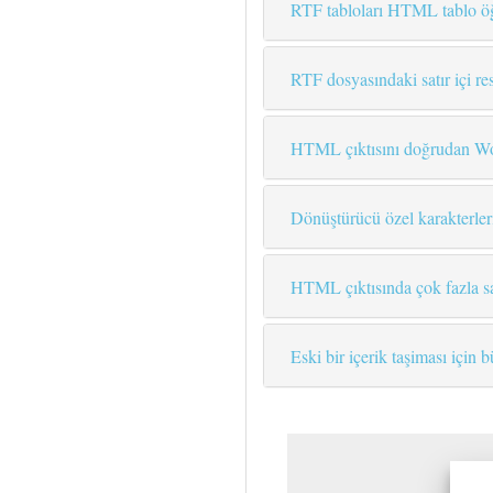
RTF tabloları HTML tablo öğ
RTF dosyasındaki satır içi r
HTML çıktısını doğrudan Wor
Dönüştürücü özel karakterleri 
HTML çıktısında çok fazla sa
Eski bir içerik taşiması iç