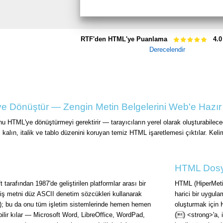
RTF'den HTML'ye Puanlama
4.0
Derecelendir
ye Dönüştür — Zengin Metin Belgelerini Web'e Hazı
u HTML'ye dönüştürmeyi gerektirir — tarayıcıların yerel olarak oluşturabilece
, kalın, italik ve tablo düzenini koruyan temiz HTML işaretlemesi çıktılar. Kel
HTML Dosy
tarafından 1987'de geliştirilen platformlar arası bir
HTML (HiperMetin 
lmiş metni düz ASCII denetim sözcükleri kullanarak
harici bir uygula
n \i); bu da onu tüm işletim sistemlerinde hemen hemen
oluşturmak için 
bilir kılar — Microsoft Word, LibreOffice, WordPad,
() <strong>'a, i