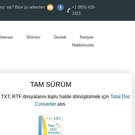
nız var? Bize şu adresten
+1 (855) 418-
2323
ulaması
Ürünler
Destek
İletişim
Hakkımızda
TAM SÜRÜM
XT, RTF dosyalarını toplu halde dönüştürmek için
Total Doc
Converter
alın.