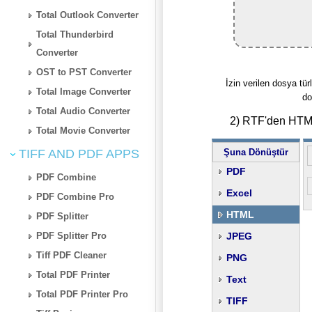
Total Outlook Converter
Total Thunderbird
Converter
OST to PST Converter
İzin verilen dosya türl
Total Image Converter
do
Total Audio Converter
2) RTF'den HTML
Total Movie Converter
TIFF AND PDF APPS
Şuna Dönüştür
PDF
PDF Combine
Excel
PDF Combine Pro
HTML
PDF Splitter
PDF Splitter Pro
JPEG
Tiff PDF Cleaner
PNG
Total PDF Printer
Text
Total PDF Printer Pro
TIFF