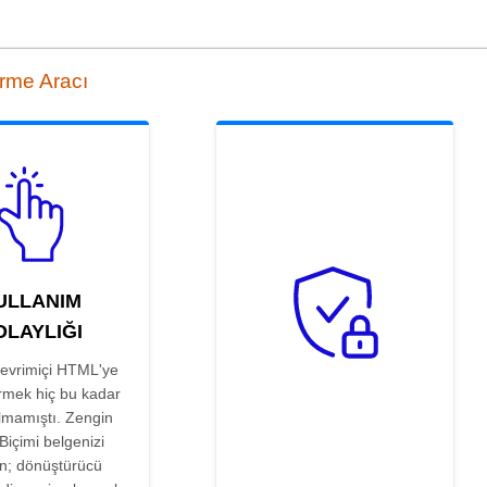
rme Aracı
ULLANIM
OLAYLIĞI
çevrimiçi HTML'ye
rmek hiç bu kadar
lmamıştı. Zengin
Biçimi belgenizi
ın; dönüştürücü