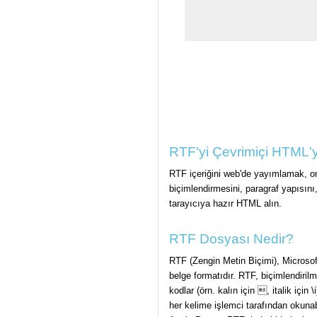
RTF'yi Çevrimiçi HTML'
RTF içeriğini web'de yayımlamak, on
biçimlendirmesini, paragraf yapısını
tarayıcıya hazır HTML alın.
RTF Dosyası Nedir?
RTF (Zengin Metin Biçimi), Microsoft 
belge formatıdır. RTF, biçimlendiri
kodlar (örn. kalın için , italik içi
her kelime işlemci tarafından okuna