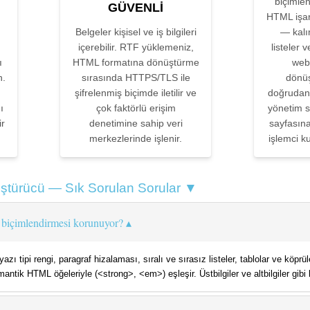
biçimle
GÜVENLI
HTML işar
Belgeler kişisel ve iş bilgileri
— kalın
içerebilir. RTF yüklemeniz,
listeler 
ı
HTML formatına dönüştürme
web
n.
sırasında HTTPS/TLS ile
dönüş
şifrelenmiş biçimde iletilir ve
doğrudan 
ı
çok faktörlü erişim
yönetim 
ir
denetimine sahip veri
sayfasına
merkezlerinde işlenir.
işlemci 
türücü — Sık Sorulan Sorular ▼
biçimlendirmesi korunuyor?
ili, yazı tipi rengi, paragraf hizalaması, sıralı ve sırasız listeler, tablolar ve kö
emantik HTML öğeleriyle (<strong>, <em>) eşleşir. Üstbilgiler ve altbilgiler gi