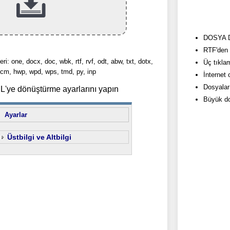
DOSYA Do
RTF'den 
eri: one, docx, doc, wbk, rtf, rvf, odt, abw, txt, dotx,
Üç tıkla
cm, hwp, wpd, wps, tmd, py, inp
İnternet
Dosyalar
'ye dönüştürme ayarlarını yapın
Büyük do
Ayarlar
Üstbilgi ve Altbilgi