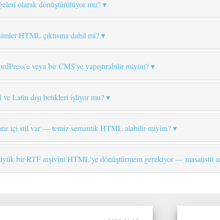
eleri olarak dönüştürülüyor mu?
esimler HTML çıktısına dahil mi?
dPress'e veya bir CMS'ye yapıştırabilir miyim?
ve Latin dışı betikleri işliyor mu?
tır içi stil var — temiz semantik HTML alabilir miyim?
in büyük bir RTF arşivini HTML'ye dönüştürmem gerekiyor — masaüstü ar