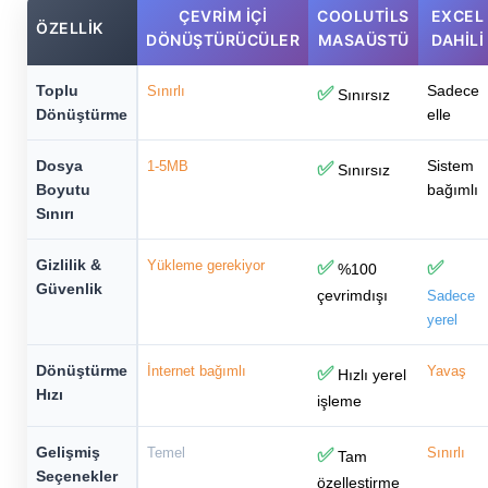
ÇEVRIM İÇI
COOLUTILS
EXCEL
ÖZELLIK
DÖNÜŞTÜRÜCÜLER
MASAÜSTÜ
DAHILI
Toplu
Sadece
Sınırlı
✅
Sınırsız
Dönüştürme
elle
Dosya
Sistem
1-5MB
✅
Sınırsız
Boyutu
bağımlı
Sınırı
Gizlilik &
Yükleme gerekiyor
✅
✅
%100
Güvenlik
çevrimdışı
Sadece
yerel
Dönüştürme
İnternet bağımlı
✅
Yavaş
Hızlı yerel
Hızı
işleme
Gelişmiş
Temel
✅
Sınırlı
Tam
Seçenekler
özelleştirme