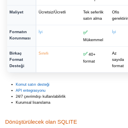
Maliyet
Ücretsiz/Ücretli
Tek seferlik
Ofis
satın alma
gerektirir
Formatın
İyi
✅
İyi
Korunması
Mükemmel
Birkaç
Az
Sınırlı
✅
40+
Format
sayıda
format
Desteği
format
Komut satırı desteği
API entegrasyonu
24/7 çevrimdışı kullanılabilirlik
Kurumsal lisanslama
Dönüştürülecek olan SQLITE