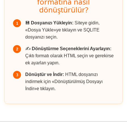
formatına nasıl
dönüştürülür?
💾
Dosyanızı Yükleyin:
Siteye gidin,
1
«Dosya Yükle»ye tıklayın ve SQLITE
dosyanızı seçin.
✍️
Dönüştürme Seçeneklerini Ayarlayın:
2
Çıktı formatı olarak HTML seçin ve gerekirse
ek ayarları yapın.
Dönüştür ve İndir:
HTML dosyanızı
3
indirmek için «Dönüştürülmüş Dosyayı
İndir»e tıklayın.