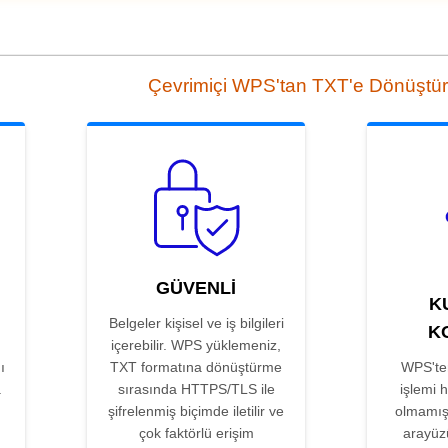
Çevrimiçi WPS'tan TXT'e Dönüştü
GÜVENLI
K
Belgeler kişisel ve iş bilgileri
K
içerebilir. WPS yüklemeniz,
ı
TXT formatına dönüştürme
WPS'te
.
sırasında HTTPS/TLS ile
işlemi 
şifrelenmiş biçimde iletilir ve
olmamışt
çok faktörlü erişim
arayüz