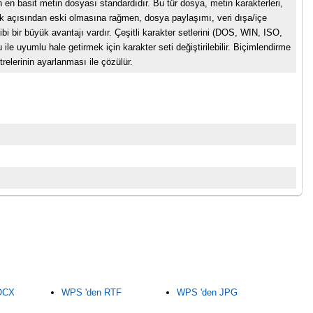
en basit metin dosyası standardıdır. Bu tür dosya, metin karakterleri,
ellik açısından eski olmasına rağmen, dosya paylaşımı, veri dışa/içe
 bir büyük avantajı vardır. Çeşitli karakter setlerini (DOS, WIN, ISO,
ile uyumlu hale getirmek için karakter seti değiştirilebilir. Biçimlendirme
elerinin ayarlanması ile çözülür.
OCX
WPS 'den RTF
WPS 'den JPG