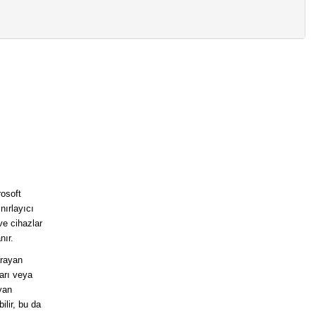
osoft
nırlayıcı
ve cihazlar
nır.
arayan
arı veya
yan
ilir, bu da