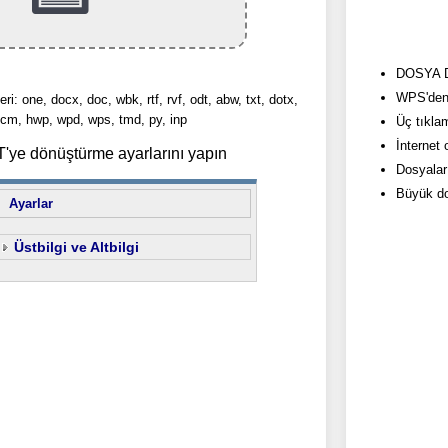
DOSYA Do
WPS'den 
eri: one, docx, doc, wbk, rtf, rvf, odt, abw, txt, dotx,
cm, hwp, wpd, wps, tmd, py, inp
Üç tıkla
İnternet
ye dönüştürme ayarlarını yapın
Dosyalar
Büyük do
Ayarlar
Üstbilgi ve Altbilgi