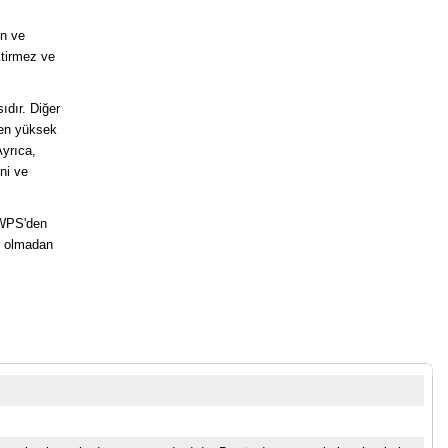
ın ve
ktirmez ve
ıdır. Diğer
 en yüksek
yrıca,
ni ve
, WPS'den
r olmadan