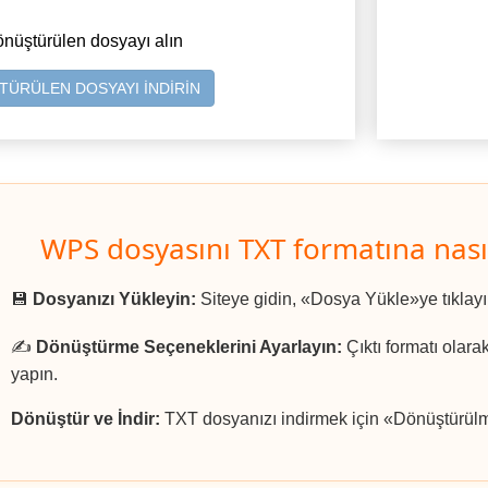
önüştürülen dosyayı alın
ÜRÜLEN DOSYAYI İNDİRİN
WPS dosyasını TXT formatına nası
💾
Dosyanızı Yükleyin:
Siteye gidin, «Dosya Yükle»ye tıklay
✍️
Dönüştürme Seçeneklerini Ayarlayın:
Çıktı formatı olara
yapın.
Dönüştür ve İndir:
TXT dosyanızı indirmek için «Dönüştürülmü