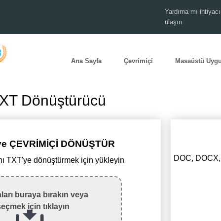
Yardıma mı ihtiyacı
ulaşın
Ana Sayfa
Çevrimiçi
Masaüstü Uyg
TXT Dönüştürücü
'ye ÇEVRİMİÇİ DÖNÜŞTÜR
DOC, DOCX, T
ı TXT'ye dönüştürmek için yükleyin
ları buraya bırakın veya
seçmek için tıklayın