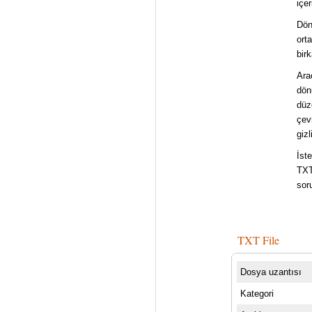
içe
Dön
ort
bir
Ara
dön
düz
çev
gizl
İst
TXT
sor
TXT File
Dosya uzantısı
Kategori