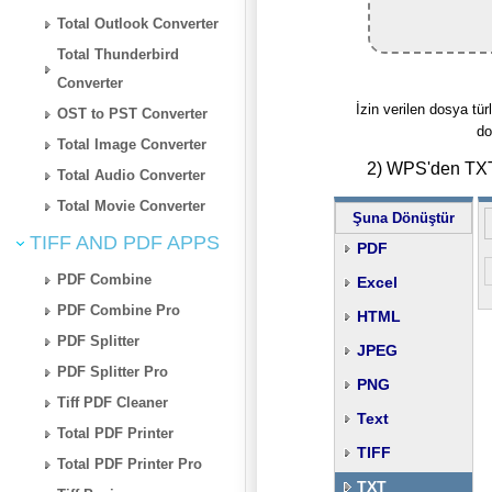
Total Outlook Converter
Total Thunderbird
Converter
İzin verilen dosya türl
OST to PST Converter
do
Total Image Converter
2) WPS'den TXT'
Total Audio Converter
Total Movie Converter
Şuna Dönüştür
TIFF AND PDF APPS
PDF
PDF Combine
Excel
PDF Combine Pro
HTML
PDF Splitter
JPEG
PDF Splitter Pro
PNG
Tiff PDF Cleaner
Text
Total PDF Printer
TIFF
Total PDF Printer Pro
TXT