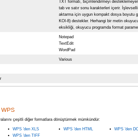
TXT formatı, biçimlendirmeyi desteklemeyen 
tab ve satır sonu karakterleri içerir. İşlevs
aktarma için uygun kompakt dosya boyutu gibi
KOI-8) destekler. Herhangi bir metin okuyucu 
eksikliği, okuyucu programda format parametr
Notepad
TextEdit
WordPad
Various
r
n WPS
alarını çeşitli diğer formatlara dönüştürmek mümkündür:
WPS 'den XLS
WPS 'den HTML
WPS 'den D
WPS 'den TIFF