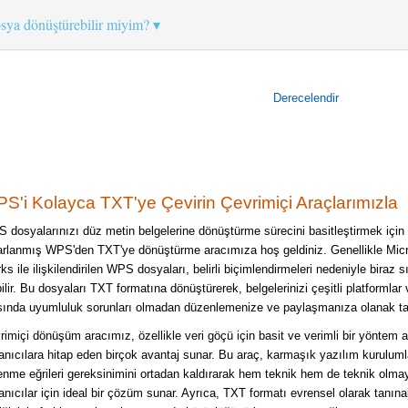
sya dönüştürebilir miyim?
Derecelendir
S'i Kolayca TXT'ye Çevirin Çevrimiçi Araçlarımızla
 dosyalarınızı düz metin belgelerine dönüştürme sürecini basitleştirmek için
arlanmış WPS'den TXT'ye dönüştürme aracımıza hoş geldiniz. Genellikle Micr
s ile ilişkilendirilen WPS dosyaları, belirli biçimlendirmeleri nedeniyle biraz sı
ilir. Bu dosyaları TXT formatına dönüştürerek, belgelerinizi çeşitli platformlar 
sında uyumluluk sorunları olmadan düzenlemenize ve paylaşmanıza olanak ta
rimiçi dönüşüm aracımız, özellikle veri göçü için basit ve verimli bir yöntem 
lanıcılara hitap eden birçok avantaj sunar. Bu araç, karmaşık yazılım kuruluml
enme eğrileri gereksinimini ortadan kaldırarak hem teknik hem de teknik olma
anıcılar için ideal bir çözüm sunar. Ayrıca, TXT formatı evrensel olarak tanınab