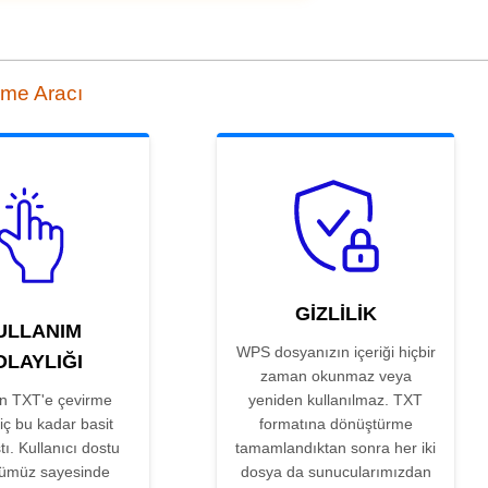
rme Aracı
GIZLILIK
ULLANIM
WPS dosyanızın içeriği hiçbir
OLAYLIĞI
zaman okunmaz veya
n TXT'e çevirme
yeniden kullanılmaz. TXT
hiç bu kadar basit
formatına dönüştürme
ı. Kullanıcı dostu
tamamlandıktan sonra her iki
ümüz sayesinde
dosya da sunucularımızdan