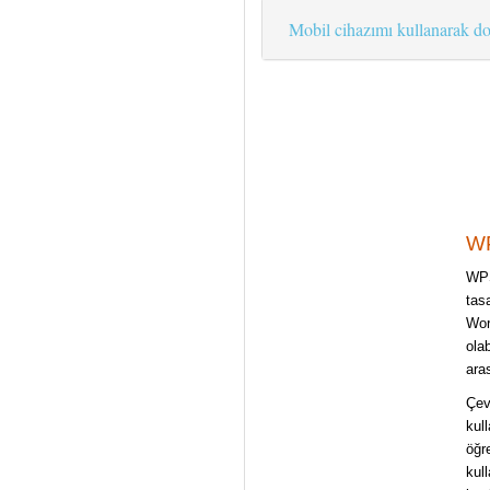
Mobil cihazımı kullanarak do
WP
WPS
tas
Work
olab
ara
Çev
kul
öğr
kull