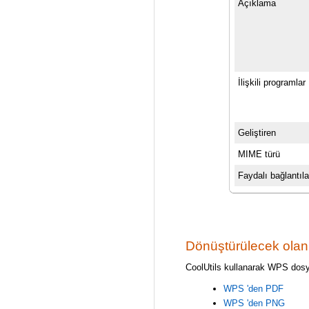
Açıklama
İlişkili programlar
Geliştiren
MIME türü
Faydalı bağlantıla
Dönüştürülecek ola
CoolUtils kullanarak WPS dosy
WPS 'den PDF
WPS 'den PNG