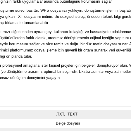
riğinizin farklı uygulamalar arasında bütünlüğünü korumasını sağlar.
üştürme süreci basittir: WPS dosyanızı yükleyin, dönüştürme işlemini başlat
aya çıkan TXT dosyasını indirin. Bu sezgisel süreç, önceden teknik bilgi gere
kaç tıklama ile tamamlanabilir.
cımızı diğerlerinden ayıran şey, kullanıcı kolaylığı ve hassasiyete odaklanmas
üştürücülerden farklı olarak, aracımız dönüştürmenin orijinal içeriğin yapısını
eyde korumasını sağlar ve size temiz ve doğru bir düz metin dosyası sunar. A
rimiçi platformumuz dosya işleme için güvenli bir ortam sunarak veri güvenliği
iliği ön planda tutar.
er profesyonel amaçlarla ister kişisel projeler için belgeleri dönüştürüyor olun
'ye dönüştürme aracımız optimal bir seçimdir. Ekstra adımlar veya zahmetle
unsuz dönüşüm deneyimini yaşayın.
.TXT, .TEXT
Belge dosyası