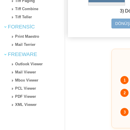
Tiff Paging
Tiff Combine
3) D
Tiff Teller
DÖNÜŞT
FORENSIC
Print Maestro
Mail Terrier
FREEWARE
Outlook Viewer
Mail Viewer
1
Mbox Viewer
PCL Viewer
2
PDF Viewer
XML Viewer
3