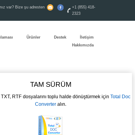
nız var? Bize şu adresten
+1 (855) 418-
2323
ulaması
Ürünler
Destek
İletişim
Hakkımızda
TAM SÜRÜM
XT, RTF dosyalarını toplu halde dönüştürmek için
Total Doc
Converter
alın.