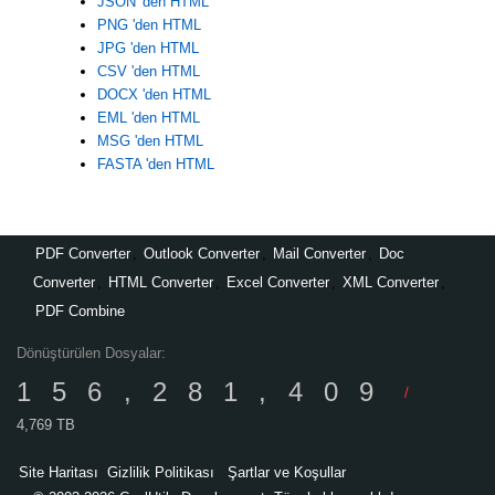
JSON 'den HTML
PNG 'den HTML
JPG 'den HTML
CSV 'den HTML
DOCX 'den HTML
EML 'den HTML
MSG 'den HTML
FASTA 'den HTML
PDF Converter
,
Outlook Converter
,
Mail Converter
,
Doc
Converter
,
HTML Converter
,
Excel Converter
,
XML Converter
,
PDF Combine
Dönüştürülen Dosyalar:
156,281,409
/
4,769 TB
Site Haritası
Gizlilik Politikası
Şartlar ve Koşullar