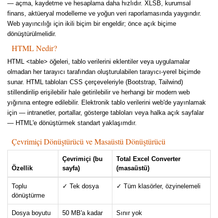
— açma, kaydetme ve hesaplama daha hızlıdır. XLSB, kurumsal
finans, aktüeryal modelleme ve yoğun veri raporlamasında yaygındır.
Web yayıncılığı için ikili biçim bir engeldir; önce açık biçime
dönüştürülmelidir.
HTML Nedir?
HTML <table> öğeleri, tablo verilerini eklentiler veya uygulamalar
olmadan her tarayıcı tarafından oluşturulabilen tarayıcı-yerel biçimde
sunar. HTML tabloları CSS çerçeveleriyle (Bootstrap, Tailwind)
stillendirilip erişilebilir hale getirilebilir ve herhangi bir modern web
yığınına entegre edilebilir. Elektronik tablo verilerini web'de yayınlamak
için — intranetler, portallar, gösterge tabloları veya halka açık sayfalar
— HTML'e dönüştürmek standart yaklaşımdır.
Çevrimiçi Dönüştürücü ve Masaüstü Dönüştürücü
Çevrimiçi (bu
Total Excel Converter
Özellik
sayfa)
(masaüstü)
Toplu
✓ Tek dosya
✓ Tüm klasörler, özyinelemeli
dönüştürme
Dosya boyutu
50 MB'a kadar
Sınır yok