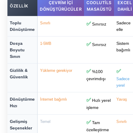
ÇEVRIM İÇI
COOLUTILS
EXCEL
ÖZELLIK
DÖNÜŞTÜRÜCÜLER
MASAÜSTÜ
DAHILI
Toplu
Sadece
Sınırlı
✅
Sınırsız
Dönüştürme
elle
Dosya
Sistem
1-5MB
✅
Sınırsız
Boyutu
bağımlı
Sınırı
Gizlilik &
Yükleme gerekiyor
✅
✅
%100
Güvenlik
çevrimdışı
Sadece
yerel
Dönüştürme
İnternet bağımlı
✅
Yavaş
Hızlı yerel
Hızı
işleme
Gelişmiş
Temel
✅
Sınırlı
Tam
Seçenekler
özelleştirme