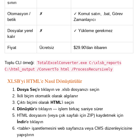
sınırı
Otomasyon /
✗
✓ Komut satırı, .bat, Görev
betik
Zamanlayıcı
Dosyalar yerel
✗
✓ Yükleme gerekmez
kalır
Fiyat
Ücretsiz
$29.90'dan itibaren
Toplu CLI örneği:
TotalExcelConverter.exe C:\xlsb_reports
C:\html_output /ConvertTo html /ProcessRecursively
XLSB'yi HTML'e Nasıl Dönüştürülür
Dosya Seç
'e tıklayın ve .xlsb dosyanızı seçin
İkili biçim otomatik olarak algılanır
Çıktı biçimi olarak
HTML
'i seçin
Dönüştür
'e tıklayın — işlem birkaç saniye sürer
HTML dosyasını (veya çok sayfalı için ZIP) kaydetmek için
İndir
'e tıklayın
<table> işaretlemesini web sayfanıza veya CMS düzenleyicisine
yapıştırın