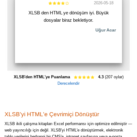
2026-05-18
XLSB den HTML ye dönüşüm iyi. Büyük
dosyalar biraz bekletiyor.
Uğur Acar
XLSB'den HTML'ye Puanlama
4.3
(207 oylar)
Derecelendir
XLSB'yi HTML'e Çevrimiçi Dönüştür
XLSB ikili çalışma kitapları Excel performansı için optimize edilmiştir —
web yayıncılığı için değil. XLSB'yi HTML'e dönüştürmek, elektronik
tablo verilerini herhangi bir CMS'e, intranet sayfasına veya e-posta