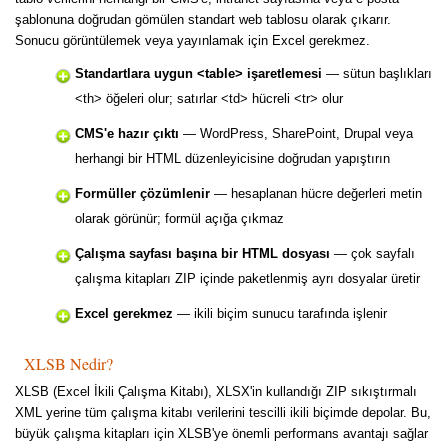
şablonuna doğrudan gömülen standart web tablosu olarak çıkarır.
Sonucu görüntülemek veya yayınlamak için Excel gerekmez.
Standartlara uygun <table> işaretlemesi
— sütun başlıkları
<th> öğeleri olur; satırlar <td> hücreli <tr> olur
CMS'e hazır çıktı
— WordPress, SharePoint, Drupal veya
herhangi bir HTML düzenleyicisine doğrudan yapıştırın
Formüller çözümlenir
— hesaplanan hücre değerleri metin
olarak görünür; formül açığa çıkmaz
Çalışma sayfası başına bir HTML dosyası
— çok sayfalı
çalışma kitapları ZIP içinde paketlenmiş ayrı dosyalar üretir
Excel gerekmez
— ikili biçim sunucu tarafında işlenir
XLSB Nedir?
XLSB (Excel İkili Çalışma Kitabı), XLSX'in kullandığı ZIP sıkıştırmalı
XML yerine tüm çalışma kitabı verilerini tescilli ikili biçimde depolar. Bu,
büyük çalışma kitapları için XLSB'ye önemli performans avantajı sağlar