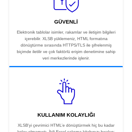
GÜVENLI
Elektronik tablolar isimler, rakamlar ve iletişim bilgileri
içerebilir. XLSB yüklemeniz, HTML formatına
dönüştürme sırasında HTTPS/TLS ile şifrelenmiş
biçimde iletilir ve çok faktörlü erişim denetimine sahip
veri merkezlerinde işlenir.
KULLANIM KOLAYLIĞI
XLSB’yi çevrimici HTML’e dönüştürmek hiç bu kadar
kolay olmamıştı. İkili Excel çalışma kitabınızı bırakın;