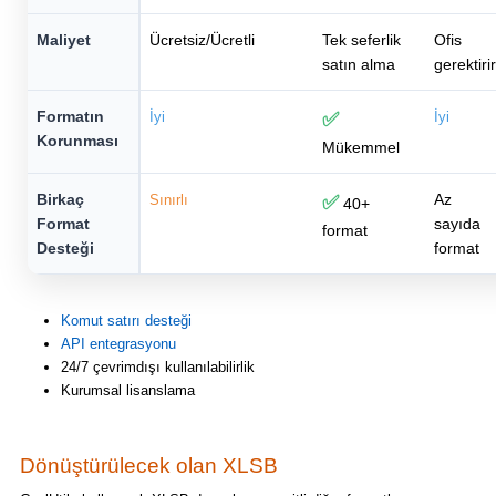
Maliyet
Ücretsiz/Ücretli
Tek seferlik
Ofis
satın alma
gerektirir
Formatın
İyi
✅
İyi
Korunması
Mükemmel
Birkaç
Az
Sınırlı
✅
40+
Format
sayıda
format
Desteği
format
Komut satırı desteği
API entegrasyonu
24/7 çevrimdışı kullanılabilirlik
Kurumsal lisanslama
Dönüştürülecek olan XLSB