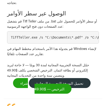
تحتاجه.
الوصول عبر سطر الأوامر
قم بتشغيل Tiff Teller من ملف .bat أو سطر الأوامر للحصول على
عدد الصفحات دون فتح الواجهة الرسومية:
TiffTeller.exe /s "C:\Documents\*.pdf" /o "C:\Repo
قم بجدولة هذا الأمر باستخدام مخطط المهام في Windows لإنشاء
تقارير عدد الصفحات تلقائيًا.
حمّل النسخة التجريبية المجانية لمدة 30 يومًا — لا حاجة لبريد
إلكتروني أو بطاقة ائتمان. الترخيص الشخصي يكلف $49.90
ويتضمن سنة واحدة من التحديثات المجانية.
تحميل النسخة التجريبية المجانية
شراء
الترخيص — $49.90