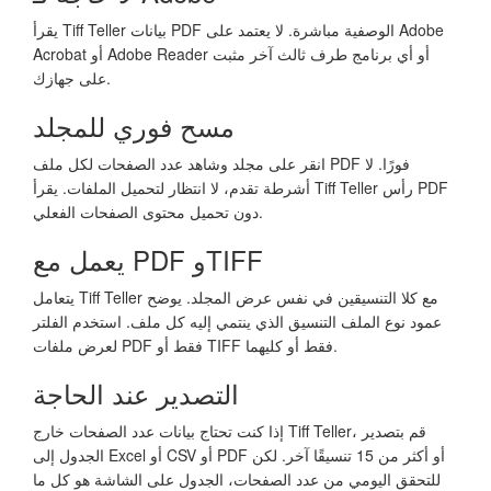
يقرأ Tiff Teller بيانات PDF الوصفية مباشرة. لا يعتمد على Adobe
Acrobat أو Adobe Reader أو أي برنامج طرف ثالث آخر مثبت
على جهازك.
مسح فوري للمجلد
انقر على مجلد وشاهد عدد الصفحات لكل ملف PDF فورًا. لا
أشرطة تقدم، لا انتظار لتحميل الملفات. يقرأ Tiff Teller رأس PDF
دون تحميل محتوى الصفحات الفعلي.
يعمل مع PDF وTIFF
يتعامل Tiff Teller مع كلا التنسيقين في نفس عرض المجلد. يوضح
عمود نوع الملف التنسيق الذي ينتمي إليه كل ملف. استخدم الفلتر
لعرض ملفات PDF فقط أو TIFF فقط أو كليهما.
التصدير عند الحاجة
إذا كنت تحتاج بيانات عدد الصفحات خارج Tiff Teller، قم بتصدير
الجدول إلى Excel أو CSV أو PDF أو أكثر من 15 تنسيقًا آخر. لكن
للتحقق اليومي من عدد الصفحات، الجدول على الشاشة هو كل ما