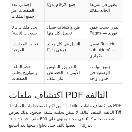
يظهر في شريط
جمع الأرقام يدويًا
إجمالي عدد
الحالة تلقائيًا
الصفحات عبر
جميع الملفات
الفرز حسب عمود
فتح واكتشاف فشل
إيجاد ملفات بـ 0
Pages — فوري
تحميل كل منها
صفحات (تالفة)
تفعيل "Include
التنقل في كل مجلد
فحص المجلدات
subfolders" —
فرعي يدويًا
الفرعية
تكراري
جميع البيانات
النقر بزر الماوس
حجم الملف
الوصفية في
الأيمن → الخصائص
والتواريخ بجانب
جدول واحد
لكل ملف
الصفحات
اكتشاف ملفات PDF التالفة
من أكثر الاستخدامات العملية لـ Tiff Teller هو اكتشاف ملفات PDF
التالفة. الملف التالف لا يمكن تحليله بشكل صحيح، لذلك يعرض Tiff
Teller عدد صفحاته كـ 0. في مجلد يحتوي على 500 ملف، قد لا
تدرك أن بعضها تالف حتى تحاول فتحها بعد أسابيع.