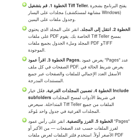
يفتح البرنامج بشجرة
الخطوة 1. قم بتشغيل Tiff Teller.
مجلدات على اليسار (مشابهة لمستكشف Windows)
وجدول ملفات على اليمين.
الخطوة 2. انتقل إلى المجلد.
انقر على المجلد الذي يحتوي
على ملفات PDF الخاصة بك. يقوم Tiff Teller بمسح
المجلد وملء الجدول بجميع ملفات PDF وTIFF
الموجودة.
يعرض عمود "Pages" عدد
الخطوة 3. اقرأ عمود Pages.
الصفحات في كل ملف PDF. يعرض شريط الحالة في
الأسفل العدد الإجمالي للملفات والصفحات عبر جميع
المستندات المدرجة.
Include
فعّل خيار
الخطوة 4. تضمين المجلدات الفرعية.
في شريط الأدوات لمسح المجلدات
subfolders
المتداخلة. سيعرض Tiff Teller الملفات من جميع
المجلدات الفرعية في جدول واحد مُوحّد.
الخطوة 5. الفرز والتصفية.
انقر على رأس عمود "Pages"
لفرز الملفات حسب عدد الصفحات — من الأكبر أو
الأصغر أولاً. استخدم فلتر الملفات لعرض ملفات PDF