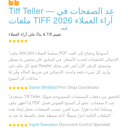
Tiff Teller — عد الصفحات في
ملفات TIFF آراء العملاء 2026
قيمه
تقييم 4.7/5 بناءً على آراء العملاء
"يسلمنا العملاء 200-300 ملف PDF أسبوعيًا ونحتاج إلى العدد
الإجمالي للصفحات لتحديد الأسعار. في السابق كان شخص ما يضطر
لفتح كل ملف في Reader وتسجيل الرقم. الآن أنقر على مجلد
وأرى كل شيء دفعة واحدة. الإجمالي في شريط الحالة وفّر لنا
ساعات كل أسبوع."
Daniel Whitfield
Print Shop Coordinator
"نستخدم Tiff Teller للتحقق من دفعات المستندات الممسوحة ضوئيًا.
إذا أظهر ملف PDF عدد 0 صفحات، نعلم أن المسح الضوئي فشل
ويمكننا إعادته فورًا. ميزة الفرز حسب الصفحات تجعل إيجاد هذه
الملفات التالفة أمرًا بسيطًا. أداة بسيطة تفعل بالضبط ما تعد به."
Ingrid Svensson
Document Control Specialist