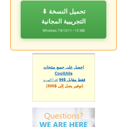
⬇ تحميل النسخة
التجريبية المجانية
Windows 7/8/10/11 • 15 MB
احصل على جميع منتجات
CoolUtils
فقط مقابل $99
اقرأ المزيد
(توفير يصل إلى $500)