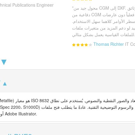
hnical Publications Engineer
"محول جيد من CGM إلى DXF. استخدمته لترحيل أرشيف وثائق
دفاعية من CGM إلى تنسيق يمكن لمهندسينا فتحه فعلياً دون عارضات
ر الأوامر كلاهما سهل الاستخدام.
و دعم المزيد من متغيرات ملفات CGM، لكن
شكل مثالي."
Thomas Richter
IT Co
الأسئلة الشائ
ما ه
 (Computer Graphics Metafile
باهظة الثمن مثل CorelDRAW أو Adobe Illustrator.