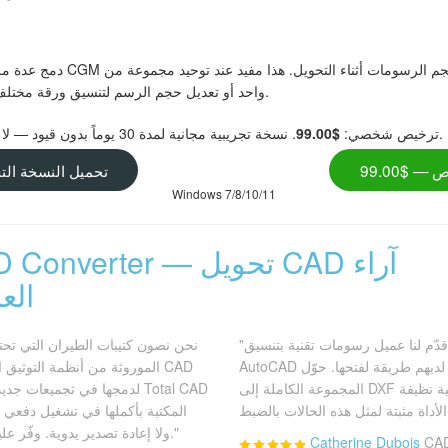
الرسوم التوضيحية في مستند DXF واحد أو تعديل حجم الرسم لتنسيق ورقة مختلف.
. نسخة تجريبية مجانية لمدة 30 يوماً بدون قيود — لا حاجة لبريد إلكتروني أو بطاقة ائتمان.
ترخيص شخصي:
$99.00
— $99.00
تحميل النسخة التج
Windows 7/8/10/11
Total CAD Converter — ت
العمل
"قدّم لنا عميل رسومات تقنية بتنسيق CGM. يعمل مصممونا حصرياً في
AutoCAD ولم يكن لديهم طريقة لفتحها. حوّل Total CAD Converter
المجموعة الكاملة إلى DXF في دقائق. جاءت الهندسة المتجهية نظيفة
CorelDRAW، ولا إعادة تصدير يدوية. وفّر علينا أسابيع من العمل."
Catherine Dubois
CAD