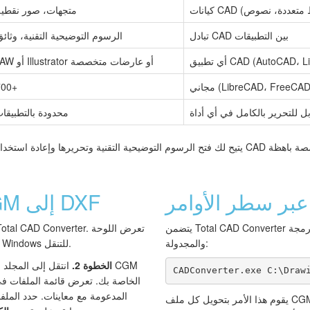
متجهات، صور نقطي
تبادل CAD بين التطبيقات
الرسوم التوضيحية التقنية، وثائ
CorelDRAW أو Illustrator أو عارضات متخصصة
700+
محدودة بالتطبيقات
عبر سطر الأوامر
كيفية تحويل CGM إلى DXF
يتضمن Total CAD Converter واجهة سطر أوامر للعمليات المبرمجة
والمجدولة:
اليسرى شجرة مجلدات Windows للتنقل.
الخطوة 2.
انتقل إلى المجلد ا
CADConverter.exe C:\Draw
الخاصة بك. تعرض قائمة الملفات ف
المدعومة مع معاينات. حدد الملفات
يقوم هذا الأمر بتحويل كل ملف CGM في المجلد المصدر إلى DXF.