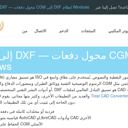
عدة؟ تصل إلينا عبر
تحويل CGM إلى DXF — محول دفعات CGM إلى DXF لنظام Windows
وتر المكتبي
المنتجات
الدعم
الاتصال
من
لنظا
ics Metafile
الرسوم التوضيحية التقنية ووثائق الطيران ومنشورات الدفاع وكتالوجات القطع. المشكلة: فت
Total CAD Converte
وLibreCAD وDraftSight وFreeCAD والعديد من التطبيقات الأخرى، وكثير منها مجاني. يقوم
دفعات، على نظام Windows، دون الحاجة إلى تثبيت أي من تلك التطبيقات المكلفة.
تحويل ملفات CGM فردية أو مجلدات كاملة في دف
إخراج ملفات DXF قياسية متوافقة مع AutoCAD وLibreCAD وأدوات CAD الأخرى
الحفاظ على الهندسة المتجهة من رسم CGM الأصلي