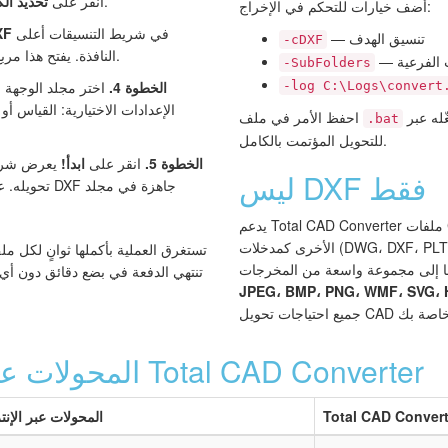
لتحديد المجلد بأكمله.
انقر على
تحديد ال
أضف خيارات للتحكم في الإخراج:
في شريط التنسيقات أعلى
XF
— تنسيق الهدف
-cDXF
النافذة. يفتح هذا مربع حوار إعدادات التحويل.
 الفرعية
-SubFolders
الخطوة 4.
اختر مجلد الوجهة ل
-log C:\Logs\convert
الإعدادات الاختيارية: القياس أو
وشغّله عبر Windows Task Scheduler
احفظ الأمر في ملف
.bat
للتحويل المؤتمت بالكامل.
الخطوة 5.
انقر على
ابدأ!
يعرض شريط
ليس DXF فقط
تحويله. عند ال
يدعم Total CAD Converter ملفات CGM والعديد من تنسيقات CAD
الأخرى كمدخلات (DWG، DXF، PLT، HPGL، SVG، WMF، وغيرها)
المحولات عبر الإنترنت مقابل Total CAD Converter
Total CAD Convert
المحولات عبر الإنت