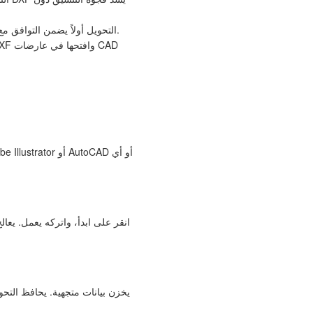
بعض سير عمل الرسم تقبل DXF لكن ليس CGM. التحويل أولاً يضمن التوافق مع جهاز الإخراج أو خدمة الطباعة.