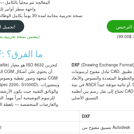
المعالجة تتم محلياً بالكامل — 
واجهة سطر أوامر للع
نسخة تجريبية مجانية لمدة 30 يوماً بكامل الوظائف، دون الحاجة إلى تسجيل
 الترخيص
تحميل الآن!
(يتضمن نسخة تجريبية مجانية لمدة 30 يوماً)
CGM مقابل DXF: ما الفرق؟
Drawing Exchange Forma) أنشأته شركة Autodesk كتنسيق
DXF
( Metafile
تبادل مفتوح لرسومات CAD. كل تطبيق CAD يقرأ DXF. يخزن كيانات
الر
الخطوط المتعددة والنصوص والأبعاد
متجهة وصور نقطية ونصوص من
في بنية ASCII أو ثنائية موثقة جيداً. DXF هو التنسيق المفضل عندما
تحتاج إلى نقل رسم بين أنظمة CAD مختلفة أو فتحه في أداة لا تدعم
التنسيق الأصلي.
للرسوم التوضيحية أمراً مهماً. ا
التي تقرأه — Corel وAdobe والعارضات المتخصصة — باهظة الثمن.
DXF
تنسيق مفتوح من Autodesk
2