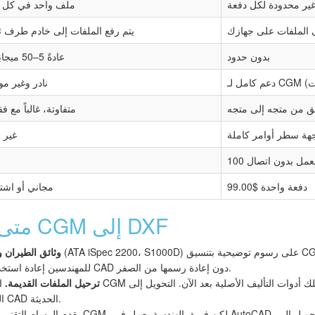
ير محدودة لكل دفعة
ملف واحد في كل 
 الملفات على جهازك
يتم رفع الملفات إلى خادم طرف ث
بدون حدود
عادةً 5–50 ميجابايت
نادر وغير مو
ق من متجه إلى متجه
متفاوتة، غالباً مع ف
هة سطر أوامر كاملة
غير 
دفعة واحدة $99.00
مجاني أو اشت
متى تحتاج إلى تحويل CGM إلى DXF
وثائق الطيران و
للمهندسين إعادة استخدام هذه الرسومات في أنظمة CAD دون إعادة رسمها من الصفر.
ترحيل الملفات القديمة.
المؤس
الرسومات في متناول تطبيقات CAD الحديثة.