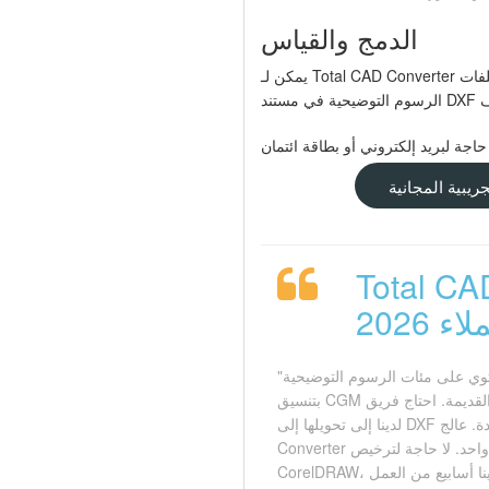
الدمج والقياس
يمكن لـ Total CAD Converter دمج عدة ملفات CGM في ملف إخراج واحد، وتغيير حجم الرسومات أثناء التحويل. هذا مفيد عند توحيد مجموعة من
ريبية المجانية
حويل CAD آراء
اء 2026
"نحن نصون كتيبات الطيران التي تحتوي على مئات الرسوم التوضيحية
بتنسيق CGM الموروثة من أنظمة التوثيق القديمة. احتاج فريق CAD
لدينا إلى تحويلها إلى DXF لدمجها في تجميعات جديدة. عالج Total CAD
Converter المكتبة بأكملها في تشغيل دفعي واحد. لا حاجة لترخيص