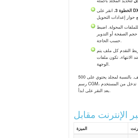
كل
D
انقر على
الخطوة 3.
لملفات المحولة. اضبط
 حجم الصفحة أو التدوير
حسب الحاجة.
 التقدم كل ملف يتم
انتهاء، تكون ملفات DXF جاهزة في مجلد
الوجهة.
تستغرق العملية بأكملها ثوانٍ لكل ملف. بالنسبة لمجلد يحتوي على 500
رسم CGM، تنتهي الدفعة في بضع دقائق دون أي تدخل من المستخدم
بعد النقر على ابدأ.
رنت
الميزة