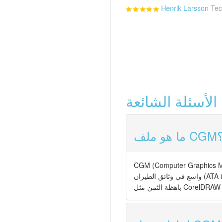
Henrik Larsson
Tec
عة ▼
و ملف CGM؟
CGM) هو معيار ISO 8632 للرسومات المتجهة ثنائية الأبعاد والصور النقطية والنصوص. يُستخدم على نطاق
واسع في وثائق الطيران (ATA iSpec 2200، S1000D) ومنشورات الدفاع والرسوم التوضيحية التقنية. عادةً ما يتطلب فتح ملفات CGM برامج