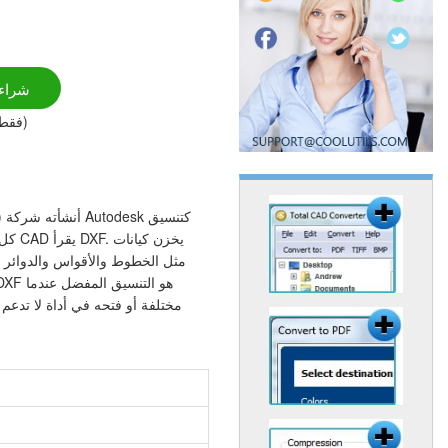
شراء
(فقط $99.00)
(t
مثل الخطوط والأقواس والدوائر و