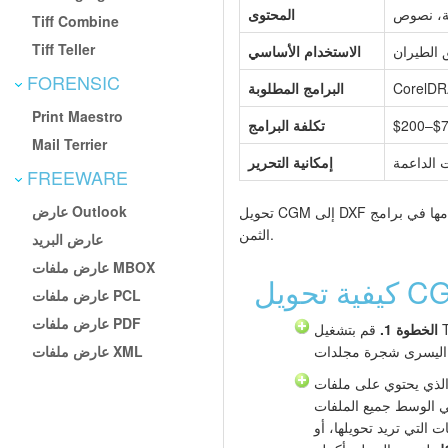
ة، نصوص
المحتوى
Tiff Combine
Tiff Teller
ق الطيران
الاستخدام الأساسي
FORENSIC
البرامج المطلوبة
Print Maestro
$200–$
تكلفة البرامج
Mail Terrier
 الداعمة
إمكانية التحرير
FREEWARE
عارض Outlook
تحويل CGM إلى DXF يتيح لك فتح الرسوم التوضيحية التقنية وتحريرها وإعادة استخدامها في برامج CAD القياسية دون شراء أدوات متخصصة باهظة
الثمن.
عارض البريد
عارض ملفات MBOX
عارض ملفات PCL
عارض ملفات PDF
الخطوة 1.
قم بتشغيل Total CAD Converter. تعرض اللوحة
عارض ملفات XML
لذي يحتوي على ملفات CGM
ي الوسط جميع الملفات
 التي تريد تحويلها، أو