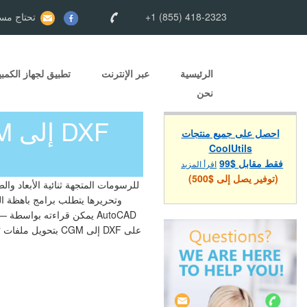
+1 (855) 418-2323
تحتاج مسا
الرئيسية
عبر الإنترنت
تطبيق لجهاز الكمبي
نحن
احصل على جميع منتجات
CoolUtils
فقط مقابل $99
اقرأ المزيد
(توفير يصل إلى $500)
بتحويل ملفات CGM إلى DXF على
r