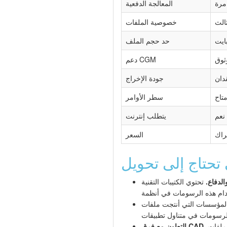
مرة
المعالجة الدفعية
الث
خصوصية الملفات
حد حجم الملف
ثوق
دعم CGM
قدان
جودة الإخراج
متاح
سطر الأوامر
نعم
يتطلب إنترنت
راك
السعر
الدفاع.
تحتوي الكتيبات التقنية (ATA iSpec 2200، S1000D) على رسوم توضيحية بتنسيق CGM. التحويل إلى DXF يتيح
سات التي أنتجت ملفات CGM منذ سنوات قد لا تمتلك أدوات التأليف الأصلية بعد الآن. التحويل إلى DXF يجعل
يقدم الرسام التقني ملفات CGM، لكن فريق الهندسة يعمل في AutoCAD. التحويل إلى DXF يسد فجوة التنسيق دون
التعاون مع فرق CAD.