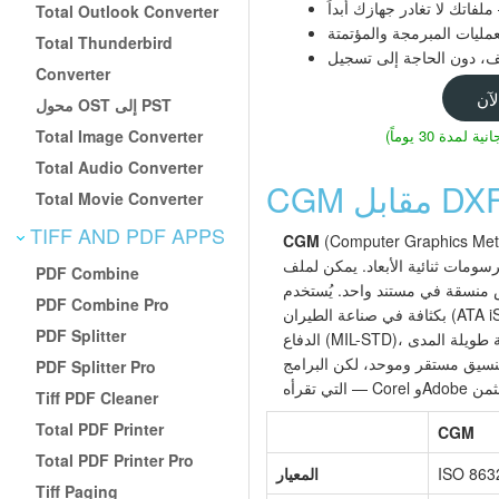
ملفاتك لا تغادر جهازك أبداً
Total Outlook Converter
مليات المبرمجة والمؤتمتة
Total Thunderbird
Converter
محول OST إلى PST
Total Image Converter
Total Audio Converter
Total Movie Converter
TIFF AND PDF APPS
Computer Graphics) هو معيار ISO 8632 لتخزين
CGM
سومات ثنائية الأبعاد. يمكن لملف CGM أن يحتوي على أشكال
PDF Combine
سقة في مستند واحد. يُستخدم CGM
PDF Combine Pro
بكثافة في صناعة الطيران (ATA iSpec 2200، S1000D)، ومنشورات
PDF Splitter
الدفاع (MIL-STD)، والوثائق التقنية حيث يكون الأرشفة طويلة المدى
لتنسيق مستقر وموحد، لكن البرامج
PDF Splitter Pro
Tiff PDF Cleaner
Total PDF Printer
CGM
Total PDF Printer Pro
ISO 863
المعيار
Tiff Paging