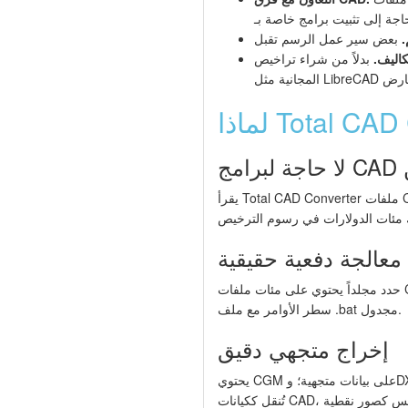
.
اليف.
بدلاً من شراء تراخيص CorelDRAW أو Adobe Illustrator لعرض ملفات CGM، حوّلها إلى DXF وافتحها في عارضات CAD
Total CAD Con
ن
يقرأ Total CAD Converter ملفات CGM مباشرة باستخدام محركه الخاص. لا تحتاج إلى تثبيت CorelDRAW أو Adobe Illustrator أو AutoCAD أو أي
معالجة دفعية حقيقية
حدد مجلداً يحتوي على مئات ملفات CGM، انقر على ابدأ، واتركه يعمل. يعالج المحول الدفعة بأكملها دون تدخل المستخدم. للمهام المتكررة، استخدم
سطر الأوامر مع ملف .bat مجدول.
إخراج متجهي دقيق
يحتوي CGM على بيانات متجهية؛ وDXF يخزن بيانات متجهية. يحافظ التحويل على الدقة الهندسية — الخطوط والأقواس والخطوط المتعددة والنصوص