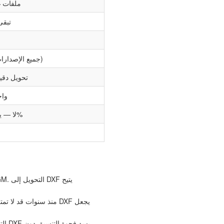
ملفات غ
تبقى
دعم كامل لـ CGM (جميع الإصدارات)
تحويل دقي
واج
لا — يعمل بدون اتصال 100%