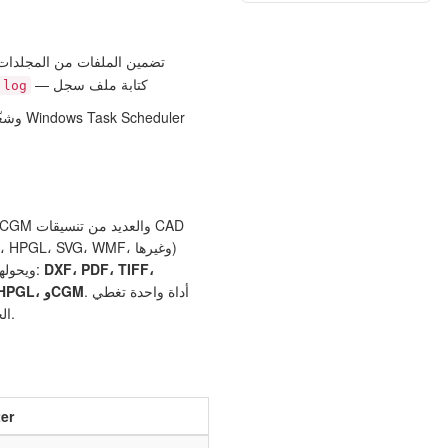
— تضمين الملفات من المجلدات
— كتابة ملف سجل
.log
DXF، PDF، TIFF،
ويحولها إلى مجموعة واسعة من المخرجات:
. أداة واحدة تغطي
JPEG، BMP، PNG، WMF، SVG، HPGL، وCGM
جميع احتياجات تحويل CAD الخاصة بك.
er