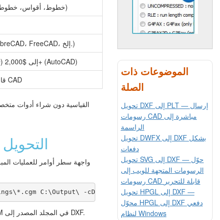
كيانات CAD (خطوط، أقواس، خطوط متعددة، نصوص)
أي تطبيق CAD (AutoCAD، LibreCAD، FreeCAD، إلخ.)
مجاني (LibreCAD، FreeCAD) إلى $2,000+ (AutoCAD)
الموضوعات ذات
قابل للتحرير بالكامل في أي أداة CAD
الصلة
تحويل DXF إلى PLT — إرسال
رسومات CAD مباشرة إلى
الراسمة
تحويل DWFX إلى DXF بشكل
التحويل 
دفعات
تحويل SVG إلى DXF — حوّل
الرسومات المتجهة للويب إلى
رسومات CAD قابلة للتحرير
تحويل HPGL إلى DXF —
ings\*.cgm C:\Output\ -cDXF
محوّل HPGL إلى DXF دفعي
لنظام Windows