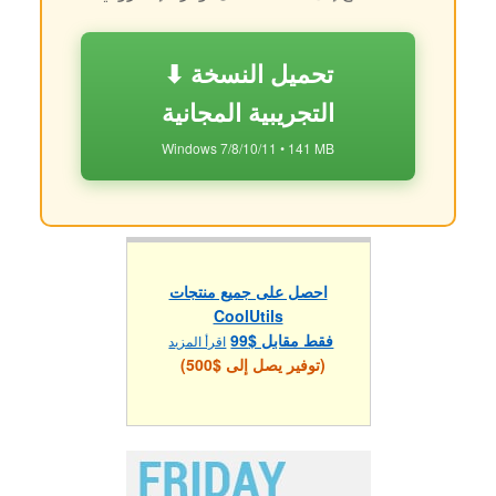
⬇ تحميل النسخة
التجريبية المجانية
Windows 7/8/10/11 • 141 MB
احصل على جميع منتجات
CoolUtils
فقط مقابل $99
اقرأ المزيد
(توفير يصل إلى $500)