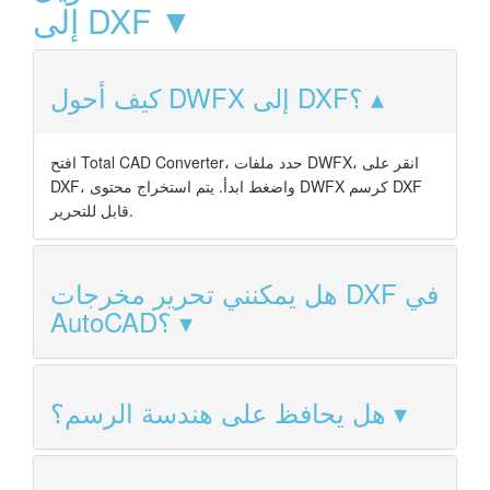
إلى DXF ▼
كيف أحول DWFX إلى DXF؟
افتح Total CAD Converter، حدد ملفات DWFX، انقر على
DXF، واضغط ابدأ. يتم استخراج محتوى DWFX كرسم DXF
قابل للتحرير.
هل يمكنني تحرير مخرجات DXF في
AutoCAD؟
هل يحافظ على هندسة الرسم؟