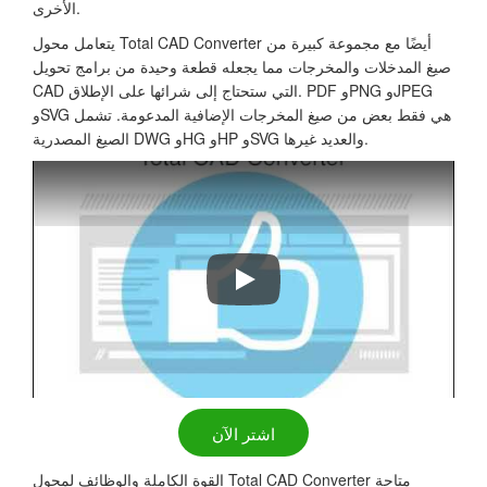
الأخرى.
يتعامل محول Total CAD Converter أيضًا مع مجموعة كبيرة من
صيغ المدخلات والمخرجات مما يجعله قطعة وحيدة من برامج تحويل
CAD التي ستحتاج إلى شرائها على الإطلاق. PDF وPNG وJPEG
وSVG هي فقط بعض من صيغ المخرجات الإضافية المدعومة. تشمل
الصيغ المصدرية DWG وHG وHP وSVG والعديد غيرها.
Total CAD Converter
اشتر الآن
القوة الكاملة والوظائف لمحول Total CAD Converter متاحة