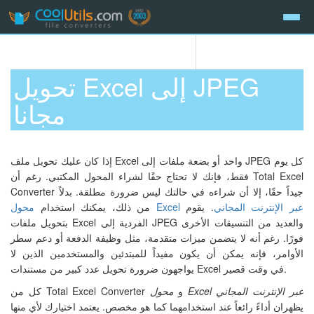
تحويل Excel إلى JPEG
مجانا
إذا كان عليك تحويل ملف Excel واحد أو بضعة ملفات إلى JPEG كل يوم
فقط، فإنك لا تحتاج حقًا لشراء المحول المكتبي. رغم أن Total Excel
Converter جيداً حقًا، إلا أن شراءه في حالتك ليس ضرورة مطلقة. بدلاً
محول Excel عبر الإنترنت المجاني
. يقوم
من ذلك، يمكنك استخدام
بتحويل ملفات Excel الفردية إلى JPEG والعديد من التنسيقات الأخرى
فورًا. رغم أنه لا يتضمن ميزات متقدمة، مثل وظيفة الدفعة أو دعم سطر
الأوامر، فإنه يمكن أن يكون مفيداً للمبتدئين والمستخدمين الذين لا
يواجهون ضرورة تحويل عدد كبير من مستندات Excel في وقت قصير.
محول Excel عبر الإنترنت المجاني
كل من Total Excel Converter و
يظهران أداءً رائعاً عند استخدامهما كما هو مخصص. يعتمد اختيارك لأي منها