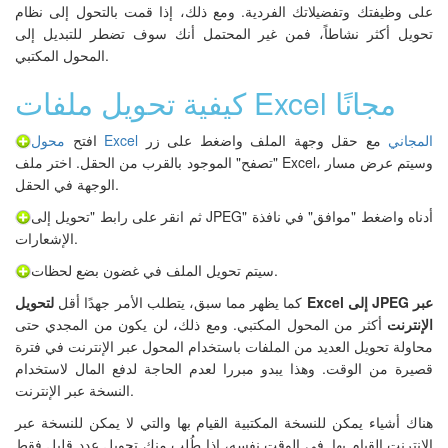
على وظيفتك وتفضيلاتك الفردية. ومع ذلك، إذا قمت بالتحول إلى نظام
تحويل أكثر نشاطاً، فمن غير المحتمل أنك سوف تضطر للتبديل إلى
المحول المكتبي.
كيفية تحويل ملفات Excel مجانًا
محول Excel المجاني
مع حقل وجهة الملف واضغط على زر
افتح
"تصفح" الموجود بالقرب من الحقل. اختر ملف Excel، وسيتم عرض مسار
الوجهة في الحقل.
ثم انقر على رابط "تحويل إلى JPEG" أدناه واضغط "موافق" في نافذة
الإشعارات.
سيتم تحويل الملف في غضون بضع لحظات.
كما يظهر مما سبق، يتطلب الأمر جهدًا أقل
لتحويل Excel إلى JPEG عبر
الإنترنت
أكثر من المحول المكتبي. ومع ذلك، لن يكون من المجدي حتى
محاولة تحويل العديد من الملفات باستخدام المحول عبر الإنترنت في فترة
قصيرة من الوقت. وهذا يبدو مبررا لعدم الحاجة لدفع المال لاستخدام
النسخة عبر الإنترنت.
هناك أشياء يمكن للنسخة المكتبية القيام بها والتي لا يمكن للنسخة عبر
الإنترنت القيام بها. في الوقت نفسه، إذا طُلب منك تحويل عدد قليل فقط