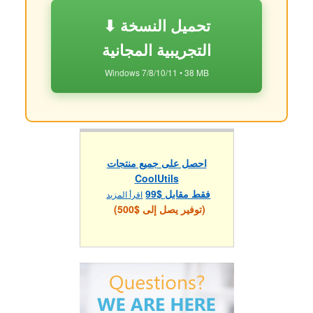
⬇ تحميل النسخة
التجريبية المجانية
Windows 7/8/10/11 • 38 MB
احصل على جميع منتجات
CoolUtils
فقط مقابل $99
اقرأ المزيد
(توفير يصل إلى $500)