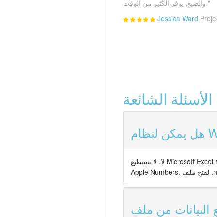
والصيغ. يوفر الكثير من الوقت."
Jessica Ward
Proje
عة ▼
لا. لا يستطيع Microsoft Excel ولا LibreOffice قراءة ملفات .numbers. يستخدم هذا التنسيق بنية خاصة قائمة على Protobuf لا يفهمها سوى