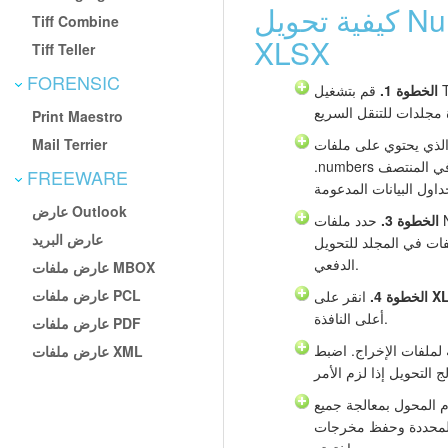
كيفية تحويل Numbers إلى
Tiff Combine
XLSX
Tiff Teller
FORENSIC
الخطوة 1.
قم بتشغيل Total Excel Converter. يعرض اللوح
Print Maestro
Mail Terrier
الذي يحتوي على ملفات
.numbers الخاصة بك. تعرض قائمة الملفات في المنتصف
FREEWARE
عارض Outlook
الخطوة 3.
عارض البريد
فات في المجلد للتحويل
الدفعي.
عارض ملفات MBOX
عارض ملفات PCL
X
انقر على
الخطوة 4.
أعلى النافذة.
عارض ملفات PDF
 لملفات الإخراج. اضبط
عارض ملفات XML
م المحول بمعالجة جميع
ة وحفظ مخرجات XLSX في المجلد الذي
اخترته.