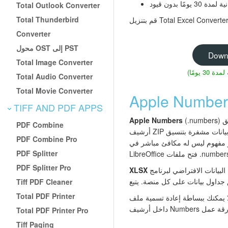
ومًا بدون قيود
Total Outlook Converter
Total Thunderbird
Converter
محول OST إلى PST
Down
Total Image Converter
Total Audio Converter
Total Movie Converter
TIFF AND PDF APPS
‏(.numbers) هو تنسيق جداول البيانات المستخدم في تطبيق Numbers من Apple على macOS وiOS وiCloud. داخليًا، هو
Apple Numbers
PDF Combine
أرشيف ZIP يحتوي على ملفات بيانات مشفرة بتنسيق Protobuf. يستخدم Numbers تخطيطًا قائمًا على لوحة الرسم حيث يمكن وضع عدة جداول
PDF Combine Pro
Ex. لا يُدعم هذا التنسيق أصلاً على Windows: لا يستطيع Microsoft Excel ولا
PDF Splitter
LibreOf فتح ملفات .numbers.
PDF Splitter Pro
هو تنسيق جداول البيانات الافتراضي لبرنامج Microsoft Excel منذ الإصدار 2007. يستخدم داخليًا XML مضغوطًا بتنسيق ZIP ويدعمه عمليًا
XLSX
Tiff PDF Cleaner
Total PDF Printer
number إلى .xlsx. يجب أن يقوم المحول المناسب بتحليل بيانات Protobuf
Total PDF Printer Pro
Tiff Paging