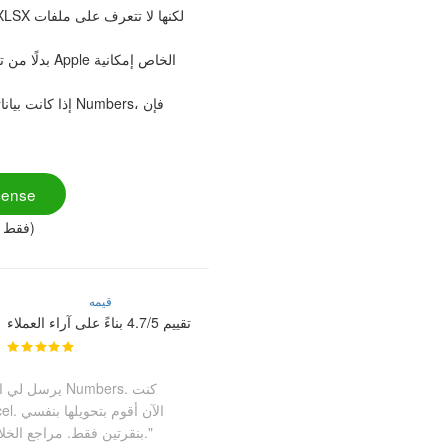
cense
($49.90 فقط)
قيمه
تقييم 4.7/5 بناءً على آراء العملاء
بنقرتين فقط. مراجع الخلايا وتنسيق الأرقام تنتقل بشكل مثالي."