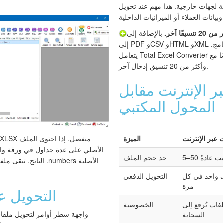
عة لجهات خارجية. هذا مهم عند تحويل
20 تنسيقًا آخر.
بالإضافة إلى XLSX، حوّل ملفات Numbers
إلى PDF وCSV وHTML وXML والمزيد — كل ذلك من نفس البرنامج.
يتعامل Total Excel Converter أيضًا مع XLS وODS وWK1 وQPW
وأكثر من 20 تنسيق إدخال آخر.
ر الإنترنت مقابل
المحول المكتبي
ت عبر الإنترنت
الميزة
الأصلي على عدة جداول في ورقة وا
بايت عادةً
حد حجم الملف
 واحد في كل
التحويل الدفعي
مرة
التحويل ع
لفات تُرفع إلى
الخصوصية
السحابة