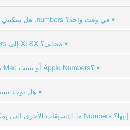
هل يمكنني تحويل عدة ملفات .numbers في وقت واحد؟
هل تحويل Numbers إلى XLSX مجاني؟
هل أحتاج إلى جهاز Mac أو تثبيت Apple Numbers؟
هل توجد نسخ
ما التنسيقات الأخرى التي يمكنني تحويل ملفات Numbers إليها؟