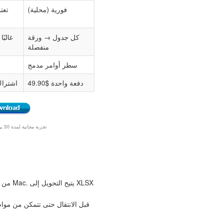
فورية (محلية)
تعت
كل جدول → ورقة
غالبً
منفصلة
سطر أوامر مدمج
دفعة واحدة $49.90
اشتراك
Windows 7/8/10/11 • تجربة مجانية لمدة 30 يومًا