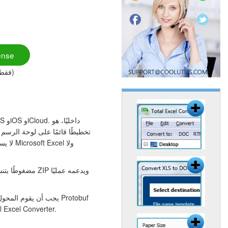
ense
($49.90 فقط)
داخل أرشيف Numbers واستخراج كل جدول وإعادة بناء المحتوى كورقة عمل Excel. وهذا بالضبط ما يفع