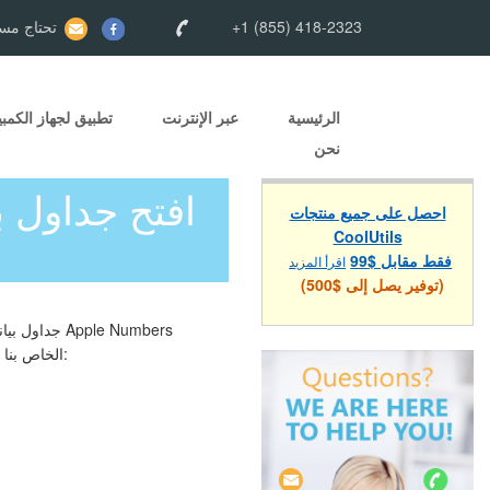
+1 (855) 418-2323
تحتاج مسا
الرئيسية
عبر الإنترنت
تطبيق لجهاز الكمبي
نحن
احصل على جميع منتجات
CoolUtils
فقط مقابل $99
اقرأ المزيد
(توفير يصل إلى $500)
ويحوّلها إلى Microsoft Excel XLSX — بما في ذلك الجداول وقيم الخلايا والتنسيقات. محول Numbers إلى XLSX الخاص بنا: