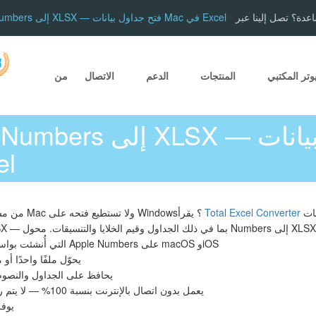
عدة؟ تصل إلينا عبر
تحويل Apple Numbers إلى XLSX — فتح جداول بيانات Mac في Excel
وتر المكتبي
المنتجات
الدعم
الاتصال
من
Mac
جداول بيانات Apple Numbers
Total Excel Converter
هل تلقيت ملف .numbers من مستخدم Mac ولا تستطيع فتحه على Windows؟ يقرأ
يقرأ ملفات .numbers التي أُنشئت بواسطة Apple Numbers على macOS وiOS
يحوّل ملفًا واحدًا أو
يحافظ على الجداول والنصوص 
يعمل بدون اتصال بالإنترنت بنسبة 100% — لا يتم رفع أي ملفات إلى أي مكان
يوفر