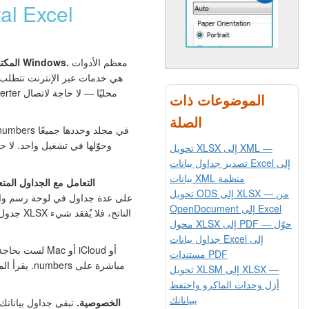
معظم الأدوات
محول Numbers المكتبي الوحيد لنظام Windows.
الموضوعات ذات
بالإنترنت
الصلة
وحوّلها في تشغيل واحد. لا 
تحويل XLSX إلى XML —
تصدير جداول بيانات Excel إلى
بيانات XML منظمة
التعامل مع الجداول المتع
تحويل ODS إلى XLSX — من
OpenDocument إلى Excel
جدول ويض
محول XLSX إلى PDF — حوّل
جداول بيانات Excel إلى
مستندات PDF
تحويل XLSM إلى XLSX —
أزل وحدات الماكرو واحتفظ
ببياناتك
الخصوصية.
تبقى جداول بياناتك 