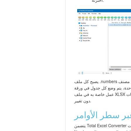
يصبح كل ملف .numbers مصنف XLSX منفصل. إذا احتوى الملف
حدة، يتم وضع كل جدول في ورقة
عمل خاصة به في ملف XLSX الناتج. تبقى ملفات .numbers الأصلية
دون تغيير.
بر سطر الأوامر
يتضمن Total Excel Converter واجهة سطر أوامر لتحويل ملفات