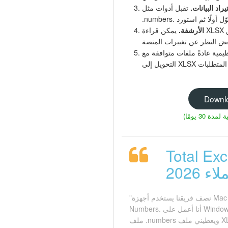
راد البيانات.
تقبل أدوات مثل Power BI وPower Query ومعظم معالجات استيراد قواعد البيانات تنسيق XLSX لكنها لا تتعرف على ملفات
الأرشفة.
يمكن قراءة XLSX على كل نظام تشغيل رئيسي. يضمن تخزين جداول البيانات بتنسيق XLSX بدلًا من تنسيق Apple الخاص إمكانية
 Excel. إذا كانت بياناتك المصدرية بتنسيق Numbers، فإن
Downl
ويل Excel آراء
اء 2026
"نصف فريقنا يستخدم أجهزة Mac ويرسلون لي ملفات Apple
Numbers. أنا أعمل على Windows. يفتح Total Excel Converter كل
ملف .numbers ويعطيني ملف XLSX سليم بكل الأوراق والتنسيق