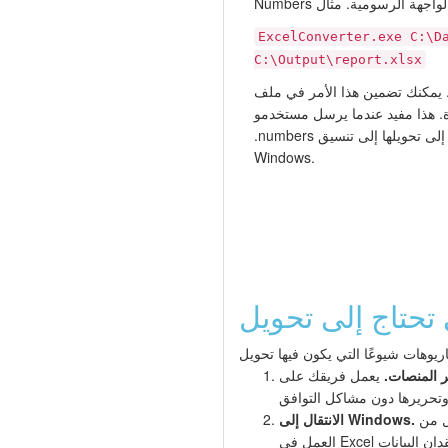
ExcelConverter.exe C:\D
C:\Output\report.xlsx
يمكنك تضمين هذا الأمر في ملف .bat أو مهمة مجدولة لأتمتة
هذا مفيد عندما يرسل مستخدمو Mac ملفات
.numbers بانتظام وتحتاج إلى تحويلها إلى تنسيق Excel على خادم
Windows.
ر المنصات.
يعمل فريقك على Windows، لكن زميلًا أو عميلًا يرسل تقارير كملفات .numbers من جهاز Mac. يتيح التحويل إلى XLSX
هل تنتقل من macOS إلى Windows؟ صدّر جداول بيانات Numbers إلى XLSX قبل الانتقال حتى تتمكن من مواصلة
الانتقال إلى Windows.