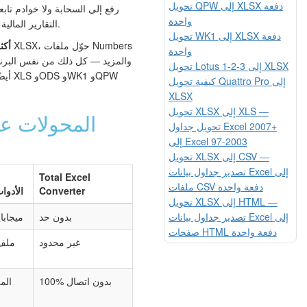
تحويل QPW إلى XLSX دفعة
رفع إلى السحابة ولا خوادم تاب
واحدة
التقارير المالية وبيانات العملاء أو الميزانيات الداخلية.
تحويل WK1 إلى XLSX دفعة
أكثر من 
واحدة
تحويل Lotus 1-2-3 إلى XLSX
كيفية تحويل Quattro Pro إلى
XLSX
تحويل XLSX إلى XLS —
المحولات عب
تحويل جداول Excel 2007+
إلى Excel 97-2003
تحويل XLSX إلى CSV —
تصدير جداول بيانات Excel إلى
Total Excel
ملفات CSV دفعة واحدة
Converter
الأدوا
تحويل XLSX إلى HTML —
تصدير جداول بيانات Excel إلى
بدون حد
5–50 ميجا
صفحات HTML دفعة واحدة
غير محدود
ملف
100% بدون اتصال
الم