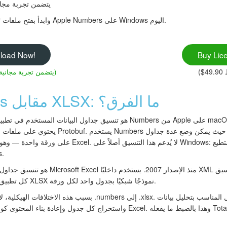
يتضمن تجربة مجانية لمدة 30 ي
قم بتنزيل Total Excel Converter وابدأ بفتح ملفات Apple Numbers على Windows اليوم.
load Now!
Buy Lic
(يتضمن تجربة مجانية لمدة 30 يومًا)
Apple Numbers مقابل XLSX: ما الفرق؟
على ورقة واحدة — وهو مفهوم ليس له مكافئ مباشر في cel
fice
كل تطبيق جداول بيانات على كل منصة. يتبع XLSX نموذجًا شبكيًا بجدول واحد لكل ورقة.
بسبب هذه الاختلافات الهيكلية، لا يمكنك ببساطة إعادة تسمية ملف .s
له Total Excel Converter.