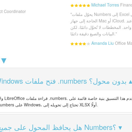
Michael Torres
Financ
ct Coordinator
"يحوّل ملفات Numbers إلى Excel بشكل موثوق على Windows دون
الحاجة إلى جهاز Mac أو iCloud. وضع التحويل الدفعي ممتاز عند
. المخططات لا تُحوَّل دائمًا، لكن
البيانات والصيغ دقيقة دائمًا."
Amanda Liu
Office M
الأسئلة الشائ
هل يمكن لنظام Windows فتح ملفات .numbers بدون محول؟
Apple Numbers. لفتح ملف .numbers على Windows، تحتاج إلى تحويله إلى XLSX أولًا.
هل يحافظ المحول على جميع البيانات من ملف Numbers؟