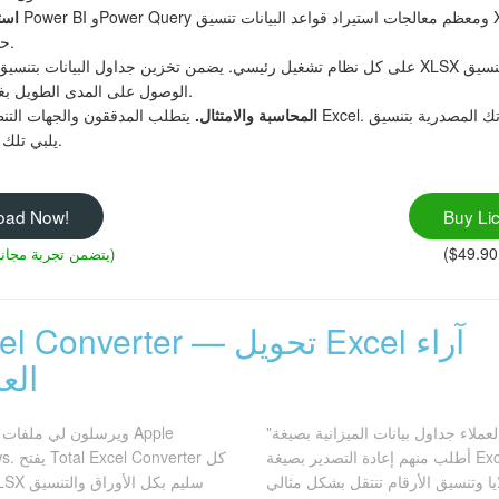
استي
.numbers. حوّل أولًا ثم استورد.
الوصول على المدى الطويل بغض النظر عن تغييرات المنصة.
المحاسبة والامتثال.
يتطلب المدققون والجهات التنظيمية عادةً ملفات متوافقة مع
التحويل إلى XLSX يلبي تلك المتطلبات.
oad Now!
Buy Li
(يتضمن تجربة مجانية لمدة 30 يومًا)
Total Excel Converter — تح
العمل
"يرسل لي العملاء جداول بيانات الميزانية بصيغة Numbers. كنت
أطلب منهم إعادة التصدير بصيغة Excel. الآن أقوم بتحويلها بنفسي