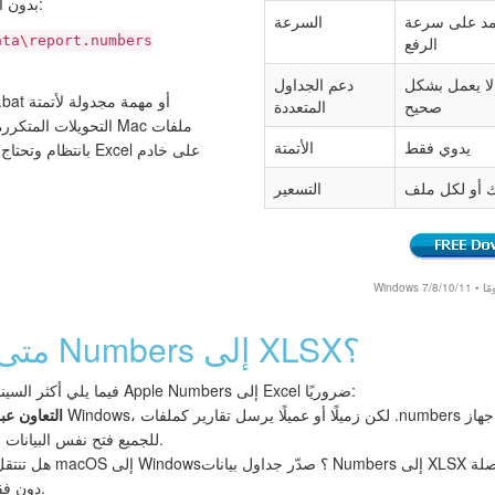
Numbers بدون الواجهة الرسومية. مثال:
مد على سرعة
السرعة
ata\report.numbers
الرفع
ا لا يعمل بشكل
دعم الجداول
صحيح
المتعددة
التحويلات المتكررة. 
يدوي فقط
الأتمتة
 أو لكل ملف
التسعير
متى تحتاج إلى تحويل Numbers إلى XLSX؟
فيما يلي أكثر السيناريوهات شيوعًا التي يكون فيها تحويل Apple Numbers إلى Excel ضروريًا:
التعاون عب
للجميع فتح نفس البيانات وتحريرها دون مشاكل التوافق.
العمل في Excel دون فقدان البيانات.