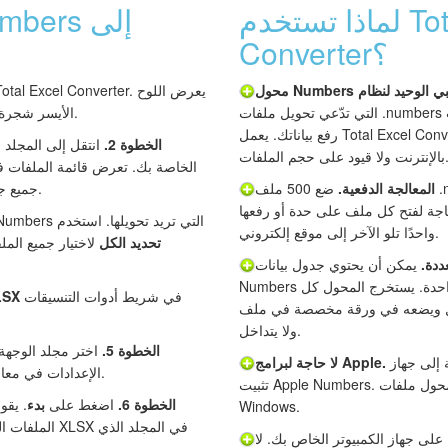
لماذا تستخدم Total Excel
Converter؟
التي تدّعي تحويل ملفات .numbers هي خدمات عبر الإنترنت تتطلب
الأيسر شجرة مجلدات للتنقل السريع.
رفع بياناتك. يعمل Total Excel Converter محليًا — لا حاجة لاتصال
الخطوة 2.
انتقل إلى المجلد 
 ولا قيود على حجم الملفات.
المعالجة الدفعية.
ضع 500 ملف .numbers في مجلد وحددها جميعًا
جميع جداول البيانات المدعومة.
حاجة لفتح كل ملف على حدة أو رفعها
حدد ملفات Numbers التي تريد تحويلها. استخدم
واحدًا تلو الآخر إلى موقع إلكتروني.
تحديد الكل
لاختيار جميع المل
ددة.
يمكن أن يحتوي جدول بيانات
Numbers على عدة جداول في لوحة رسم واحدة. يستخرج المحول كل
في شريط أدوات التنسيقات
LSX
عه في ورقة مخصصة في ملف XLSX الناتج، فلا يُفقد شيء
ولا يتداخل.
الخطوة 5.
اختر مجلد الوجهة
لست بحاجة إلى جهاز Mac أو iCloud أو
لا حاجة لبرامج Apple.
الإعدادات في معالج التحويل إذا لزم الأمر.
تثبيت Apple Numbers. يقرأ المحول ملفات .numbers مباشرة على
الخطوة 6.
اضغط على
بدء
. يقو
Windows.
الملفات المحدد
على جهاز الكمبيوتر الخاص بك. لا