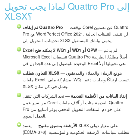
لماذا يجب تحويل Quattro Pro إلى
XLSX؟
— توقفت Corel عن تضمين Quattro
تم إيقاف Quattro Pro
Pro مع WordPerfect Office 2021. لن تتلقى التثبيتات الحالية
تحديثات. التحويل إلى XLSX يحمي بياناتك للمستقبل.
— لم يدعم
Excel لا يمكنه فتح WQ1 أو WB1 أو QPW
Microsoft Excel تنسيقات Quattro Pro أصلاً مطلقًا. الطريقة
الوحيدة للوصول إلى هذه الجداول في Excel هي تحويلها أولاً.
— يتوقع الزملاء والعملاء والمدققون
التعاون يتطلب XLSX
ملفات Excel. مشاركة ملف .WQ1 تسبب ارتباكًا وطلبات دعم.
XLSX يعمل في كل مكان.
إنقاذ البيانات من الأنظمة القديمة
— تجد الشركات التي تنتقل
من سير عمل Corel القديمة مئات أو آلاف ملفات Quattro
Pro على خوادم الملفات. التحويل الدفعي يوفر أسابيع من
العمل اليدوي.
الأرشفة بتنسيق مفتوح
— يعتمد XLSX على معيار دولي
(ECMA-376). تتطلب سياسات الأرشفة الحكومية والمؤسسية