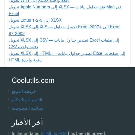
تحويل WK1 إلى XLSX دفعة واحدة
تحويل Apple Numbers إلى XLSX — فتح جداول بيانات Mac في
Excel
تحويل Lotus 1-2-3 إلى XLSX
تحويل XLSX إلى XLS — تحويل جداول Excel 2007+ إلى Excel
97-2003
تحويل XLSX إلى CSV — تصدير جداول بيانات Excel إلى ملفات
CSV دفعة واحدة
تحويل XLSX إلى HTML — تصدير جداول بيانات Excel إلى صفحات
HTML دفعة واحدة
Coolutils.com
خريطة الموقع
الشروط والأحكام
سياسة الخصوصية
آخر الأخبار
In the updated
HTML to PDF
has been improved.