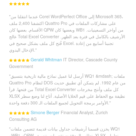
"عندما انتقلنا من Corel WordPerfect Office إلى Microsoft 365،
اكتشفنا 2,400 ملف Quattro Pro على مشاركات الملفات في
الأقسام. بعضها كان QPW وبعضها كان WB1 من أواخر التسعينيات.
عالج Total Excel Converter الأرشيف بالكامل في فترة بعد الظهر.
فُتح كل ملف بشكل صحيح في Excel. تجنبنا أسابيع من إعادة
الإدخال اليدوي."
Gerald Whitman
IT Director, Cascade County
Government
"أرسل لنا عميل نماذج مالية تاريخية بتنسيق WQ1 &mdash; ملفات
Quattro Pro لنظام DOS من عام 1992. لم يتمكن أي تطبيق حديث
من فتحها. قرأ Total Excel Converter كل ملف وأنتج مخرجات
XLSX نظيفة مع الحفاظ على قيم الخلايا الأصلية. أتاح لنا وضع سطر
الأوامر برمجة التحويل لجميع الملفات الـ 300 دفعة واحدة."
Simone Berger
Financial Analyst, Zurich
Consulting AG
"يخزن قسمنا أرشيفات جداول بيانات قديمة تتضمن ملفات WQ1
وWB1 وQPW. يتطلب المدققون تقديمات بتنسيق XLSX. يتعامل