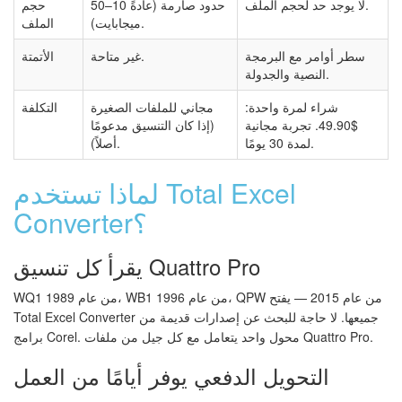
لا يوجد حد لحجم الملف.
حدود صارمة (عادةً 10–50
حجم
ميجابايت).
الملف
سطر أوامر مع البرمجة
غير متاحة.
الأتمتة
النصية والجدولة.
شراء لمرة واحدة:
مجاني للملفات الصغيرة
التكلفة
$49.90. تجربة مجانية
(إذا كان التنسيق مدعومًا
لمدة 30 يومًا.
أصلاً).
لماذا تستخدم Total Excel
Converter؟
يقرأ كل تنسيق Quattro Pro
WQ1 من عام 1989، WB1 من عام 1996، QPW من عام 2015 — يفتح
Total Excel Converter جميعها. لا حاجة للبحث عن إصدارات قديمة من
برامج Corel. محول واحد يتعامل مع كل جيل من ملفات Quattro Pro.
التحويل الدفعي يوفر أيامًا من العمل