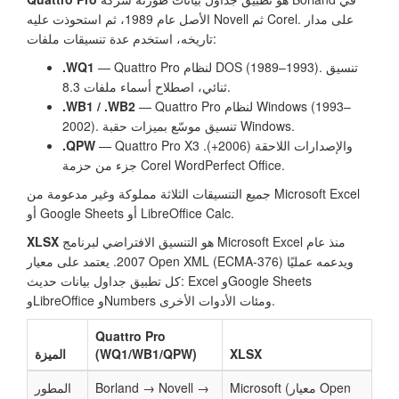
الأصل عام 1989، ثم استحوذت عليه Novell ثم Corel. على مدار
تاريخه، استخدم عدة تنسيقات ملفات:
— Quattro Pro لنظام DOS (1989–1993). تنسيق
.WQ1
ثنائي، اصطلاح أسماء ملفات 8.3.
— Quattro Pro لنظام Windows (1993–
.WB1 / .WB2
2002). تنسيق موسّع بميزات حقبة Windows.
— Quattro Pro X3 والإصدارات اللاحقة (2006+).
.QPW
جزء من حزمة Corel WordPerfect Office.
جميع التنسيقات الثلاثة مملوكة وغير مدعومة من Microsoft Excel
أو Google Sheets أو LibreOffice Calc.
هو التنسيق الافتراضي لبرنامج Microsoft Excel منذ عام
XLSX
2007. يعتمد على معيار Open XML (ECMA-376) ويدعمه عمليًا
كل تطبيق جداول بيانات حديث: Excel وGoogle Sheets
وLibreOffice وNumbers ومئات الأدوات الأخرى.
Quattro Pro
XLSX
(WQ1/WB1/QPW)
الميزة
Microsoft (معيار Open
Borland → Novell →
المطور