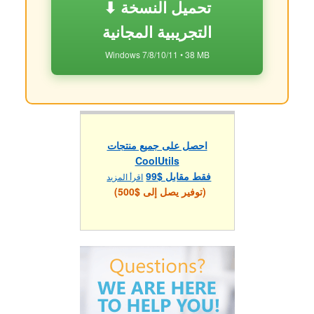
⬇ تحميل النسخة
التجريبية المجانية
Windows 7/8/10/11 • 38 MB
احصل على جميع منتجات
CoolUtils
فقط مقابل $99
اقرأ المزيد
(توفير يصل إلى $500)