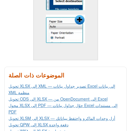
الموضوعات ذات الصلة
تحويل XLSX إلى XML — تصدير جداول بيانات Excel إلى بيانات
XML منظمة
تحويل ODS إلى XLSX — من OpenDocument إلى Excel
محول XLSX إلى PDF — حوّل جداول بيانات Excel إلى مستندات
PDF
تحويل XLSM إلى XLSX — أزل وحدات الماكرو واحتفظ ببياناتك
تحويل QPW إلى XLSX دفعة واحدة