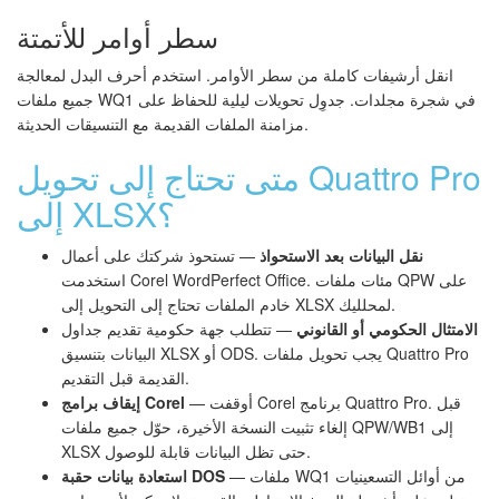
سطر أوامر للأتمتة
انقل أرشيفات كاملة من سطر الأوامر. استخدم أحرف البدل لمعالجة
جميع ملفات WQ1 في شجرة مجلدات. جدوِل تحويلات ليلية للحفاظ على
مزامنة الملفات القديمة مع التنسيقات الحديثة.
متى تحتاج إلى تحويل Quattro Pro
إلى XLSX؟
نقل البيانات بعد الاستحواذ
— تستحوذ شركتك على أعمال
استخدمت Corel WordPerfect Office. مئات ملفات QPW على
خادم الملفات تحتاج إلى التحويل إلى XLSX لمحلليك.
الامتثال الحكومي أو القانوني
— تتطلب جهة حكومية تقديم جداول
البيانات بتنسيق XLSX أو ODS. يجب تحويل ملفات Quattro Pro
القديمة قبل التقديم.
— أوقفت Corel برنامج Quattro Pro. قبل
إيقاف برامج Corel
إلغاء تثبيت النسخة الأخيرة، حوّل جميع ملفات QPW/WB1 إلى
XLSX حتى تظل البيانات قابلة للوصول.
— ملفات WQ1 من أوائل التسعينيات
استعادة بيانات حقبة DOS