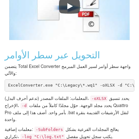
Convert Spreadsheets with Total E
التحويل عبر سطر الأوامر
يتضمن Total Excel Converter واجهة سطر أوامر لسير العمل المبرمج
والآلي:
ExcelConverter.exe "C:\Legacy\*.wq1" -oXLSX -d "C:\C
يحدد تنسيق
المعلمات: الملفات المصدر (تدعم أحرف البدل)،
-oXLSX
يحدد مجلد الوجهة. حوّل مجلدًا كاملاً من ملفات Quattro
الإخراج،
-d
Pro بأمر واحد. أضف هذا إلى ملف .bat لنقل الأرشيفات القديمة بنقرة
واحدة.
يعالج المجلدات الفرعية بشكل
معلمات إضافية:
-SubFolders
يكتب سجل تحويل مفصل.
تكراري،
-log "C:\log.txt"