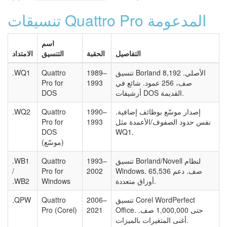
تنسيقات Quattro Pro المدعومة
اسم
التفاصيل
الحقبة
التنسيق
الامتداد
تنسيق Borland الأصلي. 8,192
1989–
Quattro
.WQ1
صف، 256 عمود. شائع في
1993
Pro for
أرشيفات DOS القديمة.
DOS
إصدار موسّع بوظائف إضافية.
1990–
Quattro
.WQ2
نفس حدود الصفوف/الأعمدة مثل
1993
Pro for
DOS
WQ1.
(موسّع)
تنسيق Borland/Novell لنظام
1993–
Quattro
.WB1
Windows. 65,536 صف. دعم
2002
Pro for
/
أوراق متعددة.
Windows
.WB2
تنسيق Corel WordPerfect
2006–
Quattro
.QPW
Office. حتى 1,000,000 صف.
2021
Pro (Corel)
أغنى المتغيرات بالميزات.