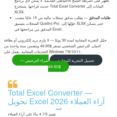
تظهر على أشرطة النسخ الاحتياطي القديمة. لا يمكن لأي برنامج
حديث قراءتها. يستخرج Total Excel Converter البيانات إلى
XLSX.
طلبات المدقق
— يطلب مدقق سجلات مالية من 15 عامًا مضت.
السجلات بتنسيق Quattro Pro. حوّلها إلى XLSX حتى يتمكن
المدقق من مراجعتها في Excel.
حمّل التجربة المجانية لمدة 30 يومًا — لا يلزم بريد إلكتروني أو بطاقة
ائتمان. الترخيص الشخصي بسعر $49.90 ويتضمن سنة واحدة من
التحديثات المجانية. يعمل على Windows 7/8/10/11.
تحميل التجربة المجانية
شراء الترخيص —
$49.90
Total Excel Converter —
تحويل Excel آراء العملاء 2026
قيمه
تقييم 4.7/5 بناءً على آراء العملاء