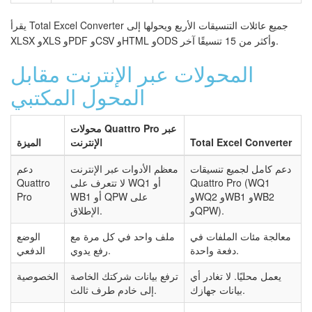
يقرأ Total Excel Converter جميع عائلات التنسيقات الأربع ويحولها إلى
XLSX وXLS وPDF وCSV وHTML وODS وأكثر من 15 تنسيقًا آخر.
المحولات عبر الإنترنت مقابل
المحول المكتبي
محولات Quattro Pro عبر
Total Excel Converter
الإنترنت
الميزة
دعم كامل لجميع تنسيقات
معظم الأدوات عبر الإنترنت
دعم
Quattro Pro (WQ1
لا تتعرف على WQ1 أو
Quattro
وWQ2 وWB1 وWB2
WB1 أو QPW على
Pro
وQPW).
الإطلاق.
معالجة مئات الملفات في
ملف واحد في كل مرة مع
الوضع
دفعة واحدة.
رفع يدوي.
الدفعي
يعمل محليًا. لا تغادر أي
ترفع بيانات شركتك الخاصة
الخصوصية
بيانات جهازك.
إلى خادم طرف ثالث.