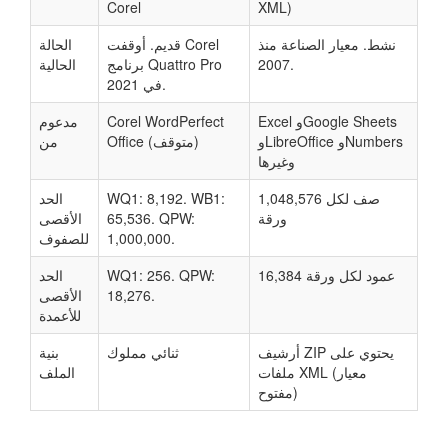
Corel
XML)
نشط. معيار الصناعة منذ
قديم. أوقفت Corel
الحالة
2007.
برنامج Quattro Pro
الحالية
في 2021.
Excel وGoogle Sheets
Corel WordPerfect
مدعوم
وLibreOffice وNumbers
Office (متوقف)
من
وغيرها
1,048,576 صف لكل
WQ1: 8,192. WB1:
الحد
ورقة
65,536. QPW:
الأقصى
1,000,000.
للصفوف
16,384 عمود لكل ورقة
WQ1: 256. QPW:
الحد
18,276.
الأقصى
للأعمدة
أرشيف ZIP يحتوي على
ثنائي مملوك
بنية
ملفات XML (معيار
الملف
مفتوح)