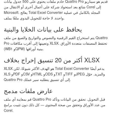
خادم ملفات يحتوي على 500 جدول بيانات Quattro Pro قديم هو سيناريو
شائع بعد استحواذ شركة على أعمال أخرى أو الانتقال من Corel إلى
Microsoft. يعالج Total Excel Converter المجلد بالكامل في عملية
واحدة. لا حاجة للتحويل اليدوي ملفًا بملف.
يحافظ على بيانات الخلايا والبنية
يتم استخراج القيم الرقمية والنصوص والتواريخ والصيغ من ملف Quattro
Pro وتعيينها إلى أقرب مكافئات XLSX. تحتفظ المصنفات متعددة الأوراق
(WB1 وQPW) ببنية أوراقها.
أكثر من 20 تنسيق إخراج بخلاف XLSX
XLSX هو الهدف الأكثر شيوعًا، لكن Total Excel Converter يدعم أيضًا
XLS وPDF وCSV وHTML وODS وTXT وTIFF وJPEG والمزيد. حوّل
Quattro Pro إلى أي تنسيق يتطلبه سير عملك.
عارض ملفات مدمج
قم بمعاينة أي ملف Quattro Pro قبل التحويل. تحقق من البيانات وتأكد
من عدد الأوراق وتحقق من صحة المحتوى — كل ذلك دون تثبيت برامج
Corel.