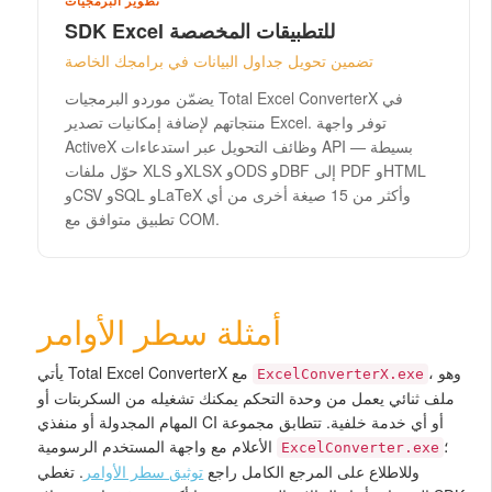
تطوير البرمجيات
SDK Excel للتطبيقات المخصصة
تضمين تحويل جداول البيانات في برامجك الخاصة
يضمّن موردو البرمجيات Total Excel ConverterX في
منتجاتهم لإضافة إمكانيات تصدير Excel. توفر واجهة
ActiveX وظائف التحويل عبر استدعاءات API بسيطة —
حوّل ملفات XLS وXLSX وODS وDBF إلى PDF وHTML
وCSV وSQL وLaTeX وأكثر من 15 صيغة أخرى من أي
تطبيق متوافق مع COM.
أمثلة سطر الأوامر
، وهو
يأتي Total Excel ConverterX مع
ExcelConverterX.exe
ملف ثنائي يعمل من وحدة التحكم يمكنك تشغيله من السكربتات أو
المهام المجدولة أو منفذي CI أو أي خدمة خلفية. تتطابق مجموعة
؛
الأعلام مع واجهة المستخدم الرسومية
ExcelConverter.exe
وللاطلاع على المرجع الكامل راجع
توثيق سطر الأوامر
. تغطي