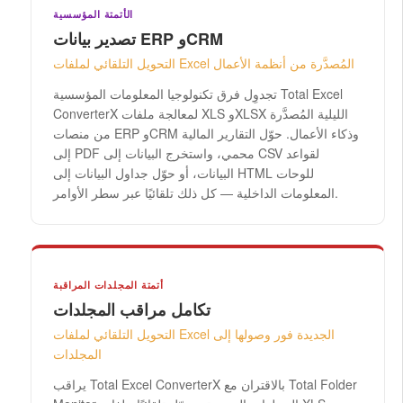
الأتمتة المؤسسية
تصدير بيانات ERP وCRM
التحويل التلقائي لملفات Excel المُصدَّرة من أنظمة الأعمال
تجدوِل فرق تكنولوجيا المعلومات المؤسسية Total Excel
ConverterX لمعالجة ملفات XLS وXLSX الليلية المُصدَّرة
من منصات ERP وCRM وذكاء الأعمال. حوّل التقارير المالية
إلى PDF محمي، واستخرج البيانات إلى CSV لقواعد
البيانات، أو حوّل جداول البيانات إلى HTML للوحات
المعلومات الداخلية — كل ذلك تلقائيًا عبر سطر الأوامر.
أتمتة المجلدات المراقبة
تكامل مراقب المجلدات
التحويل التلقائي لملفات Excel الجديدة فور وصولها إلى
المجلدات
يراقب Total Excel ConverterX بالاقتران مع Total Folder