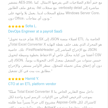
بتشفير AES-256، مع ختم أعلام الصلاحيات التي يفرضها الامتثال. كما
يتدفق ملف الطابور -list مع سجلات -verbosity detail مباشرة إلى
مجمّع السجلات لدينا. يعمل بلا واجهة على Windows Server Core،
دون Office، ودون أي مفاجآت."
Sofia L.
DevOps Engineer at a payroll SaaS
"نقدّم خدمة تحويل XLSX إلى JSON لعملاء منصة ETL الخاصة بنا،
وTotal Excel Converter X هو المحرك الذي يقف خلف نقطة النهاية
تلك. خاصية -FirstRowIsHeader مع الإخراج المباشر إلى JSON
أعفتنا من كتابة محلّل خاص أو الاحتفاظ بخطوة وسيطة لتحويل CSV
إلى JSON. خمس سنوات من التشغيل بمعدل آلاف التحويلات يومياً،
دون أي إخفاق يمكن تحميله للمحوّل. سطر الأوامر مستقر، والإخراج
مطابق بت ببت في كل تشغيل."
Hamid Y.
CTO at an ETL platform vendor
"ضمّنّا Total Excel Converter X داخل منتج التقارير الخاص بنا
بموجب الترخيص الخالي من الإتاوات. الرسم لمرة واحدة لكل
مشروع كان جزءاً يسيراً مما طلبته Aspose-Cells كاشتراك لكل
مطوّر. مثبّتنا يشحن مكوّن ActiveX ويسجّله، وتطبيقنا يستدعيه