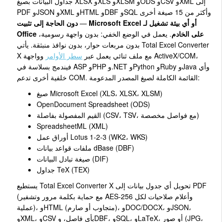
جداول البيانات بصيغ XLSX وXLS وXLSM وODS وCSV وXML إلى
PDF وJSON وXML وHTML وDBF وSQL وأكثر من 15 صيغة أخرى
—
دون الحاجة إلى تثبيت Microsoft Excel أو أي بيئة تشغيل لـ
Office على الخادم
. يعمل في الوضع الخفي: بدون واجهة رسومية،
بدون مربعات حوار، بدون نوافذ منبثقة. يأتي Total Excel Converter
X مع ملف ثنائي يعمل عبر
سطر الأوامر
وواجهة ActiveX/COM،
فيندمج بسلاسة في ASP وPHP و.NET وPython وRuby وJava وأي
خلفية أخرى تدعم COM. القائمة الكاملة لصيغ المصدر المدعومة:
صيغ Microsoft Excel (XLS، XLSX، XLSM)
OpenDocument Spreadsheet (ODS)
القيم المفصولة بفاصلة (CSV، TSV، مع فواصل مخصصة)
SpreadsheetML (XML)
أوراق عمل Lotus 1-2-3 (WK2، WKS)
ملفات قواعد بيانات dBase (DBF)
صيغة تبادل البيانات (DIF)
جداول TeX (TEX)
يستطيع Total Excel Converter X تحويل أي جدول بيانات إلى PDF
(مع حماية بكلمة مرور وتشفير AES-256 وأعلام صلاحيات لكل
عملية)، وHTML (متجاوب أو صارم)، وDOC/DOCX، وJSON،
وXML، وCSV بأي فاصل، وDBF، وSQL، وLaTeX، أو صور (JPG،