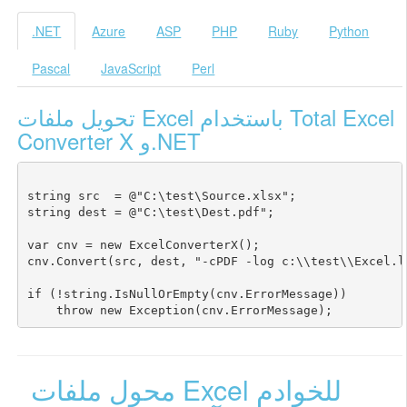
.NET
Azure
ASP
PHP
Ruby
Python
Pascal
JavaScript
Perl
تحويل ملفات Excel باستخدام Total Excel
Converter X و.NET
string src  = @"C:\test\Source.xlsx";

string dest = @"C:\test\Dest.pdf";

var cnv = new ExcelConverterX();

cnv.Convert(src, dest, "-cPDF -log c:\\test\\Excel.lo
if (!string.IsNullOrEmpty(cnv.ErrorMessage))

محول ملفات Excel للخوادم