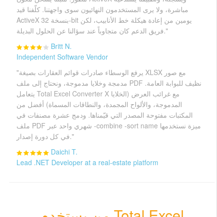
مباشرة، ولا يرى المستخدمون النهائيون سوى واجهتنا. كلّفنا قيد
ActiveX بنسخة 32-bit يومين من إعادة هيكلة خط الأنابيب، لكن
فريق الدعم كان متجاوباً عند سؤالنا عن الحلول البديلة."
Britt N.
Independent Software Vendor
"يرفع الوسطاء صادرات قوائم العقارات بصيغة XLSX مع صور
مدمجة وخلايا مدموجة، ونحتاج إلى ملف PDF نظيف للبوابة العامة.
يتعامل Total Excel Converter X مع غرائب العرض (الخلايا
المدموجة، والألواح المجمدة، والنطاقات المسماة) أفضل من
المكتبات مفتوحة المصدر التي قيّمناها. ودمج عشرة مصنفات في
ملف PDF شهري واحد عبر -combine -sort name ميزة نستخدمها
في كل دورة إصدار."
Daichi T.
Lead .NET Developer at a real-estate platform
من يستخدم Total Excel