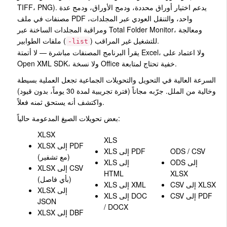
TIFF، PNG). يدعم اختيار أوراق محددة، ودمج الأوراق، ودمج عدة
مصنفات في ملف PDF واحد، والتنقل العودي عبر المجلدات،
ومراقبة المجلدات الساخنة عبر Total Folder Monitor، ومعالجة
) للتشغيل غير المراقب.
ملفات الطوابير (
-list
يقرأ البرنامج المصنفات مباشرة — لا أتمتة Excel، ولا اعتماد على
Open XML SDK، ولا نسخة Office خفية تحتاج لمتابعة.
السرعة العالية في التحويل والتحويلات الجماعية تجعل العملية بسيطة
وخالية من الملل. جرّبه مجاناً (فترة تجريبية لمدة 30 يوماً، بدون قيود)
واكتشف أنه يستحق ثمنه فعلاً.
بعض تحويلات الصيغ المدعومة حالياً:
XLSX
XLS
XLSX إلى PDF
ODS / CSV
XLS إلى PDF
(مع تشفير)
ODS إلى
XLS إلى
XLSX إلى CSV
HTML
XLSX
(بأي فاصل)
CSV إلى XLSX
XLS إلى XML
XLSX إلى
CSV إلى PDF
XLS إلى DOC
JSON
/ DOCX
XLSX إلى DBF