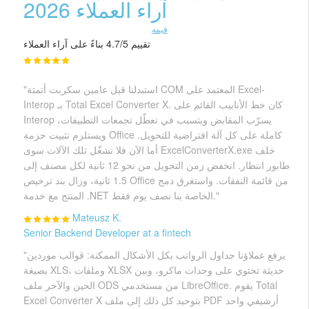
آراء العملاء 2026
قيمه
تقييم 4.7/5 بناءً على آراء العملاء
"استبدلنا قبل عامين سكربت أتمتة COM المعتمد على Excel-
Interop بـ Total Excel Converter X. كان خط الأنابيب القائم على
Interop يسرّب المقابض ويتسبب في تعطّل تجمعات التطبيقات،
ويستلزم تثبيت حزمة Office كاملة على كل آلة افتراضية للتحويل.
أما الآن فلا تشغّل تلك الآلات سوى ExcelConverterX.exe خلف
طابور انتظار. انخفض زمن التحويل من نحو 12 ثانية لكل مصنف إلى
1.5 ثانية، وزال بند ترخيص Office من قائمة النفقات. واستغرق دمج
المنتج مع خدمة .NET الخاصة بنا نصف يوم فقط."
Mateusz K.
Senior Backend Developer at a fintech
"يرفع عملاؤنا جداول الرواتب بكل الأشكال الممكنة: قوالب موردين
بصيغة XLS، وملفات XLSX حديثة تحتوي على وحدات ماكرو، وبين
الحين والآخر ملف ODS من مستخدمي LibreOffice. يقوم Total
Excel Converter X بتوحيد كل ذلك إلى ملف PDF أرشيفي واحد