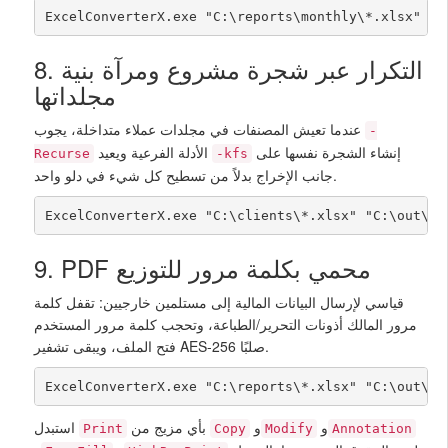
ExcelConverterX.exe "C:\reports\monthly\*.xlsx" "C
8. التكرار عبر شجرة مشروع ومرآة بنية
مجلداتها
عندما تعيش المصنفات في مجلدات عملاء متداخلة، يجوب
-
إنشاء الشجرة نفسها على
الأدلة الفرعية ويعيد
Recurse
-kfs
جانب الإخراج بدلاً من تسطيح كل شيء في دلو واحد.
ExcelConverterX.exe "C:\clients\*.xlsx" "C:\out\cl
9. PDF محمي بكلمة مرور للتوزيع
قياسي لإرسال البيانات المالية إلى مستلمين خارجيين: تقفل كلمة
مرور المالك أذونات التحرير/الطباعة، وتحجب كلمة مرور المستخدم
فتح الملف، ويبقى تشفير AES-256 صلبًا.
ExcelConverterX.exe "C:\reports\*.xlsx" "C:\out\" 
و
و
بأي مزيج من
استبدل
Print
Copy
Modify
Annotation