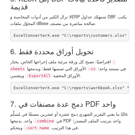
قديمة
لا تزال الكثير من أدوات المحاسبة وERP تستهلك جداول DBF. يكتب
المحوّل ملفات dBase صالحة مباشرة من مصنف.
ExcelConverterX.exe "C:\reports\customers.xlsx" "C
6. تحويل أوراق محددة فقط
افتراضيًا، تصبح كل ورقة مرئية ملف إخراجها الخاص. يختار
-
في مستند واحد؛
الأوراق التي تسميها فقط؛ ويدمجها
sheets
-cs
الأوراق المخفية.
ويتضمن
-ExportAll
ExcelConverterX.exe "C:\reports\workbook.xlsx" "C:
7. دمج عدة مصنفات في PDF واحد
غالبًا ما يعني التقرير الشهري دمج عشرة أو عشرين مصنفًا في مُسلَّم
في PDF واحد بترتيب الملف المصدر؛
واحد. يدمجها
-combine
في هذا الترتيب.
ويتحكم
-sort name