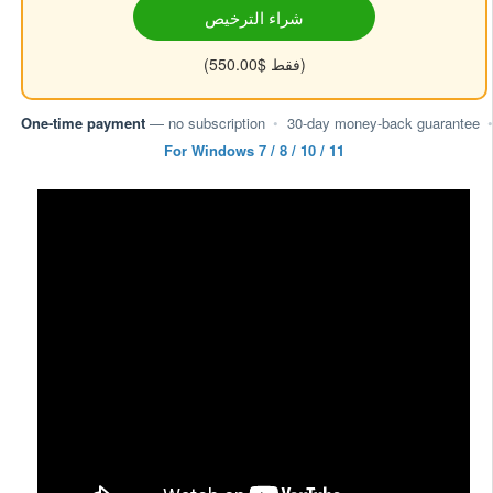
شراء الترخيص
(فقط $550.00)
One-time payment
— no subscription
•
30-day money-back guarantee
•
For Windows 7 / 8 / 10 / 11