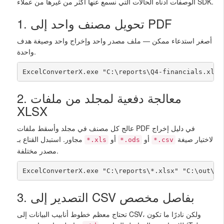
الوصفات أدناه الحالات التي نسمع عنها أكثر من غيرها من عملاء SDK.
1. تحويل مصنف واحد إلى PDF
أصغر استدعاء ممكن — ملف مصدر واحد وإخراج واحد وصيغة هدف
واحدة.
ExcelConverterX.exe "C:\reports\Q4-financials.xlsx
2. معالجة دفعية لمجلد من ملفات
XLSX
عالج كل مصنف في مجلد وأسقط ملفات PDF في دليل إخراج
لاختيار صيغة
أو
أو
مجاور. استبدل القناع بـ
*.xls
*.ods
*.csv
مصدر مختلفة.
ExcelConverterX.exe "C:\reports\*.xlsx" "C:\out\" 
3. التصدير إلى CSV بفاصل مخصص
تحتاج معظم خطوط أنابيب البيانات إلى CSV، ولكن نادرًا ما تكون