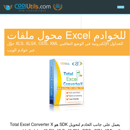
محول ملفات Excel للخوادم
حوِّل XLS، XLSX، ODS، XML الجداول الإلكترونية في الوضع التعاقبي
عبر خوادم الويب.
Total Excel Converter X هو SDK يعمل على جانب الخادم لتحويل