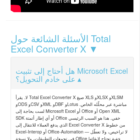
الأسئلة الشائعة حول Total
Excel Converter X ▼
هل أحتاج إلى تثبيت Microsoft Excel
على خادم التحويل؟
لا. يقرأ Total Excel Converter X صيغ XLS وXLSX وXLSM
وODS وCSV وXML وDBF وLotus مباشرة عبر محلّله الخاص.
لست بحاجة إلى Microsoft Excel أو Office أو Open XML
SDK أو أي إطار أتمتة Office خفي. هذا هو السبب الرئيسي
الذي يدفع العملاء للانتقال إلى Excel Converter X من خطوط
Excel-Interop أو Office-Automation — لا تراخيص، ولا تعطّل
في تجمعات التطبيقات، ولا نسخة Office خفية تحتاج لإبقائها