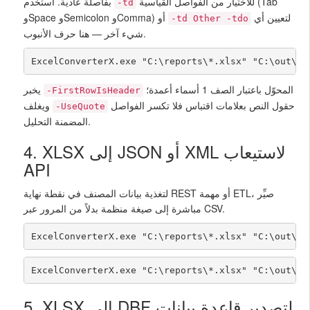
للاختيار من الفواصل القياسية (Tab
بفاصلة عادية. استخدم
-td
لتعيين أي
وSpace وSemicolon وComma) أو
-td Other -tdo
شيء آخر — هنا حرف الأنبوب.
ExcelConverterX.exe "C:\reports\*.xlsx" "C:\out\" 
المحوّل باعتبار الصف 1 أسماء أعمدة؛
يخبر
-FirstRowIsHeader
حقول النص بعلامات اقتباس فلا تكسر الفواصل
ويغلف
-UseQuote
المضمنة التحليل.
4. XLSX إلى JSON أو XML لاستيعاب
API
لتغذية بيانات المصنف في نقطة نهاية REST أو مهمة ETL، صيِّر
مباشرة إلى صيغة منظمة بدلاً من المرور عبر CSV.
ExcelConverterX.exe "C:\reports\*.xlsx" "C:\out\" 
ExcelConverterX.exe "C:\reports\*.xlsx" "C:\out\" 
5. XLSX إلى DBF لتصدير قاعدة بيانات