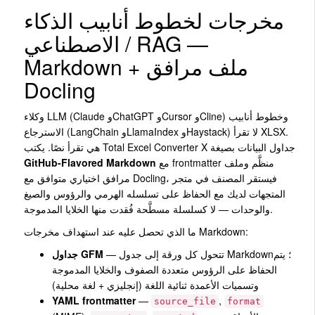
مخرجات لخطوط أنابيب الذكاء
الاصطناعي / RAG —
Markdown + ملف مرافق
Docling
وكلاء LLM (Claude وChatGPT وCursor وCline) وخطوط أنابيب
الاسترجاع (LangChain وLlamaIndex وHaystack) لا تقرأ XLSX.
هي تقرأ نصًا. يكتب Total Excel Converter X جداول البيانات بصيغة
مع frontmatter منظَّم وملف
GitHub-Flavored Markdown
مرافق اختياري متوافق مع Docling، فيستقر المصنف في متجر
المتجهات لديك مع الحفاظ على تسلسله الهرمي والرؤوس والصيغ
والوحدات — لا كسلسلة مسطَّحة فُقدت منها الخلايا المدموجة.
ما الذي تحصل عليه عند استهداف مخرجات Markdown:
— تتحول كل ورقة إلى جدول Markdown؛ يتم
جداول GFM
الحفاظ على الرؤوس متعددة الصفوف والخلايا المدموجة
وتسميات الأعمدة ثنائية اللغة (إنجليزي + لغة محلية)
YAML frontmatter
—
,
source_file
format