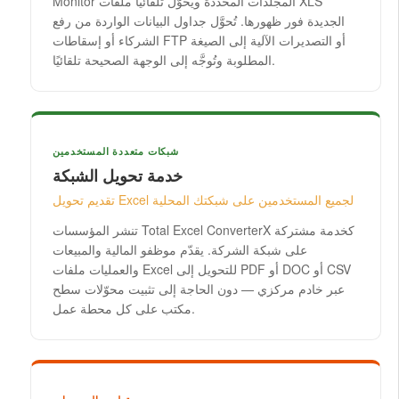
Monitor المجلدات المحددة ويحوّل تلقائيًا ملفات XLS
الجديدة فور ظهورها. تُحوَّل جداول البيانات الواردة من رفع
الشركاء أو إسقاطات FTP أو التصديرات الآلية إلى الصيغة
المطلوبة وتُوجَّه إلى الوجهة الصحيحة تلقائيًا.
شبكات متعددة المستخدمين
خدمة تحويل الشبكة
تقديم تحويل Excel لجميع المستخدمين على شبكتك المحلية
تنشر المؤسسات Total Excel ConverterX كخدمة مشتركة
على شبكة الشركة. يقدّم موظفو المالية والمبيعات
والعمليات ملفات Excel للتحويل إلى PDF أو DOC أو CSV
عبر خادم مركزي — دون الحاجة إلى تثبيت محوّلات سطح
مكتب على كل محطة عمل.