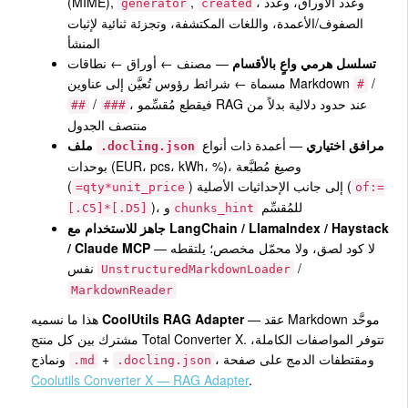
، وعدد الأوراق، وعدد
,
(MIME),
generator
created
الصفوف/الأعمدة، واللغات المكتشفة، وتجزئة ثنائية لإثبات
المنشأ
تسلسل هرمي واعٍ بالأقسام
— مصنف ← أوراق ← نطاقات
/
مسماة ← شرائط رؤوس تُعيَّن إلى عناوين Markdown
#
، فيقطع مُقسِّمو RAG عند حدود دلالية بدلاً من
/
##
###
منتصف الجدول
مرافق اختياري
— أعمدة ذات أنواع
ملف
.docling.json
بوحدات (EUR، pcs، kWh، %)، وصيغ مُطبَّعة
) إلى جانب الإحداثيات الأصلية (
(
=qty*unit_price
of:=
للمُقسِّم
)، و
[.C5]*[.D5]
chunks_hint
جاهز للاستخدام مع LangChain / LlamaIndex / Haystack
— لا كود لصق، ولا محمّل مخصص؛ يلتقطه
/ Claude MCP
/
نفس
UnstructuredMarkdownLoader
MarkdownReader
— عقد Markdown موحَّد
CoolUtils RAG Adapter
هذا ما نسميه
مشترك بين كل منتج Total Converter X. تتوفر المواصفات الكاملة،
، ومقتطفات الدمج على صفحة
+
ونماذج
.md
.docling.json
Coolutils Converter X — RAG Adapter
.