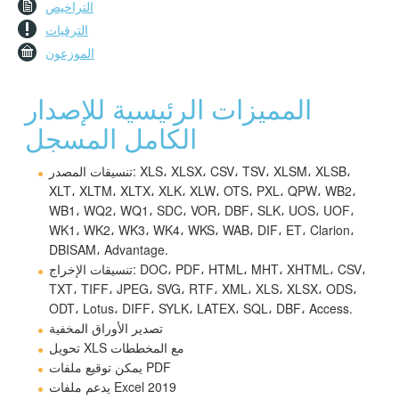
التراخيص
الترقيات
الموزعون
المميزات الرئيسية للإصدار
الكامل المسجل
تنسيقات المصدر: XLS، XLSX، CSV، TSV، XLSM، XLSB،
XLT، XLTM، XLTX، XLK، XLW، OTS، PXL، QPW، WB2،
WB1، WQ2، WQ1، SDC، VOR، DBF، SLK، UOS، UOF،
WK1، WK2، WK3، WK4، WKS، WAB، DIF، ET، Clarion،
DBISAM، Advantage.
تنسيقات الإخراج: DOC، PDF، HTML، MHT، XHTML، CSV،
TXT، TIFF، JPEG، SVG، RTF، XML، XLS، XLSX، ODS،
ODT، Lotus، DIFF، SYLK، LATEX، SQL، DBF، Access.
تصدير الأوراق المخفية
تحويل XLS مع المخططات
يمكن توقيع ملفات PDF
يدعم ملفات Excel 2019