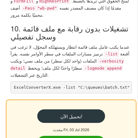
لمنح الحقوق التي تريدها بالضبط.
و
و
FormFill
HighResPrint
مقدمًا إذا كان مصنف المصدر نفسه
أضِف
-Pass "wb-pwd"
محميًا بكلمة مرور.
10. تشغيلات بدون رقابة مع ملف قائمة
وسجل تفصيلي
عندما يكتب عامل ملف قائمة انتظار ويستهلكه المحوّل، لا ترغب في
أقنعة
ترميز مسارات الملفات في سطر الأوامر نفسه. يقرأ
-list
الملفات (واحد لكل سطر) من ملف نصي؛ ويكتب
-verbosity
سطرًا واحدًا لكل ملف؛ ويحفظ
detail
-logmode append
التاريخ عبر التشغيلات.
ExcelConverterX.exe -list "C:\queues\batch.txt" "C
تحميل الآن!
محدث Fri, 03 Jul 2026