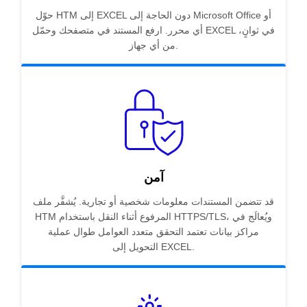
حوّل HTM إلى EXCEL دون الحاجة إلى Microsoft Office أو
أي محرر. ارفع المستند في متصفحك وحمّل EXCEL في ثوانٍ،
من أي جهاز.
آمن
قد تتضمن المستندات معلومات شخصية أو تجارية. يُشفَّر ملف
HTM المرفوع أثناء النقل باستخدام HTTPS/TLS، ويُعالَج في
مراكز بيانات تعتمد التحقق متعدد العوامل طوال عملية
التحويل إلى EXCEL.