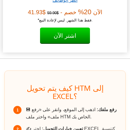
انظر الوظائف
20%
الآن
خصم -
$41.93
$59.90
*فقط هذا الشهر. ليس لإعادة البيع.
اشتر الآن
كيف يتم تحويل HTM إلى
EXCEL؟
رفع ملفك:
اذهب إلى الموقع، وانقر على «رفع
💾
1
ملف» واختر ملف HTM الخاص بك.
تعيين خيارات التحويل:
اختر EXCEL كتنسيق
✍️
2