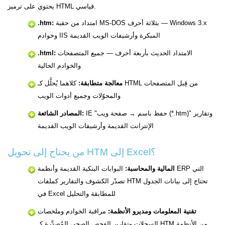
يحتوي على ترميز HTML قياسي.
امتداد من حقبة MS-DOS بثلاثة أحرف — Windows 3.x
.htm:
وخوادم IIS المبكرة وأرشيفات الويب القديمة
الامتداد الحديث بأربعة أحرف — جميع المتصفحات
.html:
والخوادم الحالية
معالجة متطابقة:
كلاهما يُحلَّل كـ HTML من قِبل المتصفحات
والمحوّلات وجميع أدوات الويب
IE "حفظ باسم → صفحة ويب (*.htm)" وتقارير
المصادر الشائعة:
الإنترانت القديمة وأرشيفات الويب القديمة
من يحتاج إلى تحويل HTM إلى Excel؟
المالية والمحاسبة:
البوابات البنكية القديمة وأنظمة ERP التي
تصدّر الكشوف والتقارير كملفات HTM تحتاج إلى بيانات الجدول
في Excel للمطابقة والتحليل
تقنية المعلومات ومديرو الأنظمة:
مراقبة الخوادم وملخصات
السجلات وتقارير الفحص الصحي المُصدَّرة كـ HTM من الأنظمة