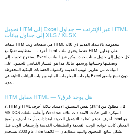
تحويل HTM إلى Excel عبر الإنترنت — جداول HTML
إلى جداول بيانات XLS / XLSX
ملفات HTM هي صفحات ويب HTML محفوظة بالامتداد القديم ذي ثلاثة
أحرف — متطابقة تقنيًا مع .html. عندما يحتوي ملف HTM على جداول،
يستخرج تحويله إلى Excel كل جدول إلى جدول بيانات حيث يمكن فرز البيانات
وتصفيتها وحسابها ورسمها بيانيًا. هذا هو المسار القياسي للحصول على
البيانات من تقارير الويب القديمة وكشوف الحسابات البنكية المحفوظة
ولوحات المعلومات المالية وبوابات البيانات الثابتة في Excel دون نسخ ولصق
يدوي.
HTM مقابل HTML — هل يوجد فرق؟
لا. HTM وHTML نفس التنسيق. الامتداد بثلاثة أحرف (.htm) كان مطلوبًا من
MS-DOS وأنظمة ملفات Windows المبكرة التي حدّدت الامتدادات بثلاثة
أحرف. تدعم أنظمة التشغيل الحديثة امتدادات بأربعة أحرف، وأصبح .html هو
المعيار. كانت خوادم الويب القديمة والتطبيقات القديمة وأرشيفات الويب قبل
عام 2000 تستخدم .htm بشكل شائع. المحتوى والبنية متطابقان — كلاهما