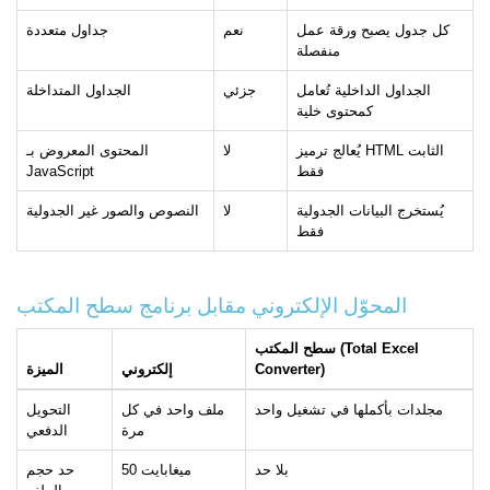
كل جدول يصبح ورقة عمل
نعم
جداول متعددة
منفصلة
الجداول الداخلية تُعامل
جزئي
الجداول المتداخلة
كمحتوى خلية
يُعالج ترميز HTML الثابت
لا
المحتوى المعروض بـ
فقط
JavaScript
يُستخرج البيانات الجدولية
لا
النصوص والصور غير الجدولية
فقط
المحوّل الإلكتروني مقابل برنامج سطح المكتب
سطح المكتب (Total Excel
Converter)
إلكتروني
الميزة
مجلدات بأكملها في تشغيل واحد
ملف واحد في كل
التحويل
مرة
الدفعي
بلا حد
50 ميغابايت
حد حجم