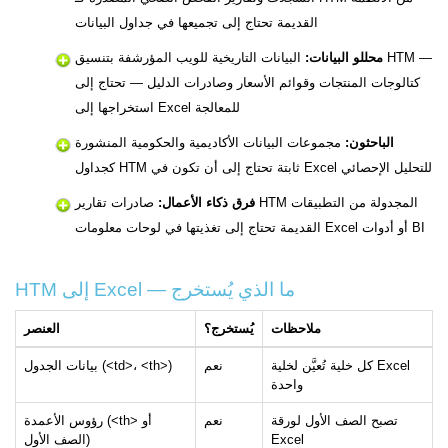
القديمة تحتاج إلى تجميعها في جداول البيانات
محللو البيانات:
البيانات التاريخية للويب المؤرشفة بتنسيق HTM —
كتالوجات المنتجات وقوائم الأسعار وصادرات الدليل — تحتاج إلى
استخراجها إلى Excel للمعالجة
الباحثون:
مجموعات البيانات الأكاديمية والحكومية المنشورة
كجداول HTM ثابتة تحتاج إلى أن تكون في Excel للتحليل الإحصائي
فرق ذكاء الأعمال:
صادرات تقارير HTM المجدولة من التطبيقات
القديمة تحتاج إلى تغذيتها في لوحات معلومات Excel أو أدوات BI
HTM إلى Excel — ما الذي يُستخرج
ملاحظات
يُستخرج؟
العنصر
كل خلية تُعيَّن لخلية Excel
نعم
بيانات الجدول (<td>، <th>)
واحدة
تصبح الصف الأول لورقة
نعم
رؤوس الأعمدة (<th> أو
Excel
الصف الأول)