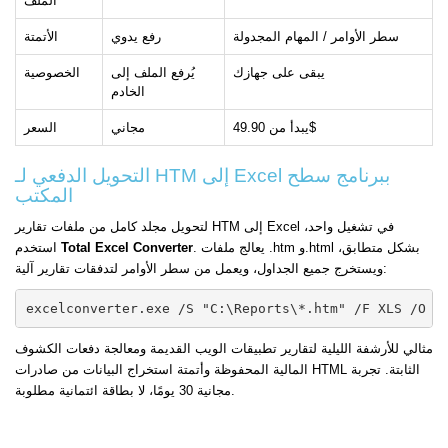
الملف
سطر الأوامر / المهام المجدولة
رفع يدوي
الأتمتة
يبقى على جهازك
يُرفع الملف إلى
الخصوصية
الخادم
يبدأ من 49.90$
مجاني
السعر
التحويل الدفعي لـ HTM إلى Excel ببرنامج سطح
المكتب
لتحويل مجلد كامل من ملفات تقارير HTM إلى Excel في تشغيل واحد،
. يعالج ملفات .htm و.html بشكل متطابق،
Total Excel Converter
استخدم
ويستخرج جميع الجداول، ويعمل من سطر الأوامر لتدفقات تقارير آلية:
excelconverter.exe /S "C:\Reports\*.htm" /F XLS /O "
مثالي للأرشفة الليلية لتقارير تطبيقات الويب القديمة ومعالجة دفعات الكشوف
المالية المحفوظة وأتمتة استخراج البيانات من صادرات HTML الثابتة. تجربة
مجانية 30 يومًا، لا بطاقة ائتمانية مطلوبة.