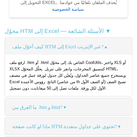
التحويل إلى EXCEL، يُحذف الملفان تلقائيًا من خوادمنا.
.
سياسة الخصوصية
محوّل HTM إلى Excel — الأسئلة الشائعة ▼
كيف أحوّل ملف HTM إلى Excel عبر الإنترنت?
ارفع ملف .htm أو .html الخاص بك إلى محوّل CoolUtils، واختر XLS أو
XLSX كتنسيق المخرجات، وانقر على تنزيل. يحلّل المحوّل HTML،
ويستخرج جميع عناصر الجداول، ويُعيّن كل جدول لورقة عمل في مصنف
Excel الناتج. رؤوس الأعمدة (من عناصر th أو الصف الأول) تصبح الصف
الأول لكل ورقة. ملفات تصل إلى 50 ميغابايت، دون تسجيل.
ما الفرق بين .htm و.html?
ماذا لو كانت صفحة HTM تحتوي على جداول متعددة?